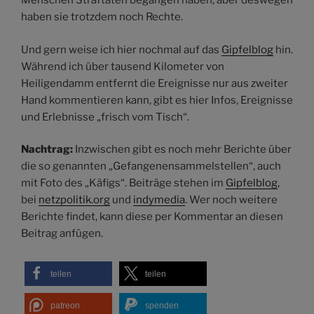
Menschen Straftaten begangen haben, aber deswegen
haben sie trotzdem noch Rechte.
Und gern weise ich hier nochmal auf das
Gipfelblog
hin.
Während ich über tausend Kilometer von
Heiligendamm entfernt die Ereignisse nur aus zweiter
Hand kommentieren kann, gibt es hier Infos, Ereignisse
und Erlebnisse „frisch vom Tisch“.
Nachtrag:
Inzwischen gibt es noch mehr Berichte über
die so genannten „Gefangenensammelstellen“, auch
mit Foto des „Käfigs“. Beiträge stehen im
Gipfelblog
,
bei
netzpolitik.org
und
indymedia
. Wer noch weitere
Berichte findet, kann diese per Kommentar an diesen
Beitrag anfügen.
teilen
teilen
patreon
spenden