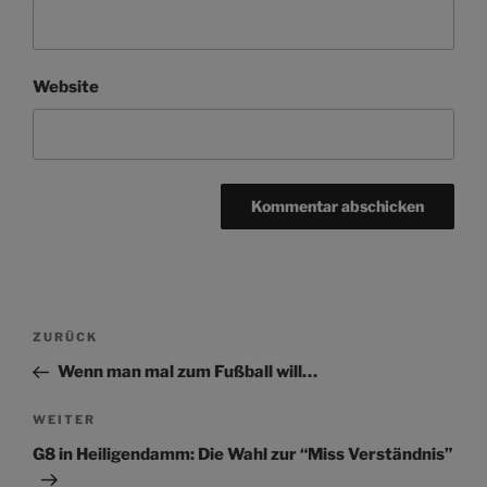
Website
Beitragsnavigation
Vorheriger
ZURÜCK
Beitrag
Wenn man mal zum Fußball will…
Nächster
WEITER
Beitrag
G8 in Heiligendamm: Die Wahl zur “Miss Verständnis”