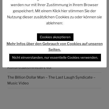
Collien Fernandes
werden nur mit Ihrer Zustimmung in Ihrem Browser
gespeichert. Mit einem Klick hier stimmen Sie der
PHANTUM NOVA 001 – Der Neubeginn
Nutzung dieser zusätzlichen Cookies zu oder können sie
Der Stand der Dinge beim QUADRUVIUM CLUB
ablehnen:
ASTROCOHORS SOLAR: FUTUR IMPERATIV
Cookies akzeptieren
DAS PHANTASTISCHE PROJEKT – Hinein, hindurch
Mehr Infos über den Gebrauch von Cookies auf unseren
und darüber hinaus…
Seiten.
Abmahnung gegen BKM: Buchhandlung geht rechtlich
Nicht einverstanden, nur essentielle Cookies verwenden.
gegen Interview-Äußerungen des
Kulturstaatsministers vor
The Billion Dollar Man – The Last Laugh Syndicate –
Music Video