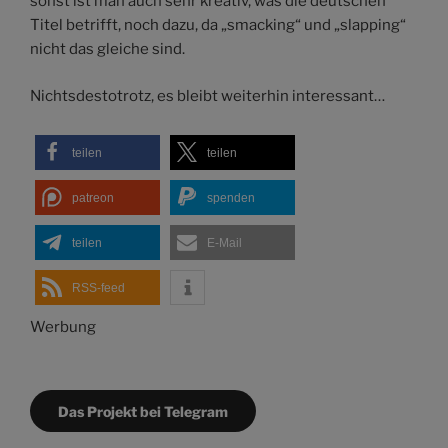
sonst ist man auch sehr kreativ, was die deutschen
Titel betrifft, noch dazu, da „smacking“ und „slapping“
nicht das gleiche sind.
Nichtsdestotrotz, es bleibt weiterhin interessant…
teilen
teilen
patreon
spenden
teilen
E-Mail
RSS-feed
Werbung
Das Projekt bei Telegram