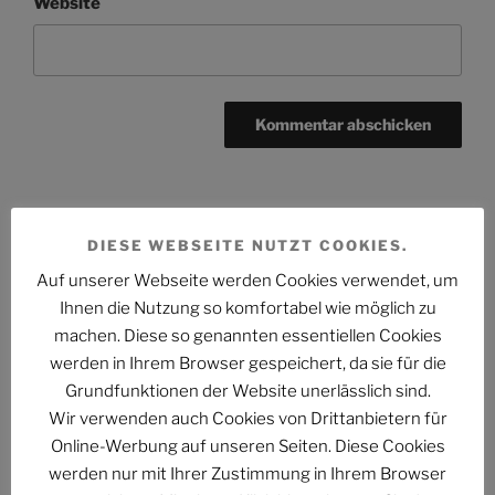
Website
Beitragsnavigation
DIESE WEBSEITE NUTZT COOKIES.
Vorheriger
ZURÜCK
Auf unserer Webseite werden Cookies verwendet, um
Beitrag
Gib CO2NTRA – bin ich der Einzige, dem das
Ihnen die Nutzung so komfortabel wie möglich zu
merkwürdig vorkommt?
machen. Diese so genannten essentiellen Cookies
werden in Ihrem Browser gespeichert, da sie für die
Nächster
WEITER
Grundfunktionen der Website unerlässlich sind.
Beitrag
Burma, Birma, Myanmar – eine Blogger-Aktion
Wir verwenden auch Cookies von Drittanbietern für
Online-Werbung auf unseren Seiten. Diese Cookies
werden nur mit Ihrer Zustimmung in Ihrem Browser