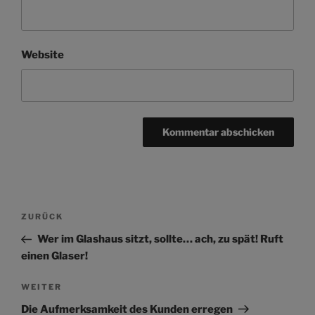
Website
Beitragsnavigation
Vorheriger
ZURÜCK
Beitrag
Wer im Glashaus sitzt, sollte… ach, zu spät! Ruft
einen Glaser!
Nächster
WEITER
Beitrag
Die Aufmerksamkeit des Kunden erregen