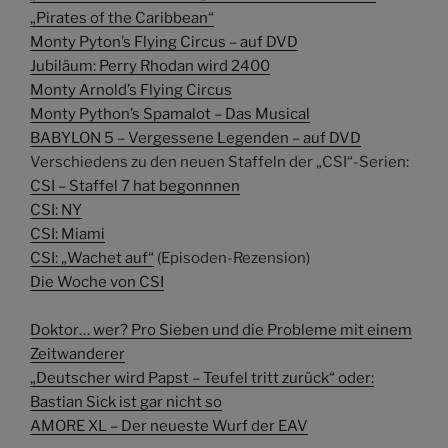
„Pirates of the Caribbean“
Monty Pyton’s Flying Circus – auf DVD
Jubiläum: Perry Rhodan wird 2400
Monty Arnold’s Flying Circus
Monty Python’s Spamalot – Das Musical
BABYLON 5 – Vergessene Legenden – auf DVD
Verschiedens zu den neuen Staffeln der „CSI“-Serien:
CSI – Staffel 7 hat begonnnen
CSI: NY
CSI: Miami
CSI: „Wachet auf“
(Episoden-Rezension)
Die Woche von CSI
Doktor… wer? Pro Sieben und die Probleme mit einem
Zeitwanderer
„Deutscher wird Papst – Teufel tritt zurück“ oder:
Bastian Sick ist gar nicht so
AMORE XL – Der neueste Wurf der EAV