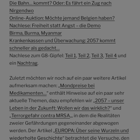
Die Bahn… kommt? Oder: Es fährt ein Zug nach
Nirgendwo
Online-Auktion: Möchte jemand Belgien haben?
Nachlese: Freiheit statt Angst – die Demo
Birma, Burma, Myanmar
Krankenkassen und Überwachung: 2057 kommt
schneller als gedacht…
Nachlese zum G8-Gipfel:
Teil 1
,
Teil 2
,
Teil 3
,
Teil 4
und
ein
Nachtrag
.
Zuletzt möchten wir noch auf ein paar weitere Artikel
aufmerksam machen: „
Mondpreise bei
Medikamenten…
“ enthält Hinweise auf ein paar sehr
aktuelle Themen, dazu empfehlen wir „
2057 – unser
Leben in der Zukunft: Wollen wir das wirklich?
“ und
„
Terrorgefahr contra MRSA
„, in dem die Realitäten
zweier Gefährdungen gegeneinander abgewogen
werden. Der Artikel „
EUROPA: Über seine Wurzeln und
wiederholte Geschichte
“ betrachtet die Versuche, den