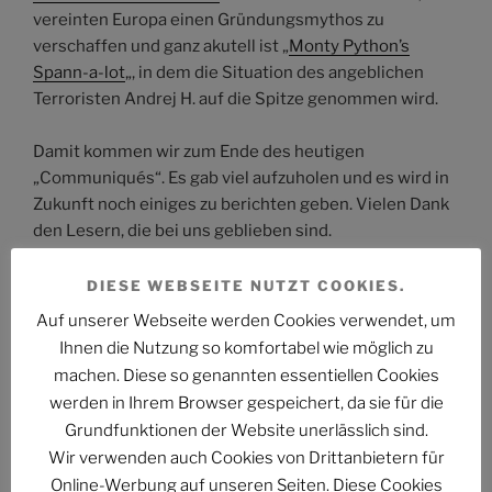
vereinten Europa einen Gründungsmythos zu
verschaffen und ganz akutell ist „
Monty Python’s
Spann-a-lot
„, in dem die Situation des angeblichen
Terroristen Andrej H. auf die Spitze genommen wird.
Damit kommen wir zum Ende des heutigen
„Communiqués“. Es gab viel aufzuholen und es wird in
Zukunft noch einiges zu berichten geben. Vielen Dank
den Lesern, die bei uns geblieben sind.
.
DIESE WEBSEITE NUTZT COOKIES.
Bis bald!
Auf unserer Webseite werden Cookies verwendet, um
Ihnen die Nutzung so komfortabel wie möglich zu
STAR COMMAND COMMUNIQUÉ
machen. Diese so genannten essentiellen Cookies
Redaktion
werden in Ihrem Browser gespeichert, da sie für die
teilen
teilen
Grundfunktionen der Website unerlässlich sind.
Wir verwenden auch Cookies von Drittanbietern für
patreon
spenden
Online-Werbung auf unseren Seiten. Diese Cookies