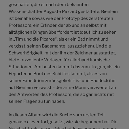
geschaffen, die er nach dem bekannten
Wissenschaftler Auguste Piccard gestaltete. Bienlein
ist beinahe sowas wie der Prototyp des zerstreuten
Professors, ein Erfinder, der ab und an selbst mit
alltäglichen Dingen überfordert ist (deutlich zu sehen
in „Tim und die Picaros“, als er ein Bad nimmt und
vergisst, seinen Bademantel auszuziehen). Und die
Schwerhörigkeit, mit der ihn der Zeichner ausstattet,
bietet exzellente Vorlagen für allerhand komische
Situationen. Am besten kommt das zum Tragen, als ein
Reporter an Bord des Schiffes kommt, als es von
seiner Expedition zurückgekehrt ist und Haddock ihn
auf Bienlein verweist – der arme Mann verzweifelt an
den Antworten des Professors, die so gar nichts mit
seinen Fragen zu tun haben.
In diesen Album wird die Suche vom ersten Teil
genauso clever fortgesetzt, wie sie begonnen hat. Die
Geschichte als ganzes (also beide Folgen zusammen)