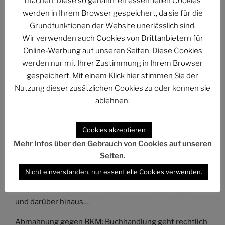
machen. Diese so genannten essentiellen Cookies
@phan.pro@phan.pro
werden in Ihrem Browser gespeichert, da sie für die
Grundfunktionen der Website unerlässlich sind.
Wir verwenden auch Cookies von Drittanbietern für
Online-Werbung auf unseren Seiten. Diese Cookies
NEUESTE ARTIKEL
werden nur mit Ihrer Zustimmung in Ihrem Browser
gespeichert. Mit einem Klick hier stimmen Sie der
PHANTUM NOVA Nr. 002: Der auch noch? Ein Mann
Nutzung dieser zusätzlichen Cookies zu oder können sie
erzählt, was Frauen schon wissen im Zug der Causa
ablehnen:
Collien Fernandes
PHANTUM NOVA 001 – Der Neubeginn
Cookies akzeptieren
Mehr Infos über den Gebrauch von Cookies auf unseren
Der Stand der Dinge beim QUADRUVIUM CLUB
Seiten.
ASTROCOHORS SOLAR: FUTUR IMPERATIV
Nicht einverstanden, nur essentielle Cookies verwenden.
DAS PHANTASTISCHE PROJEKT – Hinein, hindurch
und darüber hinaus…
Abmahnung gegen BKM: Buchhandlung geht rechtlich