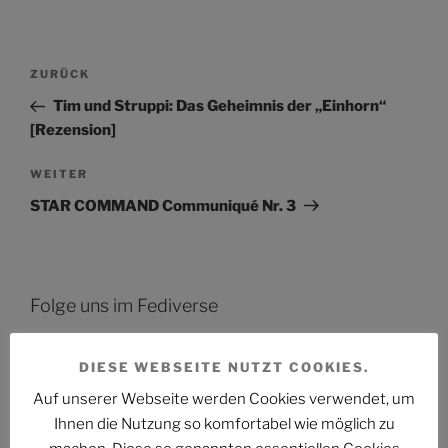
Beitragsnavigation
Vorheriger
ZURÜCK
Beitrag
Tim und Struppi: Das Geheimnis der „Einhorn“
[Rezension]
Nächster
WEITER
Beitrag
STAR COMMAND Communiqué Nr. 3
Folge uns im Fediverse
DIESE WEBSEITE NUTZT COOKIES.
Auf unserer Webseite werden Cookies verwendet, um
Ihnen die Nutzung so komfortabel wie möglich zu
Das Phantastische Projekt - PHAN.PRO
Folgen