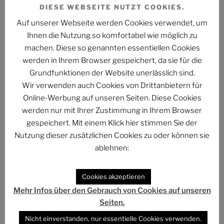
Die Mitarbeiter von INTERNATIONAL YOUTH
DIESE WEBSEITE NUTZT COOKIES.
SERVICE
Auf unserer Webseite werden Cookies verwendet, um
Ihnen die Nutzung so komfortabel wie möglich zu
Quelle: alte Version von
www.iys.fi
, die
machen. Diese so genannten essentiellen Cookies
Webseite wird nicht mehr betrieben
werden in Ihrem Browser gespeichert, da sie für die
Grundfunktionen der Website unerlässlich sind.
Einige Freundschaften kamen durch den IYS
Wir verwenden auch Cookies von Drittanbietern für
zustande, die mich – und damit das Projekt –
Online-Werbung auf unseren Seiten. Diese Cookies
bis heute beeinflusst haben. Ohne diese
werden nur mit Ihrer Zustimmung in Ihrem Browser
Freundschaften wäre mein Leben leerer und
gespeichert. Mit einem Klick hier stimmen Sie der
das Projekt nicht das, was es heute ist.
Nutzung dieser zusätzlichen Cookies zu oder können sie
ablehnen:
Thorsten Reimnitz
Cookies akzeptieren
Werbung
Mehr Infos über den Gebrauch von Cookies auf unseren
Seiten.
Nicht einverstanden, nur essentielle Cookies verwenden.