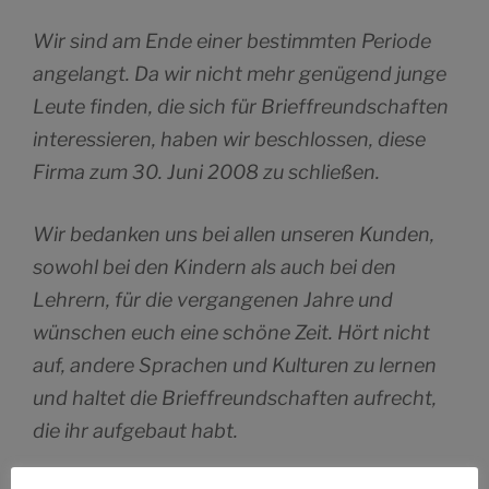
Wir sind am Ende einer bestimmten Periode
angelangt. Da wir nicht mehr genügend junge
Leute finden, die sich für Brieffreundschaften
interessieren, haben wir beschlossen, diese
Firma zum 30. Juni 2008 zu schließen.
Wir bedanken uns bei allen unseren Kunden,
sowohl bei den Kindern als auch bei den
Lehrern, für die vergangenen Jahre und
wünschen euch eine schöne Zeit. Hört nicht
auf, andere Sprachen und Kulturen zu lernen
und haltet die Brieffreundschaften aufrecht,
die ihr aufgebaut habt.