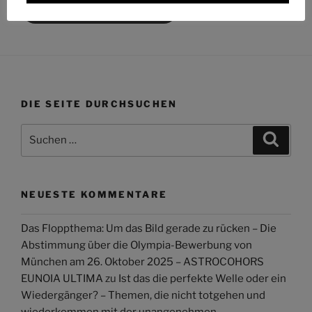
Das Projekt bei Telegram
DIE SEITE DURCHSUCHEN
Suchen
Suche
nach:
NEUESTE KOMMENTARE
Das Floppthema: Um das Bild gerade zu rücken – Die
Abstimmung über die Olympia-Bewerbung von
München am 26. Oktober 2025 – ASTROCOHORS
EUNOIA ULTIMA
zu
Ist das die perfekte Welle oder ein
Wiedergänger? – Themen, die nicht totgehen und
wiederkommen mit der unangenehmen