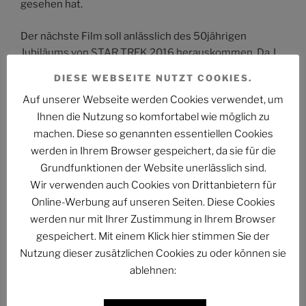
gesehen hat.
Der nächste Film soll anlässlich des 50jährigen
Jubiläums von STAR TREK 2016 herauskommen. Da J.
J. Abrams bis dahin allerdings mit der Produktion von
DIESE WEBSEITE NUTZT COOKIES.
STAR WARS Episode VII beschäftigt ist, wird jemand
Auf unserer Webseite werden Cookies verwendet, um
anders den neuen STAR-TREK-Film übernehmen. Ich
Ihnen die Nutzung so komfortabel wie möglich zu
bin schon gespannt darauf und hoffe, dass man den
machen. Diese so genannten essentiellen Cookies
eingeschlagenen Weg fortsetzt. Denn auch wenn der
Titel des Films „Into Darkness“ lautet, STAR TREK
werden in Ihrem Browser gespeichert, da sie für die
stürzt nicht in die Dunkelheit. Vor allem hat die neue
Grundfunktionen der Website unerlässlich sind.
Filmreihe eines schon geschafft: Sie hat zwei gute
Wir verwenden auch Cookies von Drittanbietern für
Filme hintereinander herausgebracht. Bei der alten
Online-Werbung auf unseren Seiten. Diese Cookies
Filmreihe wechselten sich ständig hervorragende
werden nur mit Ihrer Zustimmung in Ihrem Browser
Filme mit nicht ganz so guten Filmem ab.
gespeichert. Mit einem Klick hier stimmen Sie der
Nutzung dieser zusätzlichen Cookies zu oder können sie
Alles das macht gute Hoffnung für die Zukunft. Und so
ablehnen:
gehört es sich für STAR TREK!