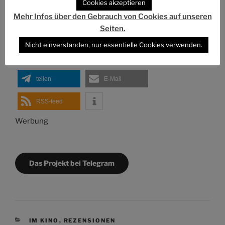
Cookies akzeptieren
STAR TREK LEBT!
Mehr Infos über den Gebrauch von Cookies auf unseren
Seiten.
teilen
teilen
Nicht einverstanden, nur essentielle Cookies verwenden.
patreon
spenden
teilen
E-Mail
RSS-feed
Werbung
Das Projekt bei Telegram
KATEGORIEN
IM KINO
,
REZENSIONEN