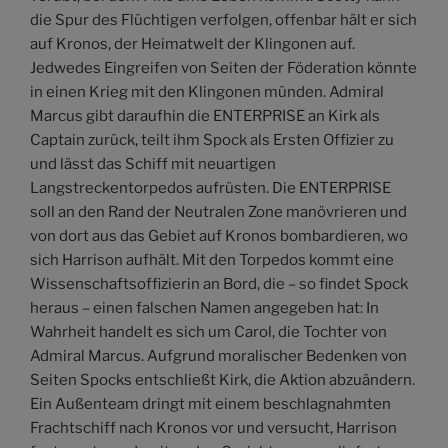
die Spur des Flüchtigen verfolgen, offenbar hält er sich
auf Kronos, der Heimatwelt der Klingonen auf.
Jedwedes Eingreifen von Seiten der Föderation könnte
in einen Krieg mit den Klingonen münden. Admiral
Marcus gibt daraufhin die ENTERPRISE an Kirk als
Captain zurück, teilt ihm Spock als Ersten Offizier zu
und lässt das Schiff mit neuartigen
Langstreckentorpedos aufrüsten. Die ENTERPRISE
soll an den Rand der Neutralen Zone manövrieren und
von dort aus das Gebiet auf Kronos bombardieren, wo
sich Harrison aufhält. Mit den Torpedos kommt eine
Wissenschaftsoffizierin an Bord, die – so findet Spock
heraus – einen falschen Namen angegeben hat: In
Wahrheit handelt es sich um Carol, die Tochter von
Admiral Marcus. Aufgrund moralischer Bedenken von
Seiten Spocks entschließt Kirk, die Aktion abzuändern.
Ein Außenteam dringt mit einem beschlagnahmten
Frachtschiff nach Kronos vor und versucht, Harrison