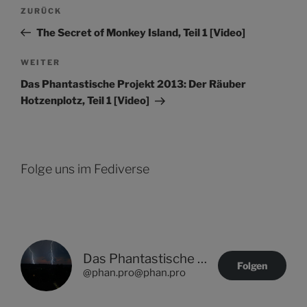
Beitragsnavigation
Vorheriger
ZURÜCK
Beitrag
The Secret of Monkey Island, Teil 1 [Video]
Nächster
WEITER
Beitrag
Das Phantastische Projekt 2013: Der Räuber
Hotzenplotz, Teil 1 [Video]
Folge uns im Fediverse
Das Phantastische Projekt - PHAN.PRO
Folgen
@phan.pro@phan.pro