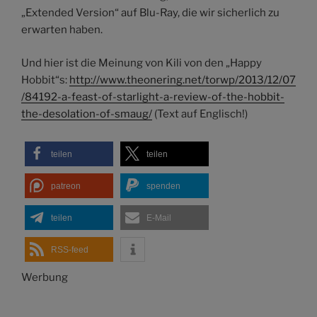
„Extended Version“ auf Blu-Ray, die wir sicherlich zu
erwarten haben.
Und hier ist die Meinung von Kili von den „Happy
Hobbit“s:
http://www.theonering.net/torwp/2013/12/07
/84192-a-feast-of-starlight-a-review-of-the-hobbit-
the-desolation-of-smaug/
(Text auf Englisch!)
teilen
teilen
patreon
spenden
teilen
E-Mail
RSS-feed
Werbung