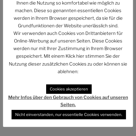
Ihnen die Nutzung so komfortabel wie möglich zu
machen. Diese so genannten essentiellen Cookies
werden in Ihrem Browser gespeichert, da sie für die
Grundfunktionen der Website unerlässlich sind.
Wir verwenden auch Cookies von Drittanbietern für
Online-Werbung auf unseren Seiten. Diese Cookies
Beitragsnavigation
werden nur mit Ihrer Zustimmung in Ihrem Browser
Vorheriger
ZURÜCK
gespeichert. Mit einem Klick hier stimmen Sie der
Beitrag
Merry Zodmas: Food [Video]
Nutzung dieser zusätzlichen Cookies zu oder können sie
ablehnen:
Nächster
WEITER
Beitrag
Merry Zodmas: Christmas Day! [Video]
Cookies akzeptieren
Mehr Infos über den Gebrauch von Cookies auf unseren
Seiten.
Folge uns im Fediverse
Nicht einverstanden, nur essentielle Cookies verwenden.