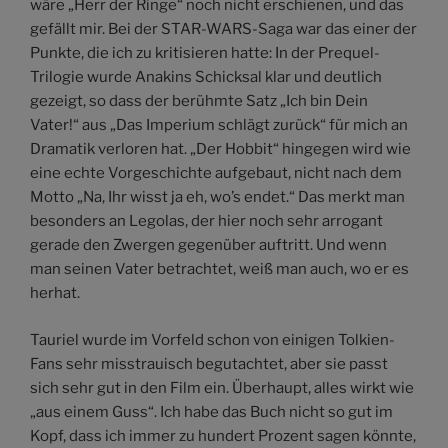
wäre „Herr der Ringe“ noch nicht erschienen, und das
gefällt mir. Bei der STAR-WARS-Saga war das einer der
Punkte, die ich zu kritisieren hatte: In der Prequel-
Trilogie wurde Anakins Schicksal klar und deutlich
gezeigt, so dass der berühmte Satz „Ich bin Dein
Vater!“ aus „Das Imperium schlägt zurück“ für mich an
Dramatik verloren hat. „Der Hobbit“ hingegen wird wie
eine echte Vorgeschichte aufgebaut, nicht nach dem
Motto „Na, Ihr wisst ja eh, wo’s endet.“ Das merkt man
besonders an Legolas, der hier noch sehr arrogant
gerade den Zwergen gegenüber auftritt. Und wenn
man seinen Vater betrachtet, weiß man auch, wo er es
herhat.
Tauriel wurde im Vorfeld schon von einigen Tolkien-
Fans sehr misstrauisch begutachtet, aber sie passt
sich sehr gut in den Film ein. Überhaupt, alles wirkt wie
„aus einem Guss“. Ich habe das Buch nicht so gut im
Kopf, dass ich immer zu hundert Prozent sagen könnte,