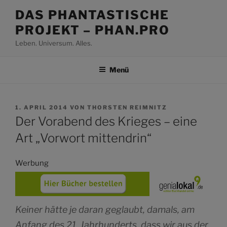
Zum
DAS PHANTASTISCHE
Inhalt
PROJEKT – PHAN.PRO
springen
Leben. Universum. Alles.
Menü
VERÖFFENTLICHT
1. APRIL 2014
VON
THORSTEN REIMNITZ
AM
Der Vorabend des Krieges – eine
Art „Vorwort mittendrin“
Werbung
Keiner hätte je daran geglaubt, damals, am
Anfang des 21. Jahrhunderts, dass wir aus der