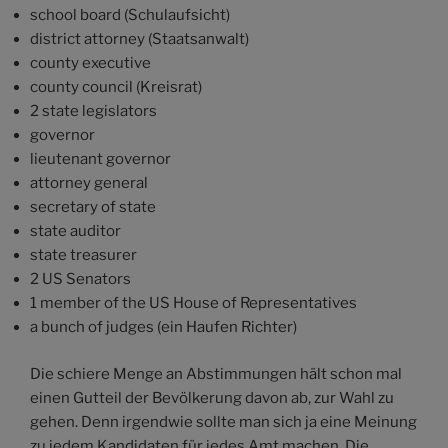
school board (Schulaufsicht)
district attorney (Staatsanwalt)
county executive
county council (Kreisrat)
2 state legislators
governor
lieutenant governor
attorney general
secretary of state
state auditor
state treasurer
2 US Senators
1 member of the US House of Representatives
a bunch of judges (ein Haufen Richter)
Die schiere Menge an Abstimmungen hält schon mal
einen Gutteil der Bevölkerung davon ab, zur Wahl zu
gehen. Denn irgendwie sollte man sich ja eine Meinung
zu jedem Kandidaten für jedes Amt machen. Die