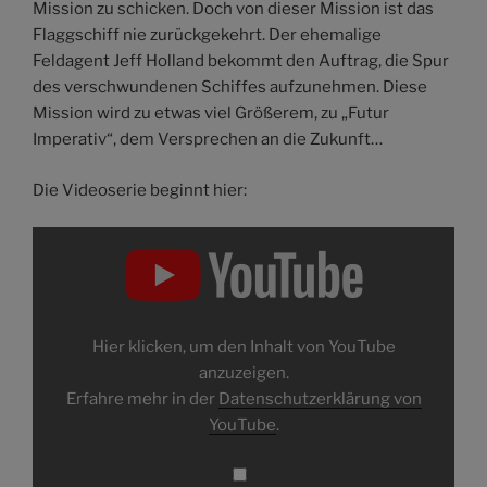
Mission zu schicken. Doch von dieser Mission ist das
Flaggschiff nie zurückgekehrt. Der ehemalige
Feldagent Jeff Holland bekommt den Auftrag, die Spur
des verschwundenen Schiffes aufzunehmen. Diese
Mission wird zu etwas viel Größerem, zu „Futur
Imperativ“, dem Versprechen an die Zukunft…
Die Videoserie beginnt hier:
„ASTROCOHORS
SOLAR:
FUTUR
IMPERATIV“
von
YouTube
anzeigen
Hier klicken, um den Inhalt von YouTube
anzuzeigen.
Erfahre mehr in der
Datenschutzerklärung von
YouTube
.