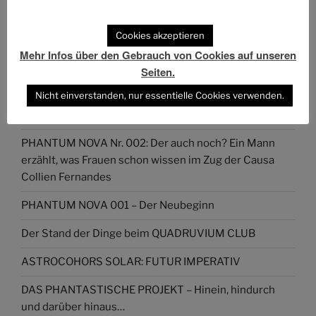
Das Phantastische Projekt - PHAN.PRO
Folgen
@phan.pro@phan.pro
Cookies akzeptieren
Mehr Infos über den Gebrauch von Cookies auf unseren
Seiten.
Nicht einverstanden, nur essentielle Cookies verwenden.
NEUESTE ARTIKEL
PHANTUM NOVA Nr. 002: Der auch noch? Ein Mann
erzählt, was Frauen schon wissen im Zug der Causa
Collien Fernandes
PHANTUM NOVA 001 – Der Neubeginn
Der Stand der Dinge beim QUADRUVIUM CLUB
ASTROCOHORS SOLAR: FUTUR IMPERATIV
DAS PHANTASTISCHE PROJEKT – Hinein, hindurch
und darüber hinaus…