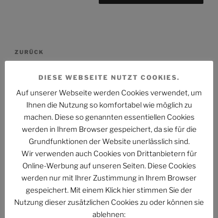
Beitragsnavigation
Vorheriger
ZURÜCK
Beitrag
DAS PHANTASTISCHE PROJEKT – Hinein,
DIESE WEBSEITE NUTZT COOKIES.
hindurch und darüber hinaus…
Auf unserer Webseite werden Cookies verwendet, um
Nächster
WEITER
Ihnen die Nutzung so komfortabel wie möglich zu
Beitrag
Der Stand der Dinge beim QUADRUVIUM CLUB
machen. Diese so genannten essentiellen Cookies
werden in Ihrem Browser gespeichert, da sie für die
Grundfunktionen der Website unerlässlich sind.
Wir verwenden auch Cookies von Drittanbietern für
Folge uns im Fediverse
Online-Werbung auf unseren Seiten. Diese Cookies
werden nur mit Ihrer Zustimmung in Ihrem Browser
gespeichert. Mit einem Klick hier stimmen Sie der
Nutzung dieser zusätzlichen Cookies zu oder können sie
ablehnen: