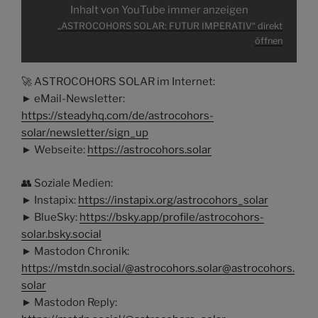
Inhalt von YouTube immer anzeigen
„ASTROCOHORS SOLAR: FUTUR IMPERATIV“ direkt
öffnen
🚀 ASTROCOHORS SOLAR im Internet:
► eMail-Newsletter:
https://steadyhq.com/de/astrocohors-
solar/newsletter/sign_up
► Webseite:
https://astrocohors.solar
👥 Soziale Medien:
► Instapix:
https://instapix.org/astrocohors_solar
► BlueSky:
https://bsky.app/profile/astrocohors-
solar.bsky.social
► Mastodon Chronik:
https://mstdn.social/@astrocohors.solar@astrocohors.
solar
► Mastodon Reply: