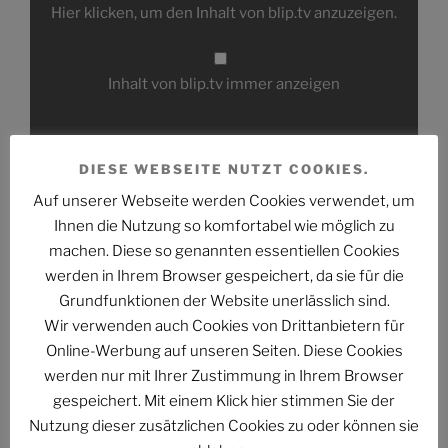
von
Hier klicken, um den Inhalt von blip.tv anzuzeigen.
blip.tv
anzeigen
Inhalt von blip.tv immer anzeigen
Inhalt direkt öffnen
DIESE WEBSEITE NUTZT COOKIES.
Auf unserer Webseite werden Cookies verwendet, um
Direkter Link zum Video:
Ihnen die Nutzung so komfortabel wie möglich zu
http://blip.tv/nostalgiacritic/spoiler-corner-star-trek-
machen. Diese so genannten essentiellen Cookies
into-darkness-6590932
werden in Ihrem Browser gespeichert, da sie für die
Grundfunktionen der Website unerlässlich sind.
Wir verwenden auch Cookies von Drittanbietern für
Online-Werbung auf unseren Seiten. Diese Cookies
Folge uns im Fediverse
werden nur mit Ihrer Zustimmung in Ihrem Browser
gespeichert. Mit einem Klick hier stimmen Sie der
Nutzung dieser zusätzlichen Cookies zu oder können sie