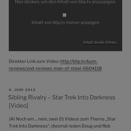
Hier klicken, um den Inhalt von blip.tv anzuzeigen.
blip.tv
anzeigen
Inhalt von blip.tv immer anzeigen
Inhalt direkt öffnen
Direkter Link zum Video:
http://blip.tv/bum-
reviews/zod-reviews-man-of-steel-6604118
VERÖFFENTLICHT
4. JUNI 2013
AM
Sibling Rivalry – Star Trek Into Darkness
[Video]
JA! Noch ein… nein, zwei (!!) Videos zum Thema „Star
Trek Into Darkness“, diesmal reden Doug und Rob