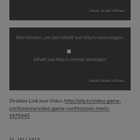
Inhalt direkt öffnen
Inhalt
von
Hier klicken, um den Inhalt von blip.tv anzuzeigen.
blip.tv
anzeigen
Inhalt von blip.tv immer anzeigen
Inhalt direkt öffnen
Direkter Link zum Video:
http://blip.tv/video-game-
confessions/video-game-confessions-mario-
1975945
VERÖFFENTLICHT
21. JULI 2013