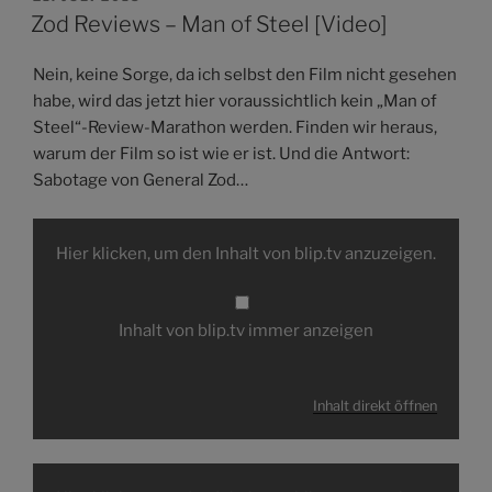
AM
Zod Reviews – Man of Steel [Video]
Nein, keine Sorge, da ich selbst den Film nicht gesehen
habe, wird das jetzt hier voraussichtlich kein „Man of
Steel“-Review-Marathon werden. Finden wir heraus,
warum der Film so ist wie er ist. Und die Antwort:
Sabotage von General Zod…
Inhalt
von
Hier klicken, um den Inhalt von blip.tv anzuzeigen.
blip.tv
anzeigen
Inhalt von blip.tv immer anzeigen
Inhalt direkt öffnen
Inhalt
von