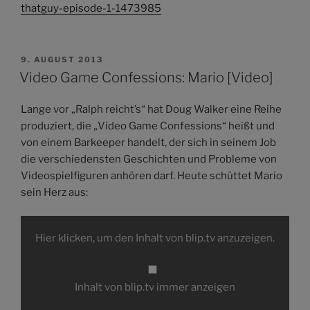
thatguy-episode-1-1473985
VERÖFFENTLICHT
9. AUGUST 2013
AM
Video Game Confessions: Mario [Video]
Lange vor „Ralph reicht’s“ hat Doug Walker eine Reihe
produziert, die „Video Game Confessions“ heißt und
von einem Barkeeper handelt, der sich in seinem Job
die verschiedensten Geschichten und Probleme von
Videospielfiguren anhören darf. Heute schüttet Mario
sein Herz aus:
Inhalt
von
Hier klicken, um den Inhalt von blip.tv anzuzeigen.
blip.tv
anzeigen
Inhalt von blip.tv immer anzeigen