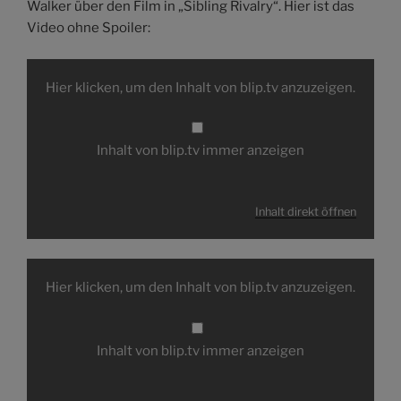
Walker über den Film in „Sibling Rivalry“. Hier ist das
Video ohne Spoiler:
Inhalt
von
Hier klicken, um den Inhalt von blip.tv anzuzeigen.
blip.tv
anzeigen
Inhalt von blip.tv immer anzeigen
Inhalt direkt öffnen
Inhalt
von
Hier klicken, um den Inhalt von blip.tv anzuzeigen.
blip.tv
anzeigen
Inhalt von blip.tv immer anzeigen