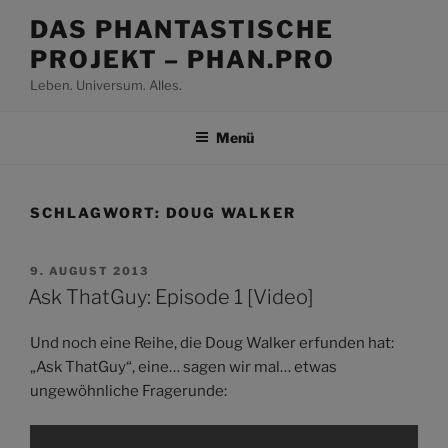
Zum
DAS PHANTASTISCHE
Inhalt
PROJEKT – PHAN.PRO
springen
Leben. Universum. Alles.
Menü
SCHLAGWORT:
DOUG WALKER
VERÖFFENTLICHT
9. AUGUST 2013
AM
Ask ThatGuy: Episode 1 [Video]
Und noch eine Reihe, die Doug Walker erfunden hat:
„Ask ThatGuy“, eine… sagen wir mal… etwas
ungewöhnliche Fragerunde:
Inhalt
von