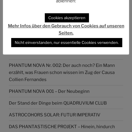
ablehnen:
Das Phantastische Projekt - PHAN.PRO
Folgen
@phan.pro@phan.pro
Cookies akzeptieren
Mehr Infos über den Gebrauch von Cookies auf unseren
Seiten.
Nicht einverstanden, nur essentielle Cookies verwenden.
NEUESTE ARTIKEL
PHANTUM NOVA Nr. 002: Der auch noch? Ein Mann
erzählt, was Frauen schon wissen im Zug der Causa
Collien Fernandes
PHANTUM NOVA 001 – Der Neubeginn
Der Stand der Dinge beim QUADRUVIUM CLUB
ASTROCOHORS SOLAR: FUTUR IMPERATIV
DAS PHANTASTISCHE PROJEKT – Hinein, hindurch