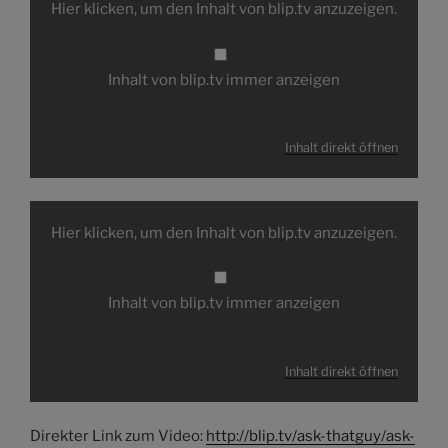
Hier klicken, um den Inhalt von blip.tv anzuzeigen.
blip.tv
anzeigen
Inhalt von blip.tv immer anzeigen
Inhalt direkt öffnen
Inhalt
von
Hier klicken, um den Inhalt von blip.tv anzuzeigen.
blip.tv
anzeigen
Inhalt von blip.tv immer anzeigen
Inhalt direkt öffnen
Direkter Link zum Video:
http://blip.tv/ask-thatguy/ask-