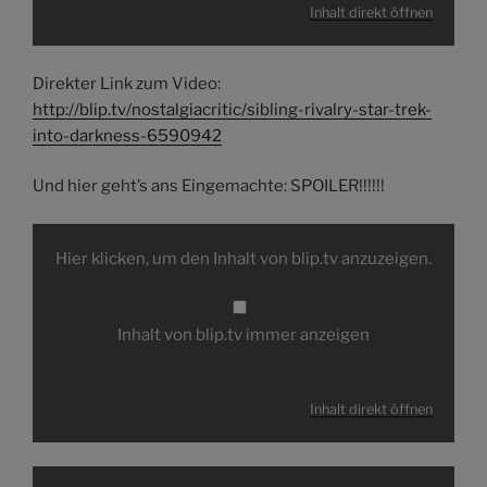
Inhalt direkt öffnen
Direkter Link zum Video:
http://blip.tv/nostalgiacritic/sibling-rivalry-star-trek-
into-darkness-6590942
Und hier geht’s ans Eingemachte: SPOILER!!!!!!
Inhalt
von
Hier klicken, um den Inhalt von blip.tv anzuzeigen.
blip.tv
anzeigen
Inhalt von blip.tv immer anzeigen
Inhalt direkt öffnen
Inhalt