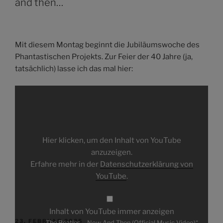
and then…
Mit diesem Montag beginnt die Jubiläumswoche des
Phantastischen Projekts. Zur Feier der 40 Jahre (ja,
tatsächlich) lasse ich das mal hier:
„The
Beatles
–
Now
And
Then
(Official
Music
Hier klicken, um den Inhalt von YouTube
Video)“
von
anzuzeigen.
YouTube
Erfahre mehr in der
Datenschutzerklärung von
anzeigen
YouTube
.
Inhalt von YouTube immer anzeigen
VERÖFFENTLICHT
23. FEBRUAR 2025
„The Beatles – Now And Then (Official Music Video)“