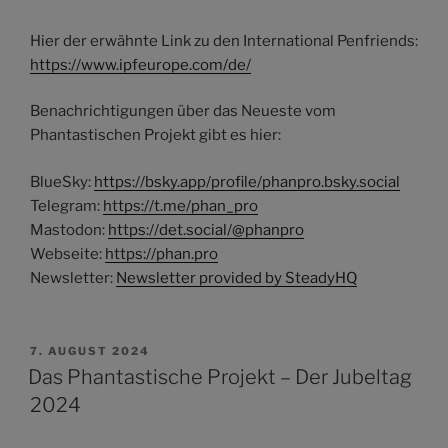
Hier der erwähnte Link zu den International Penfriends:
https://www.ipfeurope.com/de/
Benachrichtigungen über das Neueste vom
Phantastischen Projekt gibt es hier:
BlueSky:
https://bsky.app/profile/phanpro.bsky.social
Telegram:
https://t.me/phan_pro
Mastodon:
https://det.social/@phanpro
Webseite:
https://phan.pro
Newsletter:
Newsletter provided by SteadyHQ
VERÖFFENTLICHT
7. AUGUST 2024
AM
Das Phantastische Projekt – Der Jubeltag
2024