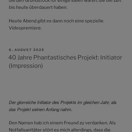
die den Grundstock für einige Ideen waren, die die Zeit
bis heute überdauert haben.
Heute Abend gibt es dann noch eine spezielle
Videopremiere.
VERÖFFENTLICHT
6. AUGUST 2025
AM
40 Jahre Phantastisches Projekt: Initiator
(Impression)
Der glorreiche Initiator des Projekts im gleichen Jahr, als
das Projekt seinen Anfang nahm.
Den Namen hab ich einem Freund zu verdanken. Als
Notfallsanitäter stört es mich allerdings, dass die