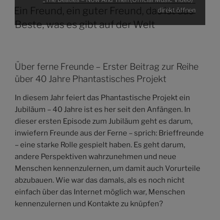
AM
Ein Freund, ein guter Freund, das ist das
direkt öffnen
Beste, was es gibt auf der Welt
Über ferne Freunde – Erster Beitrag zur Reihe
über 40 Jahre Phantastisches Projekt
In diesem Jahr feiert das Phantastische Projekt ein
Jubiläum – 40 Jahre ist es her seit den Anfängen. In
dieser ersten Episode zum Jubiläum geht es darum,
inwiefern Freunde aus der Ferne – sprich: Brieffreunde
– eine starke Rolle gespielt haben. Es geht darum,
andere Perspektiven wahrzunehmen und neue
Menschen kennenzulernen, um damit auch Vorurteile
abzubauen. Wie war das damals, als es noch nicht
einfach über das Internet möglich war, Menschen
kennenzulernen und Kontakte zu knüpfen?