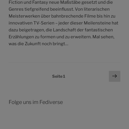
Fiction und Fantasy neue Maßstäbe gesetzt und die
Genres tiefgreifend beeinflusst. Von literarischen
Meisterwerken über bahnbrechende Filme bis hin zu
innovativen TV-Serien – jeder dieser Meilensteine hat
dazu beigetragen, die Landschaft der fantastischen
Erzählungen zu formen und zu erweitern. Mal sehen,
was die Zukunft noch bringt…
Seitennummerierung
Näch
Seite
1
Seit
der
Beiträge
Folge uns im Fediverse