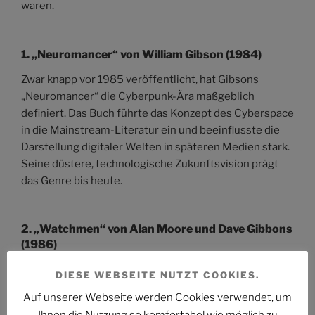
waren.
1.
„Neuromancer“ von William Gibson (1984)
Zwar knapp vor 1985 veröffentlicht, hat Gibsons
„Neuromancer“ die Cyberpunk-Ära maßgeblich
definiert. Das Buch führte das Konzept des Cyberspace
in die Mainstream-Literatur ein und beeinflusste die
Darstellung digitaler Welten in späteren Medien stark.
Seine düstere, technologische Zukunftsvision prägt
das Genre bis heute.
2.
„Watchmen“ von Alan Moore und Dave Gibbons
(1986)
Diese Graphic Novel revolutionierte das Superhelden-
DIESE WEBSEITE NUTZT COOKIES.
Genre. Mit ihrer komplexen Handlung, moralischen
Auf unserer Webseite werden Cookies verwendet, um
Ambiguität und tiefgründigen Charakteren setzten