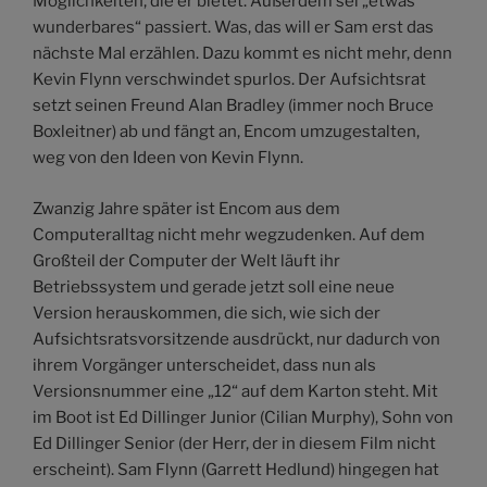
Möglichkeiten, die er bietet. Außerdem sei „etwas
wunderbares“ passiert. Was, das will er Sam erst das
nächste Mal erzählen. Dazu kommt es nicht mehr, denn
Kevin Flynn verschwindet spurlos. Der Aufsichtsrat
setzt seinen Freund Alan Bradley (immer noch Bruce
Boxleitner) ab und fängt an, Encom umzugestalten,
weg von den Ideen von Kevin Flynn.
Zwanzig Jahre später ist Encom aus dem
Computeralltag nicht mehr wegzudenken. Auf dem
Großteil der Computer der Welt läuft ihr
Betriebssystem und gerade jetzt soll eine neue
Version herauskommen, die sich, wie sich der
Aufsichtsratsvorsitzende ausdrückt, nur dadurch von
ihrem Vorgänger unterscheidet, dass nun als
Versionsnummer eine „12“ auf dem Karton steht. Mit
im Boot ist Ed Dillinger Junior (Cilian Murphy), Sohn von
Ed Dillinger Senior (der Herr, der in diesem Film nicht
erscheint). Sam Flynn (Garrett Hedlund) hingegen hat