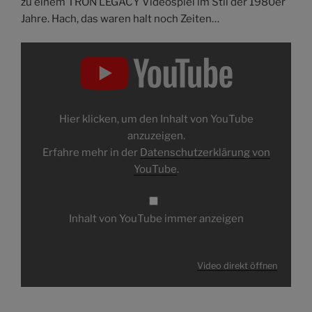
zu einem TRON LEGACY Videospiel im Stil der 1980er
Jahre. Hach, das waren halt noch Zeiten…
Inhalt
von
YouTube
anzeigen
Hier klicken, um den Inhalt von YouTube
anzuzeigen.
Erfahre mehr in der
Datenschutzerklärung von
YouTube
.
Inhalt von YouTube immer anzeigen
Video direkt öffnen