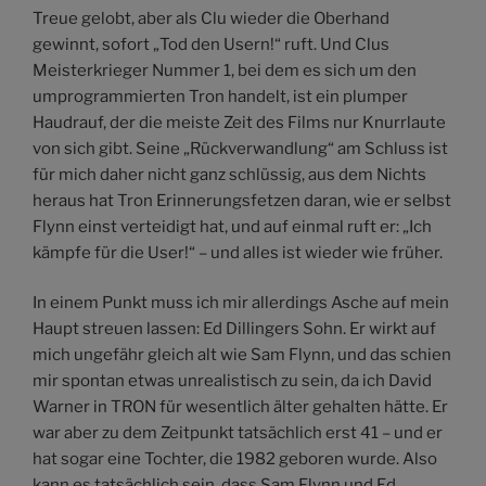
Treue gelobt, aber als Clu wieder die Oberhand
gewinnt, sofort „Tod den Usern!“ ruft. Und Clus
Meisterkrieger Nummer 1, bei dem es sich um den
umprogrammierten Tron handelt, ist ein plumper
Haudrauf, der die meiste Zeit des Films nur Knurrlaute
von sich gibt. Seine „Rückverwandlung“ am Schluss ist
für mich daher nicht ganz schlüssig, aus dem Nichts
heraus hat Tron Erinnerungsfetzen daran, wie er selbst
Flynn einst verteidigt hat, und auf einmal ruft er: „Ich
kämpfe für die User!“ – und alles ist wieder wie früher.
In einem Punkt muss ich mir allerdings Asche auf mein
Haupt streuen lassen: Ed Dillingers Sohn. Er wirkt auf
mich ungefähr gleich alt wie Sam Flynn, und das schien
mir spontan etwas unrealistisch zu sein, da ich David
Warner in TRON für wesentlich älter gehalten hätte. Er
war aber zu dem Zeitpunkt tatsächlich erst 41 – und er
hat sogar eine Tochter, die 1982 geboren wurde. Also
kann es tatsächlich sein, dass Sam Flynn und Ed