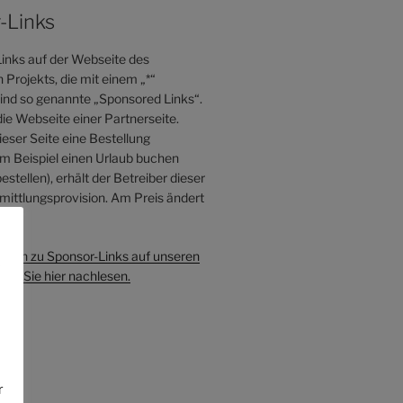
-Links
inks auf der Webseite des
Projekts, die mit einem „*“
sind so genannte „Sponsored Links“.
die Webseite einer Partnerseite.
eser Seite eine Bestellung
 Beispiel einen Urlaub buchen
estellen), erhält der Betreiber dieser
mittlungsprovision. Am Preis ändert
s.
onen zu Sponsor-Links auf unseren
e
en Sie hier nachlesen.
r