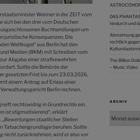
ASTROCOHORS
rstaatsminister Weimer in der ZEIT vom
DAS PHANTAST
e sich bei den drei vom Deutschen
hindurch und d
ausgeschlossenen Buchhandlungen um
Abmahnung ge
un juristische Konsequenzen. Die
rechtlich gege
en Weltkugel“ aus Berlin hat den
Kulturstaatsmin
r und Medien (BKM) mit Schreiben vom
zur Abgabe einer strafbewehrten
The Billion Dol
rdert. Sollte die Behörde der
– Music Video
er gesetzten Frist bis zum 23.03.2026,
it einem Antrag auf Erlass einer
Verwaltungsgericht Berlin rechnen.
ARCHIV
reift rechtswidrig in Grundrechte ein.
n ist stigmatisierend
“, erklärt
Archiv
 „
Bewertungen staatlicher Stellen
n Tatsachengrundlage beruhen. Sollte
g nicht zurücknehmen, wird er also vor