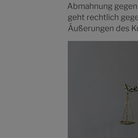
AM
Abmahnung gegen
geht rechtlich geg
Äußerungen des Ku