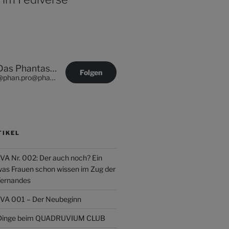
Das Phantastische Projekt - PHAN.PRO
Folgen
@phan.pro@phan.pro
TIKEL
Nr. 002: Der auch noch? Ein
was Frauen schon wissen im Zug der
Fernandes
 001 – Der Neubeginn
r Dinge beim QUADRUVIUM CLUB