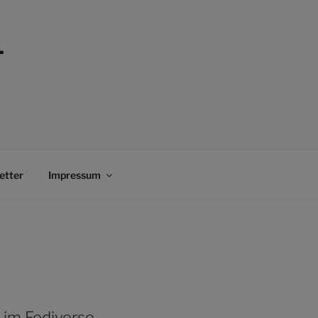
–
etter
Impressum
 im Fediverse