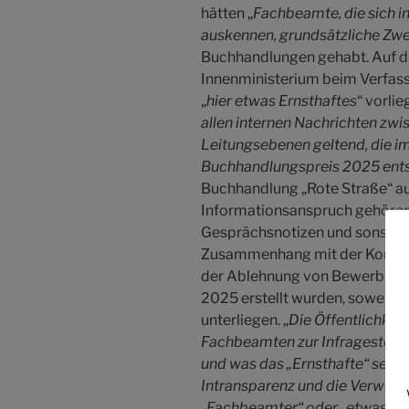
hätten „
Fachbeamte, die sich i
auskennen, grundsätzliche Zwei
Buchhandlungen gehabt. Auf di
Innenministerium beim Verfass
„
hier etwas Ernsthaftes
“ vorlie
allen internen Nachrichten zwi
Leitungsebenen geltend, die
Buchhandlungspreis 2025 ents
Buchhandlung „Rote Straße“ a
Informationsanspruch gehören
Gesprächsnotizen und sonstige
Zusammenhang mit der Konzept
der Ablehnung von Bewerbung
2025 erstellt wurden, soweit 
unterliegen. „
Die Öffentlichkeit
Fachbeamten zur Infragestellun
und was das „Ernsthafte“ sein s
Intransparenz und die Verwend
„Fachbeamter“ oder „etwas Er