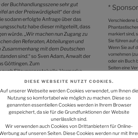
n der Buchhandlungsszene sehr gut
* Sponsor
fel an der Preiswürdigkeit
“ der drei
e sodann erfolgte Anfrage über das
Verschiedene L
ungsschutz habe dieser mitgeteilt, dass
Phantastischen 
markiert sind, 
gen würde. „
Wir machen nun Zugang zu
Sie führen auf 
schen den Referaten, Abteilungen und
Wenn Sie auf di
 im Zusammenhang mit dem Deutschen
vornehmen (zum
tanden sind.
“ so Sven Adam, Anwalt der
oder ein Buch b
us Göttingen. Zum
Seiten eine Ver
 auch Sitzungsprotokolle, Vermerke,
sich dabei nicht
 Aufzeichnungen, die im
DIESE WEBSEITE NUTZT COOKIES.
ion, Durchführung, Preisvergabe oder
Mehr Informati
Auf unserer Webseite werden Cookies verwendet, um Ihnen di
en zum Deutschen Buchhandlungspreis
Webseiten könn
Nutzung so komfortabel wie möglich zu machen. Diese so
sie nicht der begründeten Geheimhaltung
genannten essentiellen Cookies werden in Ihrem Browser
 soll erfahren, was die angeblichen
gespeichert, da sie für die Grundfunktionen der Website
g der Entscheidung der Jury qualifiziert
unerlässlich sind.
oll, was angeblich vorliegt.
Diese
Wir verwenden auch Cookies von Drittanbietern für Online-
ung nichts sagender Begriffe wie
Werbung auf unseren Seiten. Diese Cookies werden nur mit Ihre
nsthafte
“
sollte endlich aufhören.“