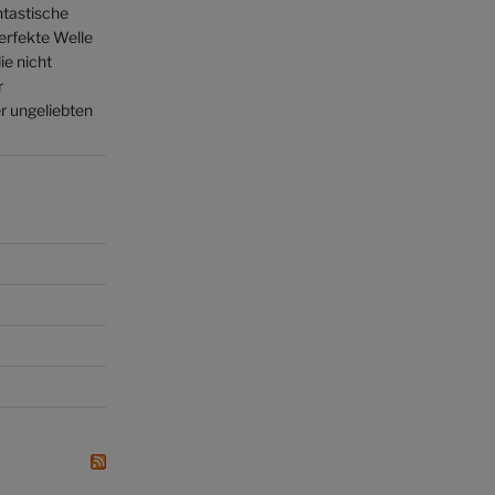
ntastische
perfekte Welle
ie nicht
r
 ungeliebten