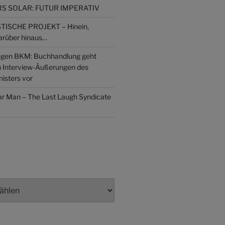
 SOLAR: FUTUR IMPERATIV
ISCHE PROJEKT – Hinein,
arüber hinaus…
gen BKM: Buchhandlung geht
n Interview-Äußerungen des
isters vor
lar Man – The Last Laugh Syndicate