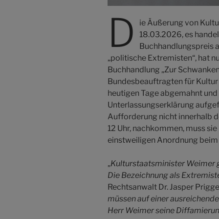
D
ie Äußerung von Kultu
18.03.2026, es handel
Buchhandlungspreis 
„politische Extremisten“, hat n
Buchhandlung „Zur Schwankend
Bundesbeauftragten für Kultu
heutigen Tage abgemahnt und 
Unterlassungserklärung aufgefo
Aufforderung nicht innerhalb d
12 Uhr, nachkommen, muss sie m
einstweiligen Anordnung beim 
„
Kulturstaatsminister Weimer g
Die Bezeichnung als Extremiste
Rechtsanwalt Dr. Jasper Prigge.
müssen auf einer ausreichende
Herr Weimer seine Diffamierun