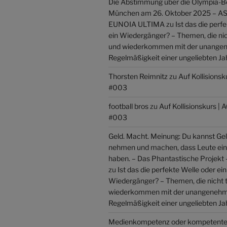
Die Abstimmung über die Olympia-
München am 26. Oktober 2025 –
EUNOIA ULTIMA
zu
Ist das die perf
ein Wiedergänger? – Themen, die ni
und wiederkommen mit der unang
Regelmäßigkeit einer ungeliebten Ja
Thorsten Reimnitz
zu
Auf Kollisions
#003
football bros
zu
Auf Kollisionskurs 
#003
Geld. Macht. Meinung: Du kannst Gel
nehmen und machen, dass Leute ei
haben. – Das Phantastische Projek
zu
Ist das die perfekte Welle oder ein
Wiedergänger? – Themen, die nicht 
wiederkommen mit der unangeneh
Regelmäßigkeit einer ungeliebten Ja
Medienkompetenz oder kompetente