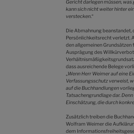
Gericht darlegen müssen, was g
kann sich nicht weiter hinter
verstecken
.“
Die Abmahnung beanstandet, d
Persönlichkeitsrecht verletzt
den allgemeinen Grundsätzen fü
Ausprägung des Willkürverbot
Verhältnismäßigkeitsgrundsatzes
dass ausreichende Belege vorli
„
Wenn Herr Weimer auf eine E
Verfassungsschutz verweist, w
auf die Buchhandlungen vorliege
Tatsachengrundlage dar. Denn e
Einschätzung, die durch konkr
Zusätzlich treiben die Buchha
Wolfram Weimer die Aufklärun
dem Informationsfreiheitsgeset