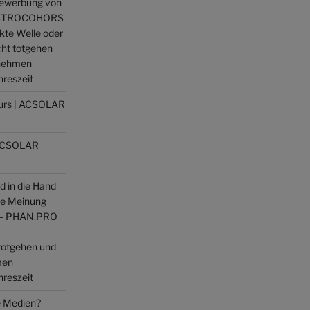
Bewerbung von
 ASTROCOHORS
ekte Welle oder
cht totgehen
enehmen
hreszeit
kurs | ACSOLAR
| ACSOLAR
d in die Hand
ne Meinung
t – PHAN.PRO
totgehen und
men
hreszeit
 Medien?