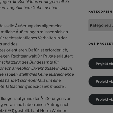
egen die Buchläden vorliegen soll. Er
 einem angeblichem Geheimschutz
KATEGORIEN
Kategorien
ass die Äußerung das allgemeine
. Amtliche Äußerungen müssen sich an
r rechtsstaatliches Verhalten in der
s und des
DAS PROJEK
 orientieren. Dafür ist erforderlich,
egen. Rechtsanwalt Dr. Prigge erläutert:
inschätzung des Bundesamts für
Projekt vi
onach angeblich Erkenntnisse in Bezug
n sollen, stellt dies keine ausreichende
s handelt sich ebenfalls um eine
Projekt vi
ete Tatsachen gedeckt sein müsste.
„
ndlungen aufgrund der Äußerungen von
Projekt vi
g voran und haben einen Antrag nach
z (IFG) gestellt. Laut Herrn Weimer