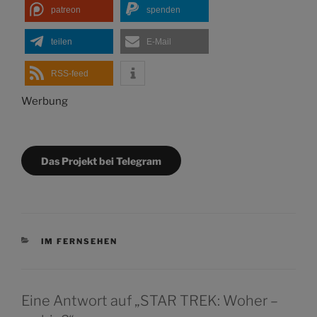
patreon
spenden
teilen
E-Mail
RSS-feed
Werbung
Das Projekt bei Telegram
KATEGORIEN
IM FERNSEHEN
Eine Antwort auf „STAR TREK: Woher –