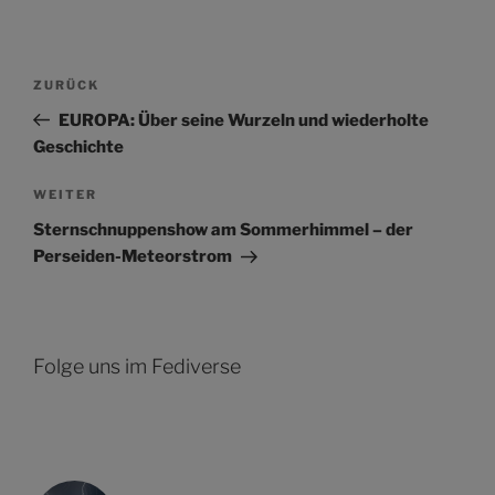
Beitragsnavigation
Vorheriger
ZURÜCK
Beitrag
EUROPA: Über seine Wurzeln und wiederholte
Geschichte
Nächster
WEITER
Beitrag
Sternschnuppenshow am Sommerhimmel – der
Perseiden-Meteorstrom
Folge uns im Fediverse