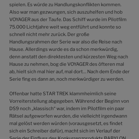
spielen. Es würde zu Handlungskonflikten kommen.
Also war man gezwungen, sich auszuhelfen und hob
VOYAGER aus der Taufe. Das Schiff wurde im Pilotfilm
75.000 Lichtjahre weit weg entführt und konnte so
schnell nicht mehr zurück. Der große
Handlungsrahmen der Serie war also die Reise nach
Hause. Allerdings wurde es da schon merkwürdig,
denn anstatt den direktesten und kürzesten Weg nach
Hause zu nehmen, bog die VOYAGER des öfteren mal
ab, hielt sich mal hier auf, mal dort… Nach dem Ende der
Serie fing es dann an, noch merkwürdiger zu werden.
Offenbar hatte STAR TREK klammheimlich seine
Vorreiterstellung abgegeben. Während der Beginn von
DS9 noch „klassisch“ war, indem im Pilotfilm ein paar
Rätsel aufgeworfen wurden, die vielleicht irgendwann
mal gelöst werden würden (vorausgesetzt, es findet
sich ein Schreiber dafür), macht sich im Verlauf der
Serie der Einfluss des Konkurrenzprodukts BABYLON