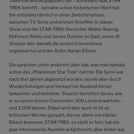
Talkshow wiedergegeben, die – zumindest was STAR
TREK betrifft – beinahe schon historischen Wert hat.
Sie entstand nämlich in einer Zwischenphase,
zwischen TV-Serie und erstem Kinofilm. In dieser
Show sind die STAR-TREK-Darsteller Walter Koenig,
DeForest Kelley und James Doohan zu Gast, sowie Al
Shuster (der damals die ersten Conventions
organisierte) und der Autor Harlan Ellison.
Sie sprechen unter anderem über das, was man damals
schon das „Phänomen Star Trek“ nannte. Die Serie war
nach drei Jahren abgesetzt worden, wurde aber durch
Wiederholungen und Verkauf ins Ausland immer
bekannter und beliebter. Shuster berichtet davon, wie
er zu seiner ersten Convention 300 Leute erwartete –
und 3.000 kamen. Dabei wird aber auch nicht an
kritischen Worten gespart, die vor allem von Harlan
Ellison kommen. STAR TREK, so stellt er fest, hat ein
paar interessante Aspekte aufgebracht, aber leider aus