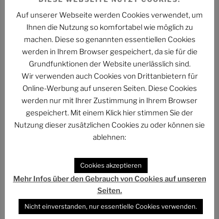
Auf unserer Webseite werden Cookies verwendet, um
Ihnen die Nutzung so komfortabel wie möglich zu
machen. Diese so genannten essentiellen Cookies
werden in Ihrem Browser gespeichert, da sie für die
Grundfunktionen der Website unerlässlich sind.
Wir verwenden auch Cookies von Drittanbietern für
Online-Werbung auf unseren Seiten. Diese Cookies
Beitragsnavigation
werden nur mit Ihrer Zustimmung in Ihrem Browser
Vorheriger
ZURÜCK
gespeichert. Mit einem Klick hier stimmen Sie der
Beitrag
Warum glaubt eigentlich jeder, dass er zum
Nutzung dieser zusätzlichen Cookies zu oder können sie
Komiker berufen sei?
ablehnen:
Nächster
WEITER
Beitrag
Cookies akzeptieren
Cyril Courage: Theoretische Unterlassung einer
praktischen Tat
Mehr Infos über den Gebrauch von Cookies auf unseren
Seiten.
Nicht einverstanden, nur essentielle Cookies verwenden.