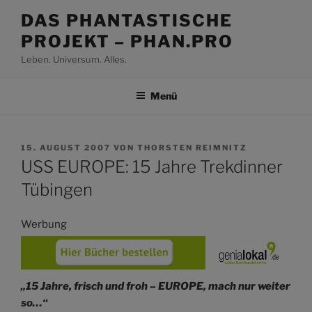
Zum
DAS PHANTASTISCHE
Inhalt
PROJEKT – PHAN.PRO
springen
Leben. Universum. Alles.
Menü
VERÖFFENTLICHT
15. AUGUST 2007
VON
THORSTEN REIMNITZ
AM
USS EUROPE: 15 Jahre Trekdinner
Tübingen
Werbung
„15 Jahre, frisch und froh – EUROPE, mach nur weiter
so…“