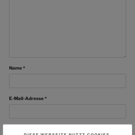
Name
*
E-Mail-Adresse
*
Website
DIESE WEBSEITE NUTZT COOKIES.