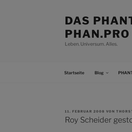
Zum
Inhalt
DAS PHAN
springen
PHAN.PRO
Leben. Universum. Alles.
Startseite
Blog
PHANT
VERÖFFENTLICHT
11. FEBRUAR 2008
VON
THORS
AM
Roy Scheider gest