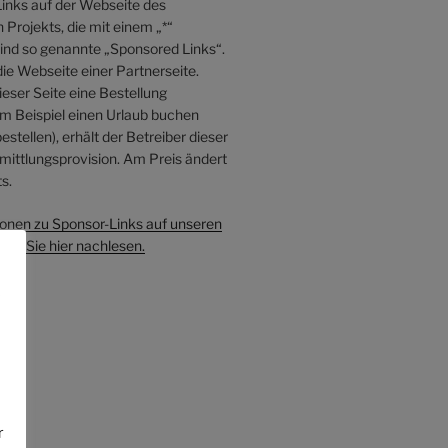
inks auf der Webseite des
Projekts, die mit einem „*“
sind so genannte „Sponsored Links“.
die Webseite einer Partnerseite.
eser Seite eine Bestellung
 Beispiel einen Urlaub buchen
estellen), erhält der Betreiber dieser
mittlungsprovision. Am Preis ändert
s.
onen zu Sponsor-Links auf unseren
en Sie hier nachlesen.
e
r