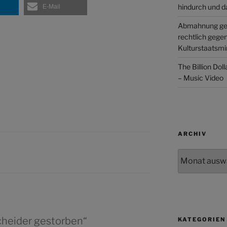
hindurch und d
E-Mail
Abmahnung ge
rechtlich gege
Kulturstaatsmin
The Billion Dol
– Music Video
ARCHIV
Archiv
cheider gestorben“
KATEGORIEN