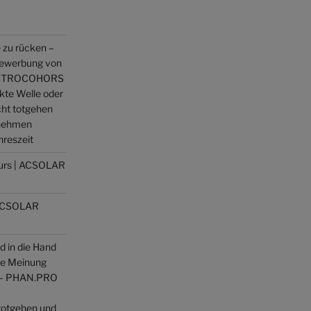
 zu rücken –
Bewerbung von
 ASTROCOHORS
ekte Welle oder
cht totgehen
enehmen
hreszeit
kurs | ACSOLAR
| ACSOLAR
d in die Hand
ne Meinung
t – PHAN.PRO
totgehen und