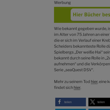
Werbung
Wie bekannt gegeben wurde, is
im Alter von 75 Jahren an eine
die er sich im Verlauf einer K
Scheiders bekannteste Rolle dü
Spielbergs „Der weiße Hai“ sei
bekannt durch seine Rolle in „2
aufnehmen“ und die Verkörperu
Serie „seaQuest DSV“.
Mehr zu seinem Tod
hier
, eine
findet sich
hier
.
teilen
teilen