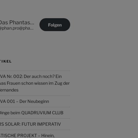
Das Phantastische Projekt - PHAN.PRO
Folgen
@phan.pro@phan.pro
TIKEL
Nr. 002: Der auch noch? Ein
was Frauen schon wissen im Zug der
Fernandes
 001 – Der Neubeginn
r Dinge beim QUADRUVIUM CLUB
 SOLAR: FUTUR IMPERATIV
ISCHE PROJEKT – Hinein,