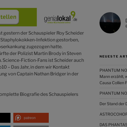
t gestern der Schauspieler Roy Scheider
r Staphylokokken-Infektion gestorben,
rebserkankung zugezogen hatte.
rfte der Polizist Martin Brody in Steven
NEUESTE AR
n. Science-Fiction-Fans ist Scheider auch
o10 – Das Jahr, in dem wir Kontakt
PHANTUM NOVA 
ng von Captain Nathan Bridger in der
Mann erzählt, 
Causa Collien 
PHANTUM NOVA
 komplette Biografie des Schauspielers
Der Stand de
ASTROCOHORS
patreon
DAS PHANTAST