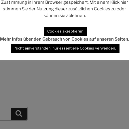
Zustimmung in Ihrem Browser gespeichert. Mit einem Klick hier
stimmen Sie der Nutzung dieser zusätzlichen Cookies zu oder
können sie ablehnen:
WEITER
Nächster
Cookies akzeptieren
Beitrag
Alpbach 2008: Wie kommt der
Mehr Infos über den Gebrauch von Cookies auf unseren Seiten
Mond auf die Erde?
Nicht einverstanden, nur essentielle Cookies verwenden.
Suchen