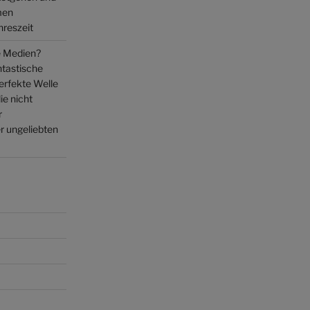
men
hreszeit
 Medien?
ntastische
perfekte Welle
ie nicht
r
 ungeliebten