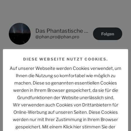
Das Phantastische Projekt - PHAN.PRO
Folgen
@phan.pro@phan.pro
DIESE WEBSEITE NUTZT COOKIES.
Auf unserer Webseite werden Cookies verwendet, um
NEUESTE ARTIKEL
Ihnen die Nutzung so komfortabel wie möglich zu
machen. Diese so genannten essentiellen Cookies
PHANTUM NOVA Nr. 002: Der auch noch? Ein Mann
werden in Ihrem Browser gespeichert, da sie für die
erzählt, was Frauen schon wissen im Zug der Causa
Grundfunktionen der Website unerlässlich sind.
Collien Fernandes
Wir verwenden auch Cookies von Drittanbietern für
PHANTUM NOVA 001 – Der Neubeginn
Online-Werbung auf unseren Seiten. Diese Cookies
werden nur mit Ihrer Zustimmung in Ihrem Browser
Der Stand der Dinge beim QUADRUVIUM CLUB
gespeichert. Mit einem Klick hier stimmen Sie der