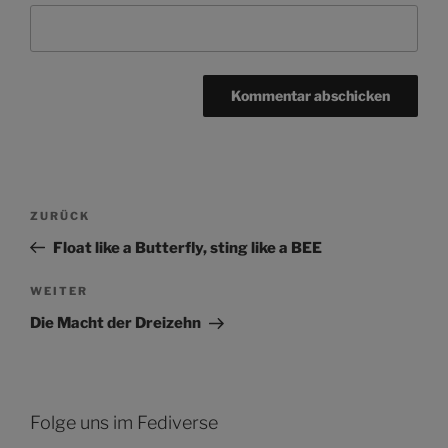
Beitragsnavigation
Vorheriger
ZURÜCK
Beitrag
Float like a Butterfly, sting like a BEE
Nächster
WEITER
Beitrag
Die Macht der Dreizehn
Folge uns im Fediverse