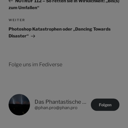
NOTRUF 112 – So retten sie in Wirklichkeit: „Bis(s)
zum Umfallen“
Nächster
WEITER
Beitrag
Photoshop Katastrophen oder „Dancing Towards
Disaster“
Folge uns im Fediverse
Das Phantastische Projekt - PHAN.PRO
Folgen
@phan.pro@phan.pro