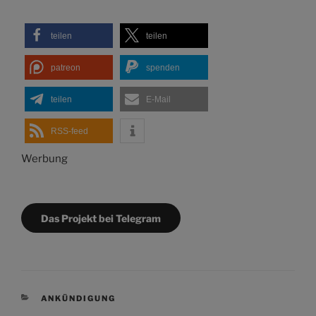
teilen
teilen
patreon
spenden
teilen
E-Mail
RSS-feed
Werbung
Das Projekt bei Telegram
KATEGORIEN
ANKÜNDIGUNG