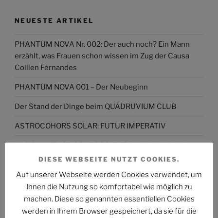
NEUESTE ARTIKEL
PHANTUM NOVA Nr. 002: Der auch noch? Ein Mann
erzählt, was Frauen schon wissen im Zug der Causa
Collien Fernandes
PHANTUM NOVA 001 – Der Neubeginn
Der Stand der Dinge beim QUADRUVIUM CLUB
ASTROCOHORS SOLAR: FUTUR IMPERATIV
DAS PHANTASTISCHE PROJEKT – Hinein, hindurch
und darüber hinaus…
DIESE WEBSEITE NUTZT COOKIES.
Auf unserer Webseite werden Cookies verwendet, um
Abmahnung gegen BKM: Buchhandlung geht rechtlich
Ihnen die Nutzung so komfortabel wie möglich zu
gegen Interview-Äußerungen des
machen. Diese so genannten essentiellen Cookies
Kulturstaatsministers vor
werden in Ihrem Browser gespeichert, da sie für die