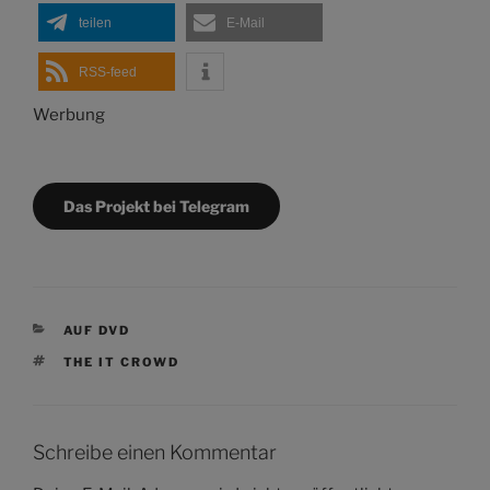
teilen
E-Mail
RSS-feed
Werbung
Das Projekt bei Telegram
KATEGORIEN
AUF DVD
SCHLAGWÖRTER
THE IT CROWD
Schreibe einen Kommentar