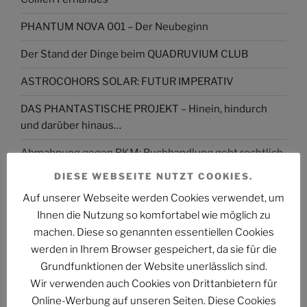
PHANTUM NOVA 001 – Der Neubeginn
Der Stand der Dinge beim QUADRUVIUM CLUB
ASTROCOHORS SOLAR: FUTUR IMPERATIV
DAS PHANTASTISCHE PROJEKT – Hinein, hindurch
und darüber hinaus…
Abmahnung gegen BKM: Buchhandlung geht rechtlich
gegen Interview-Äußerungen des
DIESE WEBSEITE NUTZT COOKIES.
Kulturstaatsministers vor
Auf unserer Webseite werden Cookies verwendet, um
The Billion Dollar Man – The Last Laugh Syndicate –
Ihnen die Nutzung so komfortabel wie möglich zu
Music Video
machen. Diese so genannten essentiellen Cookies
werden in Ihrem Browser gespeichert, da sie für die
Grundfunktionen der Website unerlässlich sind.
Wir verwenden auch Cookies von Drittanbietern für
Online-Werbung auf unseren Seiten. Diese Cookies