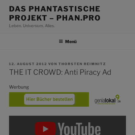
Zum
DAS PHANTASTISCHE
Inhalt
PROJEKT – PHAN.PRO
springen
Leben. Universum. Alles.
Menü
VERÖFFENTLICHT
12. AUGUST 2012
VON
THORSTEN REIMNITZ
AM
THE IT CROWD: Anti Piracy Ad
Werbung
Inhalt
von
YouTube
anzeigen