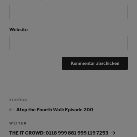
Website
Beitragsnavigation
Vorheriger
ZURÜCK
Beitrag
Atop the Fourth Wall: Episode 200
Nächster
WEITER
Beitrag
THE IT CROWD: 0118 999 881 999 119 7253