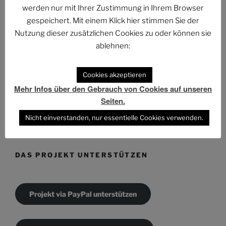
ARCHIV
werden nur mit Ihrer Zustimmung in Ihrem Browser
gespeichert. Mit einem Klick hier stimmen Sie der
Archiv
Nutzung dieser zusätzlichen Cookies zu oder können sie
ablehnen:
Cookies akzeptieren
Mehr Infos über den Gebrauch von Cookies auf unseren
KATEGORIEN
Seiten.
Kategorien
Nicht einverstanden, nur essentielle Cookies verwenden.
DAS PROJEKT UNTERSTÜTZEN
Projekt via PayPal unterstützen