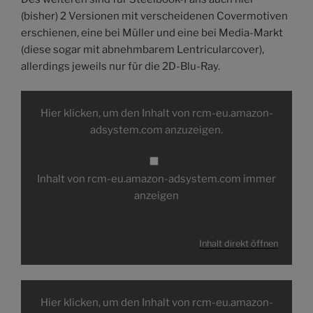
(bisher) 2 Versionen mit verscheidenen Covermotiven
erschienen, eine bei Müller und eine bei Media-Markt
(diese sogar mit abnehmbarem Lentricularcover),
allerdings jeweils nur für die 2D-Blu-Ray.
Inhalt
von
Hier klicken, um den Inhalt von rcm-eu.amazon-
rcm-
eu.amazon-
adsystem.com anzuzeigen.
adsystem.com
anzeigen
Inhalt von rcm-eu.amazon-adsystem.com immer
anzeigen
Inhalt direkt öffnen
Inhalt
von
Hier klicken, um den Inhalt von rcm-eu.amazon-
rcm-