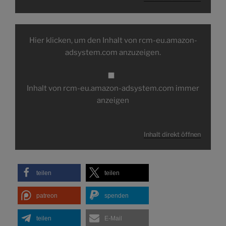
Inhalt
von
Hier klicken, um den Inhalt von rcm-eu.amazon-
rcm-
eu.amazon-
adsystem.com anzuzeigen.
adsystem.com
anzeigen
Inhalt von rcm-eu.amazon-adsystem.com immer
anzeigen
Inhalt direkt öffnen
teilen
teilen
patreon
spenden
teilen
E-Mail