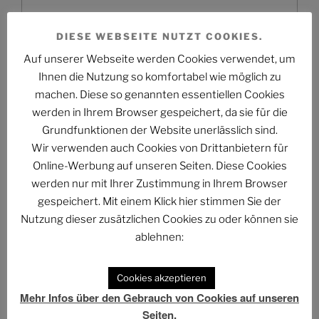
DIESE WEBSEITE NUTZT COOKIES.
Website
Auf unserer Webseite werden Cookies verwendet, um
Ihnen die Nutzung so komfortabel wie möglich zu
machen. Diese so genannten essentiellen Cookies
werden in Ihrem Browser gespeichert, da sie für die
Grundfunktionen der Website unerlässlich sind.
Wir verwenden auch Cookies von Drittanbietern für
Online-Werbung auf unseren Seiten. Diese Cookies
werden nur mit Ihrer Zustimmung in Ihrem Browser
Beitragsnavigation
gespeichert. Mit einem Klick hier stimmen Sie der
Vorheriger
ZURÜCK
Nutzung dieser zusätzlichen Cookies zu oder können sie
Beitrag
Honest Trailers – Indiana Jones & The Kingdom of
ablehnen:
The Crystal Skull [Video]
Cookies akzeptieren
Nächster
WEITER
Mehr Infos über den Gebrauch von Cookies auf unseren
Beitrag
Das Phantastische Projekt 2013: James Bond –
Seiten.
Leben und sterben lassen [Romanrezension] [Video]