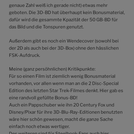
genaue Zahl weiß ich gerade nicht) etwas mehr
geboten. Die 3D-BD hat überhaupt kein Bonusmaterial,
dafür wird die gesammte Kpazität der 50 GB-BD für
das Bild und die Tonspuren genutzt.
Außerdem gibt es noch ein Wendecover (sowohl bei
der 2D als auch bei der 3D-Box) ohne den hässlichen
FSK-Aufdruck.
Meine (ganz persöhnlichen) Kritikpunkte:
Für so einen Film ist ziemlich wenig Bonusmaterial
vorhanden, vor allen wenn man an die 2 Disc-Special
Edition des letzten Star Trek-Filmes denkt. Hier gab es
eine randvoll gefüllte Bonus-BD!
Auch ein Pappschuber wie ihn 20 Century Fox und
Disney/Pixar für ihre 3D-Blu-Ray-Editionen benutzten
wäre hier schön gewesen, macht die ganze Sache
einfach noch etwas wertiger.
Des weiteren sind für Steelbook-Fans auch hier