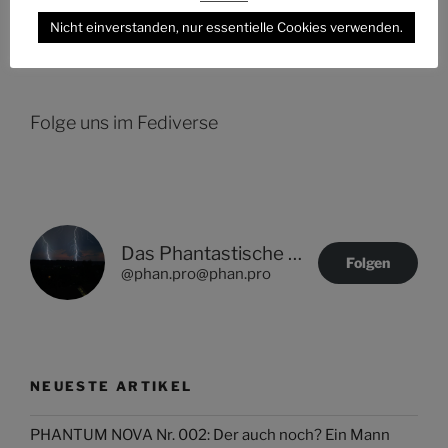
Nicht einverstanden, nur essentielle Cookies verwenden.
Folge uns im Fediverse
Das Phantastische Projekt - PHAN.PRO
Folgen
@phan.pro@phan.pro
NEUESTE ARTIKEL
PHANTUM NOVA Nr. 002: Der auch noch? Ein Mann