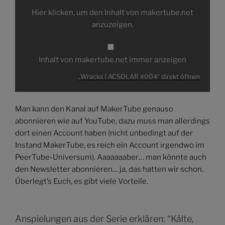
|
ACSOLAR
Hier klicken, um den Inhalt von makertube.net
#004“
von
anzuzeigen.
makertube.net
anzeigen
Inhalt von makertube.net immer anzeigen
„Wracks | ACSOLAR #004“ direkt öffnen
Man kann den Kanal auf MakerTube genauso
abonnieren wie auf YouTube, dazu muss man allerdings
dort einen Account haben (nicht unbedingt auf der
Instand MakerTube, es reich ein Account irgendwo im
PeerTube-Universum). Aaaaaaaber… man könnte auch
den Newsletter abonnieren… ja, das hatten wir schon.
Überlegt’s Euch, es gibt viele Vorteile.
Anspielungen aus der Serie erklären: “Kälte,