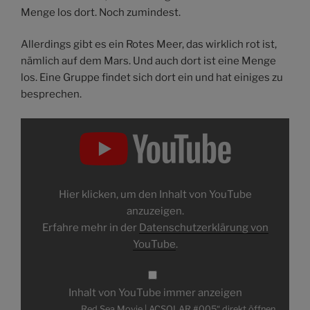
Menge los dort. Noch zumindest.
Allerdings gibt es ein Rotes Meer, das wirklich rot ist,
nämlich auf dem Mars. Und auch dort ist eine Menge
los. Eine Gruppe findet sich dort ein und hat einiges zu
besprechen.
„Red
Sea
Movie
|
ACSOLAR
#005“
von
YouTube
Hier klicken, um den Inhalt von YouTube
anzeigen
anzuzeigen.
Erfahre mehr in der
Datenschutzerklärung von
YouTube
.
Inhalt von YouTube immer anzeigen
„Red Sea Movie | ACSOLAR #005“ direkt öffnen