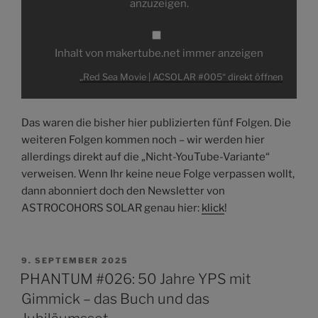
ACSOLAR
anzuzeigen.
#005“
von
makertube.net
anzeigen
Inhalt von makertube.net immer anzeigen
„Red Sea Movie | ACSOLAR #005“ direkt öffnen
Das waren die bisher hier publizierten fünf Folgen. Die
weiteren Folgen kommen noch – wir werden hier
allerdings direkt auf die „Nicht-YouTube-Variante“
verweisen. Wenn Ihr keine neue Folge verpassen wollt,
dann abonniert doch den Newsletter von
ASTROCOHORS SOLAR genau hier:
klick
!
VERÖFFENTLICHT
9. SEPTEMBER 2025
AM
PHANTUM #026: 50 Jahre YPS mit
Gimmick – das Buch und das