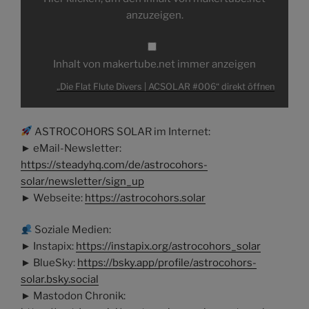
Divers
|
anzuzeigen.
ACSOLAR
#006“
von
makertube.net
anzeigen
Inhalt von makertube.net immer anzeigen
„Die Flat Flute Divers | ACSOLAR #006“ direkt öffnen
ASTROCOHORS SOLAR im Internet:
► eMail-Newsletter:
https://steadyhq.com/de/astrocohors-
solar/newsletter/sign_up
► Webseite:
https://astrocohors.solar
Soziale Medien:
► Instapix:
https://instapix.org/astrocohors_solar
► BlueSky:
https://bsky.app/profile/astrocohors-
solar.bsky.social
► Mastodon Chronik: