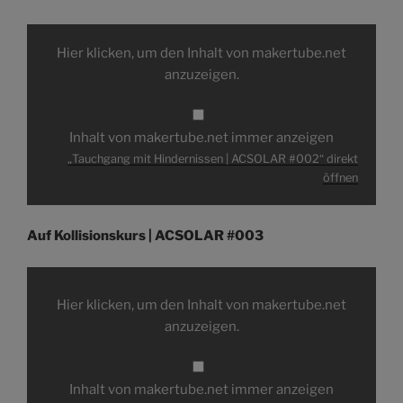
„Tauchgang
mit
Hier klicken, um den Inhalt von makertube.net
Hindernissen
|
anzuzeigen.
ACSOLAR
#002“
von
makertube.net
anzeigen
Inhalt von makertube.net immer anzeigen
„Tauchgang mit Hindernissen | ACSOLAR #002“ direkt
öffnen
Auf Kollisionskurs | ACSOLAR #003
„Auf
Kollisionskurs
|
Hier klicken, um den Inhalt von makertube.net
ACSOLAR
#003“
anzuzeigen.
von
makertube.net
anzeigen
Inhalt von makertube.net immer anzeigen