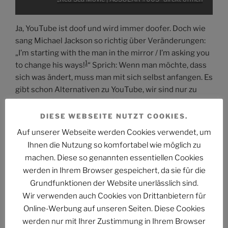
Ja, YouTube ist doof und wird immer doofer. Doch wie
sang Michael Jackson so richtig über Veränderungen:
„I’m starting with the man in the mirror / I’m asking you
1
to change his ways!
“ Sprich: Wenn man möchte, dass
sich was ändert, muss man mit sich selbst anfangen. Es
gibt schon Alternativen zu YouTube, wir sind nur zu
bequem, sie anzunehmen. Aber vielleicht kann man
einen Anfang machen? ASTROCOHORS SOLAR gibt es
DIESE WEBSEITE NUTZT COOKIES.
auch bei MakerTube, einer Plattform von PeerTube:
Auf unserer Webseite werden Cookies verwendet, um
Ihnen die Nutzung so komfortabel wie möglich zu
„Red
Sea
machen. Diese so genannten essentiellen Cookies
Movie
Hier klicken, um den Inhalt von makertube.net
|
werden in Ihrem Browser gespeichert, da sie für die
ACSOLAR
anzuzeigen.
#005“
Grundfunktionen der Website unerlässlich sind.
von
Wir verwenden auch Cookies von Drittanbietern für
makertube.net
anzeigen
Online-Werbung auf unseren Seiten. Diese Cookies
Inhalt von makertube.net immer anzeigen
werden nur mit Ihrer Zustimmung in Ihrem Browser