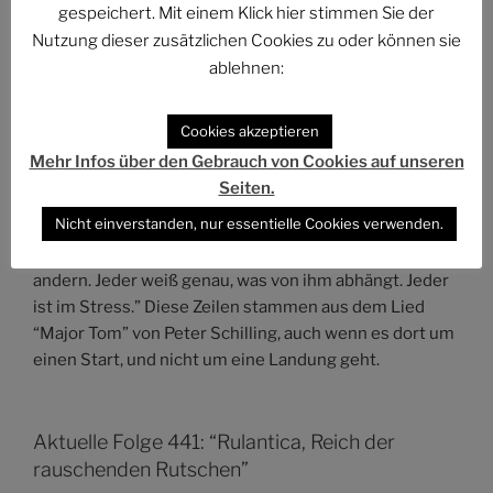
„Red Sea Movie | ACSOLAR #005“ direkt öffnen
gespeichert. Mit einem Klick hier stimmen Sie der
Nutzung dieser zusätzlichen Cookies zu oder können sie
ablehnen:
Zitate in Episoden erkennen: “Effektivität
bestimmt das Handeln…”
Cookies akzeptieren
Mehr Infos über den Gebrauch von Cookies auf unseren
Wir sind in der Pilotepisode immer noch in der
Seiten.
Einführung. Über die Landung der Stratogleiter
Nicht einverstanden, nur essentielle Cookies verwenden.
berichtet der Erzähler folgendes: “Effektivität
bestimmt das Handeln. Man verlässt sich blind auf den
andern. Jeder weiß genau, was von ihm abhängt. Jeder
ist im Stress.” Diese Zeilen stammen aus dem Lied
“Major Tom” von Peter Schilling, auch wenn es dort um
einen Start, und nicht um eine Landung geht.
Aktuelle Folge 441: “Rulantica, Reich der
rauschenden Rutschen”