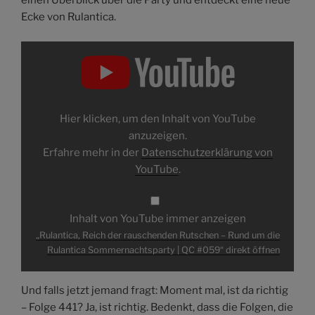
einen Überblick über die Party und entdeckt eine neue
Ecke von Rulantica.
„Rulantica,
Reich
der
rauschenden
Rutschen
–
Rund
um
Hier klicken, um den Inhalt von YouTube
die
Rulantica
anzuzeigen.
Sommernachtsparty
Erfahre mehr in der
Datenschutzerklärung von
|
QC
YouTube
.
#059“
von
YouTube
anzeigen
Inhalt von YouTube immer anzeigen
„Rulantica, Reich der rauschenden Rutschen – Rund um die
Rulantica Sommernachtsparty | QC #059“ direkt öffnen
Und falls jetzt jemand fragt: Moment mal, ist da richtig
– Folge 441? Ja, ist richtig. Bedenkt, dass die Folgen, die