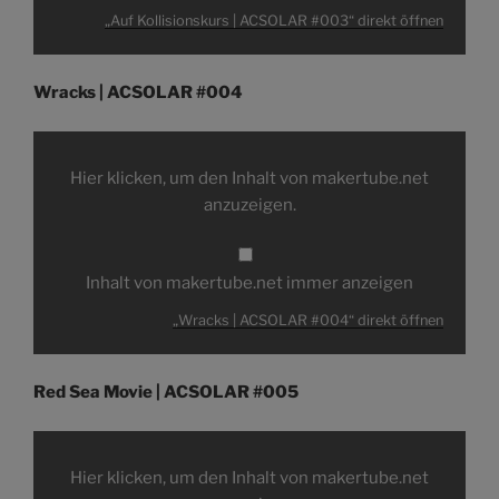
„Auf Kollisionskurs | ACSOLAR #003“ direkt öffnen
Wracks | ACSOLAR #004
„Wracks
|
ACSOLAR
Hier klicken, um den Inhalt von makertube.net
#004“
von
anzuzeigen.
makertube.net
anzeigen
Inhalt von makertube.net immer anzeigen
„Wracks | ACSOLAR #004“ direkt öffnen
Red Sea Movie | ACSOLAR #005
„Red
Sea
Movie
Hier klicken, um den Inhalt von makertube.net
|