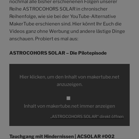
nochmal alle bisher erschienenen Folgen unserer
Reihe ASTROCOHORS SOLAR in chronischer
Reihenfolge, wie sie bei der YouTube-Alternative
MakerTube erschienen sind. Hier könnt Ihr Euch die
Videos ganz ohne Werbung und andere lästige Dinge
anschauen. Probiert es mal aus:
ASTROCOHORS SOLAR – Die Pilotepisode
„ASTROCOHORS
SOLAR“
von
Hier klicken, um den Inhalt von makertube.net
makertube.net
anzeigen
anzuzeigen.
Inhalt von makertube.net immer anzeigen
„ASTROCOHORS SOLAR“ direkt öffnen
Tauchgang mit Hindernissen | ACSOLAR #002