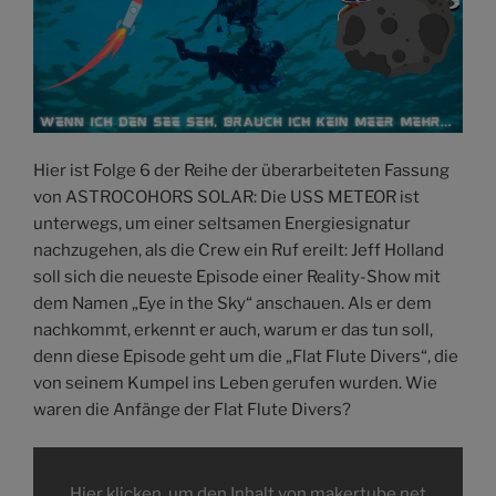
Hier ist Folge 6 der Reihe der überarbeiteten Fassung
von ASTROCOHORS SOLAR: Die USS METEOR ist
unterwegs, um einer seltsamen Energiesignatur
nachzugehen, als die Crew ein Ruf ereilt: Jeff Holland
soll sich die neueste Episode einer Reality-Show mit
dem Namen „Eye in the Sky“ anschauen. Als er dem
nachkommt, erkennt er auch, warum er das tun soll,
denn diese Episode geht um die „Flat Flute Divers“, die
von seinem Kumpel ins Leben gerufen wurden. Wie
waren die Anfänge der Flat Flute Divers?
„Die
Flat
Flute
Hier klicken, um den Inhalt von makertube.net