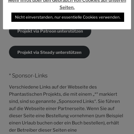
Mehr Infos über den Gebrauch von Cookies auf unseren
Seiten.
Projekt via PayPal unterstützen
Nicht einverstanden, nur essentielle Cookies verwenden.
Projekt via Patreon unterstützen
Projekt via Steady unterstützen
* Sponsor-Links
Verschiedene Links auf der Webseite des
Phantastischen Projekts, die mit einem „*“ markiert
sind, sind so genannte „Sponsored Links“. Sie führen
auf die Webseite einer Partnerseite. Wenn Sie auf
dieser Seite eine Bestellung vornehmen (zum Beispiel
einen Urlaub buchen oder ein Buch bestellen), erhält
der Betreiber dieser Seiten eine