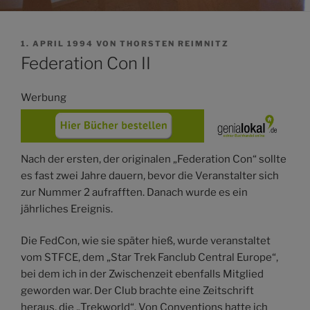
VERÖFFENTLICHT
1. APRIL 1994
VON
THORSTEN REIMNITZ
AM
Federation Con II
Werbung
Nach der ersten, der originalen „Federation Con“ sollte
es fast zwei Jahre dauern, bevor die Veranstalter sich
zur Nummer 2 aufrafften. Danach wurde es ein
jährliches Ereignis.
Die FedCon, wie sie später hieß, wurde veranstaltet
vom STFCE, dem „Star Trek Fanclub Central Europe“,
bei dem ich in der Zwischenzeit ebenfalls Mitglied
geworden war. Der Club brachte eine Zeitschrift
heraus, die „Trekworld“. Von Conventions hatte ich