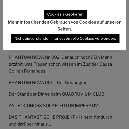
Das Phantastische Projekt - PHAN.PRO
Folgen
@phan.pro@phan.pro
Cookies akzeptieren
Mehr Infos über den Gebrauch von Cookies auf unseren
Seiten.
Nicht einverstanden, nur essentielle Cookies verwenden.
NEUESTE ARTIKEL
PHANTUM NOVA Nr. 002: Der auch noch? Ein Mann
erzählt, was Frauen schon wissen im Zug der Causa
Collien Fernandes
PHANTUM NOVA 001 – Der Neubeginn
Der Stand der Dinge beim QUADRUVIUM CLUB
ASTROCOHORS SOLAR: FUTUR IMPERATIV
DAS PHANTASTISCHE PROJEKT – Hinein, hindurch
und darüber hinaus…