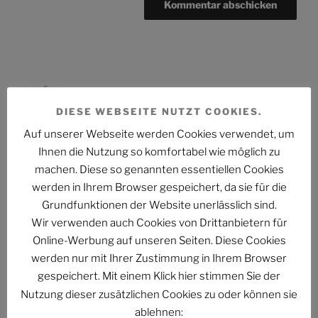
Beitragsnavigation
Vorheriger
ZURÜCK
Beitrag
DIESE WEBSEITE NUTZT COOKIES.
Mitglied der USS EUROPE
Auf unserer Webseite werden Cookies verwendet, um
Nächster
WEITER
Ihnen die Nutzung so komfortabel wie möglich zu
Beitrag
Federation Con III
machen. Diese so genannten essentiellen Cookies
werden in Ihrem Browser gespeichert, da sie für die
Grundfunktionen der Website unerlässlich sind.
Wir verwenden auch Cookies von Drittanbietern für
Folge uns im Fediverse
Online-Werbung auf unseren Seiten. Diese Cookies
werden nur mit Ihrer Zustimmung in Ihrem Browser
gespeichert. Mit einem Klick hier stimmen Sie der
Nutzung dieser zusätzlichen Cookies zu oder können sie
ablehnen: