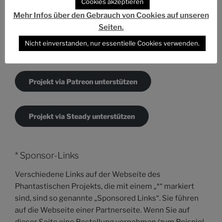
Cookies akzeptieren
DAS PROJEKT UNTERSTÜTZEN
Mehr Infos über den Gebrauch von Cookies auf unseren
Seiten.
Nicht einverstanden, nur essentielle Cookies verwenden.
Projekt via PayPal unterstützen
Projekt via Patreon unterstützen
Projekt via Steady unterstützen
* Sponsor-Links
Verschiedene Links auf der Webseite des
Phantastischen Projekts, die mit einem „*“ markiert
sind, sind so genannte „Sponsored Links“. Sie führen
auf die Webseite einer Partnerseite. Wenn Sie auf
dieser Seite eine Bestellung vornehmen (zum Beispiel