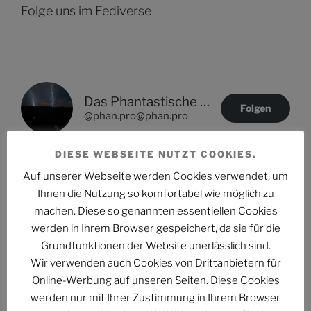
Folge uns im Fediverse
Das Phantastische Projekt - PHAN.PRO
Folgen
@phan.pro@phan.pro
DIESE WEBSEITE NUTZT COOKIES.
Auf unserer Webseite werden Cookies verwendet, um
Ihnen die Nutzung so komfortabel wie möglich zu
NEUESTE ARTIKEL
machen. Diese so genannten essentiellen Cookies
PHANTUM NOVA Nr. 002: Der auch noch? Ein Mann
werden in Ihrem Browser gespeichert, da sie für die
erzählt, was Frauen schon wissen im Zug der Causa
Grundfunktionen der Website unerlässlich sind.
Collien Fernandes
Wir verwenden auch Cookies von Drittanbietern für
Online-Werbung auf unseren Seiten. Diese Cookies
PHANTUM NOVA 001 – Der Neubeginn
werden nur mit Ihrer Zustimmung in Ihrem Browser