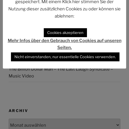
gespeichert. Mit einem Klick hier stimmen Sie der
Der Stand der Dinge beim QUADRUVIUM CLUB
Nutzung dieser zusätzlichen Cookies zu oder können sie
ASTROCOHORS SOLAR: FUTUR IMPERATIV
ablehnen:
DAS PHANTASTISCHE PROJEKT – Hinein, hindurch
und darüber hinaus…
Cookies akzeptieren
Mehr Infos über den Gebrauch von Cookies auf unseren
Abmahnung gegen BKM: Buchhandlung geht rechtlich
Seiten.
gegen Interview-Äußerungen des
Nicht einverstanden, nur essentielle Cookies verwenden.
Kulturstaatsministers vor
The Billion Dollar Man – The Last Laugh Syndicate –
Music Video
ARCHIV
Archiv