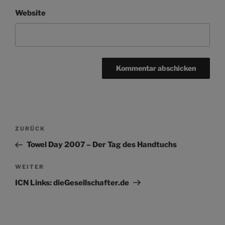
Website
Beitragsnavigation
Vorheriger
ZURÜCK
Beitrag
Towel Day 2007 – Der Tag des Handtuchs
Nächster
WEITER
Beitrag
ICN Links: dieGesellschafter.de