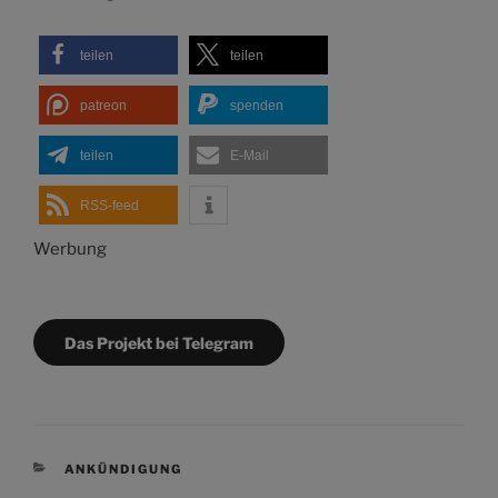
teilen
teilen
patreon
spenden
teilen
E-Mail
RSS-feed
Werbung
Das Projekt bei Telegram
KATEGORIEN
ANKÜNDIGUNG