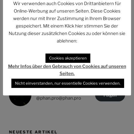
STAR WARS, Herr der Ringe und Michael Moore
Wir verwenden auch Cookies von Drittanbietern für
Online-Werbung auf unseren Seiten. Diese Cookies
Nächster
WEITER
werden nur mit Ihrer Zustimmung in Ihrem Browser
Beitrag
Ein Satz zum Thema…
gespeichert. Mit einem Klick hier stimmen Sie der
Nutzung dieser zusätzlichen Cookies zu oder können sie
ablehnen:
Folge uns im Fediverse
Cookies akzeptieren
Mehr Infos über den Gebrauch von Cookies auf unseren
Seiten.
Nicht einverstanden, nur essentielle Cookies verwenden.
Das Phantastische Projekt - PHAN.PRO
Folgen
@phan.pro@phan.pro
NEUESTE ARTIKEL