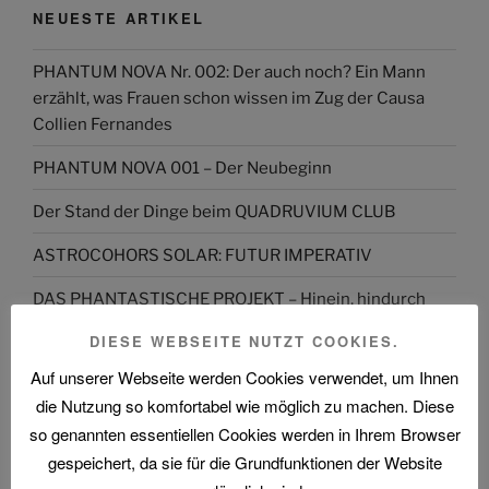
NEUESTE ARTIKEL
PHANTUM NOVA Nr. 002: Der auch noch? Ein Mann
erzählt, was Frauen schon wissen im Zug der Causa
Collien Fernandes
PHANTUM NOVA 001 – Der Neubeginn
Der Stand der Dinge beim QUADRUVIUM CLUB
ASTROCOHORS SOLAR: FUTUR IMPERATIV
DAS PHANTASTISCHE PROJEKT – Hinein, hindurch
und darüber hinaus…
DIESE WEBSEITE NUTZT COOKIES.
Abmahnung gegen BKM: Buchhandlung geht rechtlich
Auf unserer Webseite werden Cookies verwendet, um Ihnen
gegen Interview-Äußerungen des
die Nutzung so komfortabel wie möglich zu machen. Diese
Kulturstaatsministers vor
so genannten essentiellen Cookies werden in Ihrem Browser
gespeichert, da sie für die Grundfunktionen der Website
The Billion Dollar Man – The Last Laugh Syndicate –