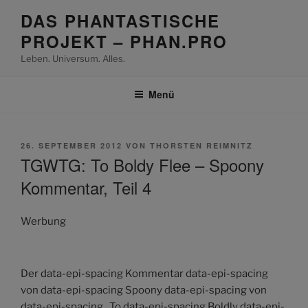
Zum
DAS PHANTASTISCHE
Inhalt
PROJEKT – PHAN.PRO
springen
Leben. Universum. Alles.
Menü
VERÖFFENTLICHT
26. SEPTEMBER 2012
VON
THORSTEN REIMNITZ
AM
TGWTG: To Boldy Flee – Spoony
Kommentar, Teil 4
Werbung
Der data-epi-spacing Kommentar data-epi-spacing
von data-epi-spacing Spoony data-epi-spacing von
data-epi-spacing „To data-epi-spacing Boldly data-epi-