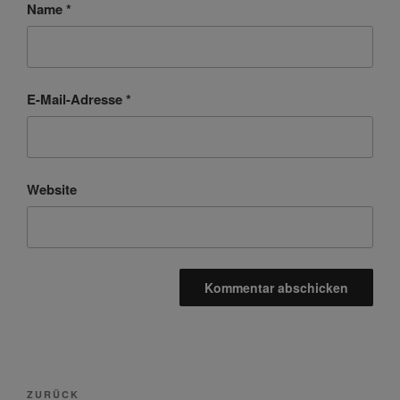
Name
*
E-Mail-Adresse
*
Website
Beitragsnavigation
Vorheriger
ZURÜCK