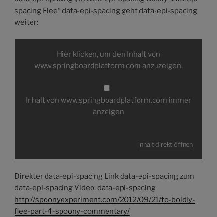
spacing Flee“ data-epi-spacing geht data-epi-spacing
weiter:
Inhalt
von
Hier klicken, um den Inhalt von
www.springboardplatform.com
anzeigen
www.springboardplatform.com anzuzeigen.
Inhalt von www.springboardplatform.com immer
anzeigen
Inhalt direkt öffnen
Direkter data-epi-spacing Link data-epi-spacing zum
data-epi-spacing Video: data-epi-spacing
http://spoonyexperiment.com/2012/09/21/to-boldly-
flee-part-4-spoony-commentary/