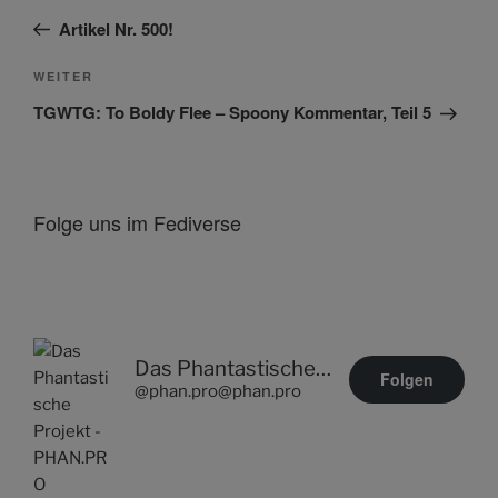
Beitrag
Artikel Nr. 500!
Nächster
WEITER
Beitrag
TGWTG: To Boldy Flee – Spoony Kommentar, Teil 5
Folge uns im Fediverse
Das Phantastische Projekt - PHAN.PRO
Folgen
@phan.pro@phan.pro