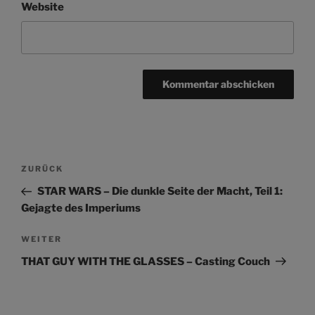
Website
Beitragsnavigation
Vorheriger
ZURÜCK
Beitrag
STAR WARS – Die dunkle Seite der Macht, Teil 1:
Gejagte des Imperiums
Nächster
WEITER
Beitrag
THAT GUY WITH THE GLASSES – Casting Couch