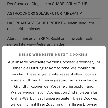
Der Stand der Dinge beim QUADRUVIUM CLUB
ASTROCOHORS SOLAR: FUTUR IMPERATIV
DAS PHANTASTISCHE PROJEKT – Hinein, hindurch
und darüber hinaus…
Abmahnung gegen BKM: Buchhandlung geht rechtlich
gegen Interview-Äußerungen des
Kulturstaatsministers vor
DIESE WEBSEITE NUTZT COOKIES.
The Billion Dollar Man – The Last Laugh Syndicate –
Auf unserer Webseite werden Cookies verwendet, um
Music Video
Ihnen die Nutzung so komfortabel wie möglich zu
machen. Diese so genannten essentiellen Cookies
werden in Ihrem Browser gespeichert, da sie für die
Grundfunktionen der Website unerlässlich sind.
Wir verwenden auch Cookies von Drittanbietern für
ARCHIV
Online-Werbung auf unseren Seiten. Diese Cookies
Archiv
werden nur mit Ihrer Zustimmung in Ihrem Browser