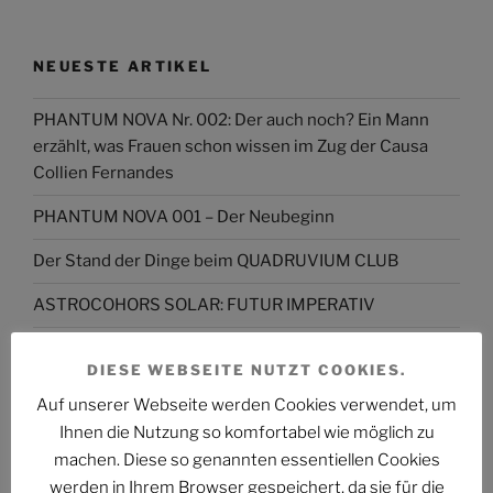
NEUESTE ARTIKEL
PHANTUM NOVA Nr. 002: Der auch noch? Ein Mann
erzählt, was Frauen schon wissen im Zug der Causa
Collien Fernandes
PHANTUM NOVA 001 – Der Neubeginn
Der Stand der Dinge beim QUADRUVIUM CLUB
ASTROCOHORS SOLAR: FUTUR IMPERATIV
DAS PHANTASTISCHE PROJEKT – Hinein, hindurch
DIESE WEBSEITE NUTZT COOKIES.
und darüber hinaus…
Auf unserer Webseite werden Cookies verwendet, um
Abmahnung gegen BKM: Buchhandlung geht rechtlich
Ihnen die Nutzung so komfortabel wie möglich zu
gegen Interview-Äußerungen des
machen. Diese so genannten essentiellen Cookies
Kulturstaatsministers vor
werden in Ihrem Browser gespeichert, da sie für die