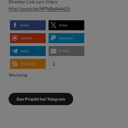
Direkter Link zum Video:
http://youtu.be/WPkByAkAdZs
teilen
teilen
patreon
spenden
teilen
E-Mail
RSS-feed
Werbung
Das Projekt bei Telegram