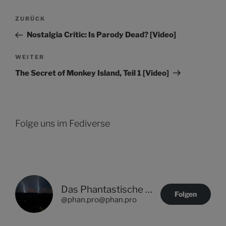
Beitragsnavigation
Vorheriger
ZURÜCK
Beitrag
Nostalgia Critic: Is Parody Dead? [Video]
Nächster
WEITER
Beitrag
The Secret of Monkey Island, Teil 1 [Video]
Folge uns im Fediverse
Das Phantastische Projekt - PHAN.PRO
Folgen
@phan.pro@phan.pro