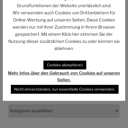
Grundfunktionen der Website unerlässlich sind.
The Billion Dollar Man – The Last Laugh Syndicate –
Wir verwenden auch Cookies von Drittanbietern für
Music Video
Online-Werbung auf unseren Seiten. Diese Cookies
werden nur mit Ihrer Zustimmung in Ihrem Browser
gespeichert. Mit einem Klick hier stimmen Sie der
Nutzung dieser zusätzlichen Cookies zu oder können sie
ARCHIV
ablehnen:
Archiv
Cookies akzeptieren
Mehr Infos über den Gebrauch von Cookies auf unseren
Seiten.
Nicht einverstanden, nur essentielle Cookies verwenden.
KATEGORIEN
Kategorien