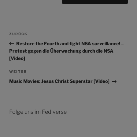
Beitragsnavigation
Vorheriger
ZURÜCK
Beitrag
Restore the Fourth and fight NSA surveillance! –
Protest gegen die Überwachung durch die NSA
[Video]
Nächster
WEITER
Beitrag
Music Movies: Jesus Christ Superstar [Video]
Folge uns im Fediverse