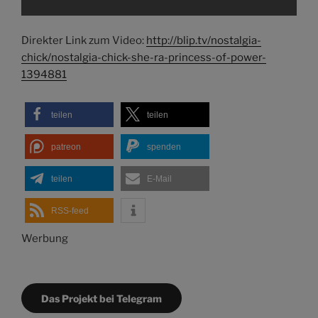
Direkter Link zum Video:
http://blip.tv/nostalgia-
chick/nostalgia-chick-she-ra-princess-of-power-
1394881
teilen
teilen
patreon
spenden
teilen
E-Mail
RSS-feed
Werbung
Das Projekt bei Telegram