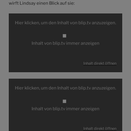
wirft Lindsay einen Blick auf sie:
Inhalt
von
Hier klicken, um den Inhalt von blip.tv anzuzeigen.
blip.tv
anzeigen
Inhalt von blip.tv immer anzeigen
Inhalt direkt öffnen
Inhalt
von
Hier klicken, um den Inhalt von blip.tv anzuzeigen.
blip.tv
anzeigen
Inhalt von blip.tv immer anzeigen
Inhalt direkt öffnen