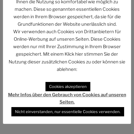
Ihnen die Nutzung so komfortabel wie möglich zu
und darüber hinaus…
machen. Diese so genannten essentiellen Cookies
Abmahnung gegen BKM: Buchhandlung geht rechtlich
werden in Ihrem Browser gespeichert, da sie für die
gegen Interview-Äußerungen des
Grundfunktionen der Website unerlässlich sind.
Kulturstaatsministers vor
Wir verwenden auch Cookies von Drittanbietern für
Online-Werbung auf unseren Seiten. Diese Cookies
The Billion Dollar Man – The Last Laugh Syndicate –
werden nur mit Ihrer Zustimmung in Ihrem Browser
Music Video
gespeichert. Mit einem Klick hier stimmen Sie der
Nutzung dieser zusätzlichen Cookies zu oder können sie
ablehnen:
ARCHIV
Cookies akzeptieren
Mehr Infos über den Gebrauch von Cookies auf unseren
Archiv
Seiten.
Nicht einverstanden, nur essentielle Cookies verwenden.