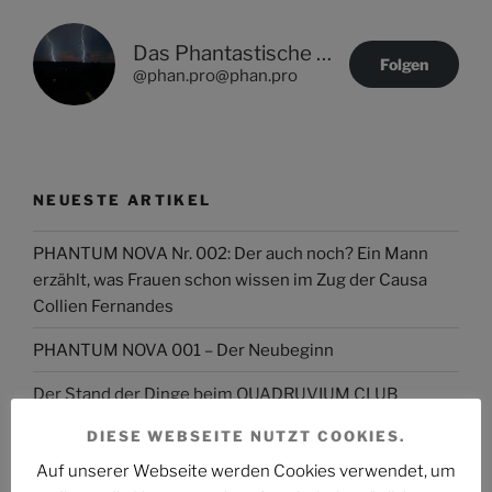
Das Phantastische Projekt - PHAN.PRO
Folgen
@phan.pro@phan.pro
NEUESTE ARTIKEL
PHANTUM NOVA Nr. 002: Der auch noch? Ein Mann
erzählt, was Frauen schon wissen im Zug der Causa
Collien Fernandes
PHANTUM NOVA 001 – Der Neubeginn
Der Stand der Dinge beim QUADRUVIUM CLUB
DIESE WEBSEITE NUTZT COOKIES.
ASTROCOHORS SOLAR: FUTUR IMPERATIV
Auf unserer Webseite werden Cookies verwendet, um
DAS PHANTASTISCHE PROJEKT – Hinein, hindurch