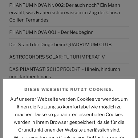
PHANTUM NOVA Nr. 002: Der auch noch? Ein Mann
erzählt, was Frauen schon wissen im Zug der Causa
Collien Fernandes
PHANTUM NOVA 001 – Der Neubeginn
Der Stand der Dinge beim QUADRUVIUM CLUB
ASTROCOHORS SOLAR: FUTUR IMPERATIV
DAS PHANTASTISCHE PROJEKT – Hinein, hindurch
und darüber hinaus…
Abmahnung gegen BKM: Buchhandlung geht rechtlich
DIESE WEBSEITE NUTZT COOKIES.
gegen Interview-Äußerungen des
Auf unserer Webseite werden Cookies verwendet, um
Kulturstaatsministers vor
Ihnen die Nutzung so komfortabel wie möglich zu
machen. Diese so genannten essentiellen Cookies
The Billion Dollar Man – The Last Laugh Syndicate –
werden in Ihrem Browser gespeichert, da sie für die
Music Video
Grundfunktionen der Website unerlässlich sind.
Wir verwenden auch Cookies von Drittanbietern für