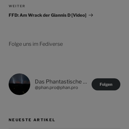
Nächster
WEITER
Beitrag
FFD: Am Wrack der Giannis D [Video]
Folge uns im Fediverse
Das Phantastische Projekt - PHAN.PRO
Folgen
@phan.pro@phan.pro
NEUESTE ARTIKEL