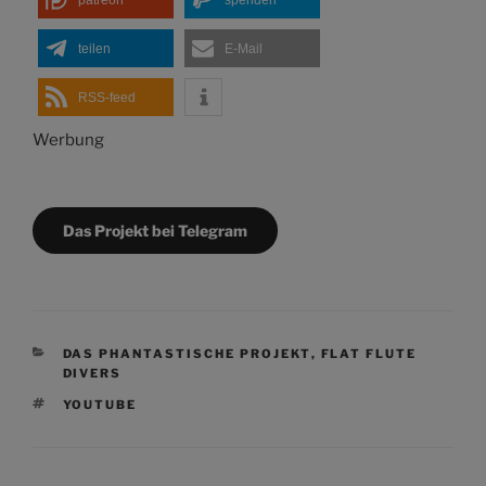
teilen
E-Mail
RSS-feed
Werbung
Das Projekt bei Telegram
KATEGORIEN
DAS PHANTASTISCHE PROJEKT
,
FLAT FLUTE
DIVERS
SCHLAGWÖRTER
YOUTUBE