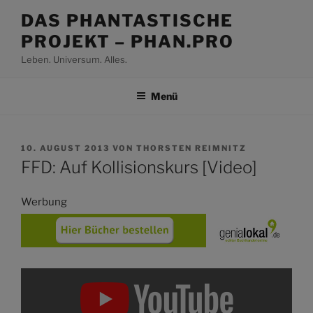
Zum
DAS PHANTASTISCHE
Inhalt
PROJEKT – PHAN.PRO
springen
Leben. Universum. Alles.
Menü
VERÖFFENTLICHT
10. AUGUST 2013
VON
THORSTEN REIMNITZ
AM
FFD: Auf Kollisionskurs [Video]
Werbung
Inhalt
von
YouTube
anzeigen