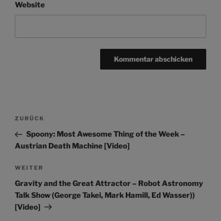
Website
Beitragsnavigation
Vorheriger
ZURÜCK
Beitrag
Spoony: Most Awesome Thing of the Week –
Austrian Death Machine [Video]
Nächster
WEITER
Beitrag
Gravity and the Great Attractor – Robot Astronomy
Talk Show (George Takei, Mark Hamill, Ed Wasser))
[Video]