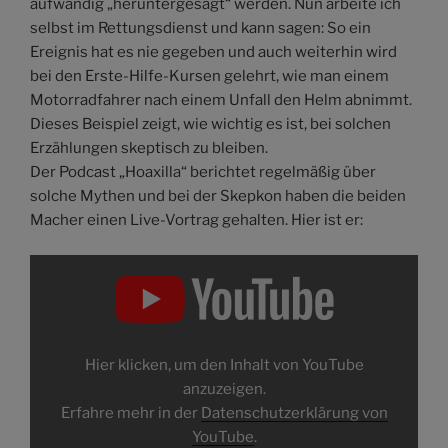
aufwändig „heruntergesägt“ werden. Nun arbeite ich
selbst im Rettungsdienst und kann sagen: So ein
Ereignis hat es nie gegeben und auch weiterhin wird
bei den Erste-Hilfe-Kursen gelehrt, wie man einem
Motorradfahrer nach einem Unfall den Helm abnimmt.
Dieses Beispiel zeigt, wie wichtig es ist, bei solchen
Erzählungen skeptisch zu bleiben.
Der Podcast „Hoaxilla“ berichtet regelmäßig über
solche Mythen und bei der Skepkon haben die beiden
Macher einen Live-Vortrag gehalten. Hier ist er:
Inhalt
von
YouTube
anzeigen
Hier klicken, um den Inhalt von YouTube
anzuzeigen.
Erfahre mehr in der
Datenschutzerklärung von
YouTube
.