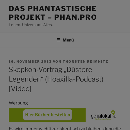
Zum
DAS PHANTASTISCHE
Inhalt
PROJEKT – PHAN.PRO
springen
Leben. Universum. Alles.
Menü
VERÖFFENTLICHT
16. NOVEMBER 2013
VON
THORSTEN REIMNITZ
AM
Skepkon-Vortrag „Düstere
Legenden“ (Hoaxilla-Podcast)
[Video]
Werbung
Es wird immer wichtiger, skeptisch zu bleiben, denn die