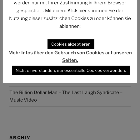
werden nur mit Ihrer Zustimmung in Ihrem Browser
PHANTUM NOVA 001 – Der Neubeginn
gespeichert. Mit einem Klick hier stimmen Sie der
Nutzung dieser zusätzlichen Cookies zu oder können sie
Der Stand der Dinge beim QUADRUVIUM CLUB
ablehnen:
ASTROCOHORS SOLAR: FUTUR IMPERATIV
Cookies akzeptieren
DAS PHANTASTISCHE PROJEKT – Hinein, hindurch
und darüber hinaus…
Mehr Infos über den Gebrauch von Cookies auf unseren
Seiten.
Abmahnung gegen BKM: Buchhandlung geht rechtlich
Nicht einverstanden, nur essentielle Cookies verwenden.
gegen Interview-Äußerungen des
Kulturstaatsministers vor
The Billion Dollar Man – The Last Laugh Syndicate –
Music Video
ARCHIV