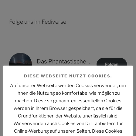
Folge uns im Fediverse
Das Phantastische Projekt - PHAN.PRO
Folgen
@phan.pro@phan.pro
DIESE WEBSEITE NUTZT COOKIES.
Auf unserer Webseite werden Cookies verwendet, um
Ihnen die Nutzung so komfortabel wie möglich zu
machen. Diese so genannten essentiellen Cookies
NEUESTE ARTIKEL
werden in Ihrem Browser gespeichert, da sie für die
Grundfunktionen der Website unerlässlich sind.
PHANTUM NOVA Nr. 002: Der auch noch? Ein Mann
Wir verwenden auch Cookies von Drittanbietern für
erzählt, was Frauen schon wissen im Zug der Causa
Online-Werbung auf unseren Seiten. Diese Cookies
Collien Fernandes