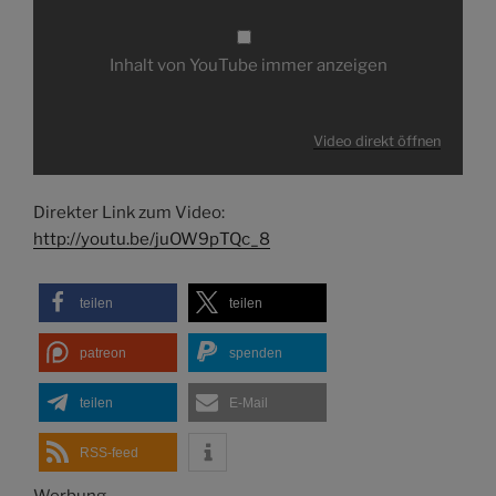
Inhalt von YouTube immer anzeigen
Video direkt öffnen
Direkter Link zum Video:
http://youtu.be/juOW9pTQc_8
teilen
teilen
patreon
spenden
teilen
E-Mail
RSS-feed
Werbung