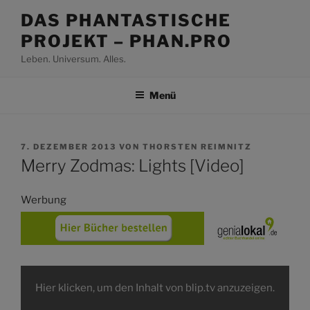
Zum
DAS PHANTASTISCHE
Inhalt
PROJEKT – PHAN.PRO
springen
Leben. Universum. Alles.
Menü
VERÖFFENTLICHT
7. DEZEMBER 2013
VON
THORSTEN REIMNITZ
AM
Merry Zodmas: Lights [Video]
Werbung
Inhalt
von
Hier klicken, um den Inhalt von blip.tv anzuzeigen.
blip.tv
anzeigen