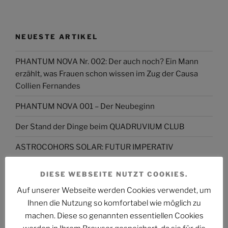
NEUESTE ARTIKEL
PHANTUM NOVA Nr. 002: Der auch noch? Ein Mann
erzählt, was Frauen schon wissen im Zug der Causa
Collien Fernandes
PHANTUM NOVA 001 – Der Neubeginn
Der Stand der Dinge beim QUADRUVIUM CLUB
ASTROCOHORS SOLAR: FUTUR IMPERATIV
DAS PHANTASTISCHE PROJEKT – Hinein, hindurch
DIESE WEBSEITE NUTZT COOKIES.
und darüber hinaus…
Auf unserer Webseite werden Cookies verwendet, um
Abmahnung gegen BKM: Buchhandlung geht rechtlich
Ihnen die Nutzung so komfortabel wie möglich zu
gegen Interview-Äußerungen des
machen. Diese so genannten essentiellen Cookies
Kulturstaatsministers vor