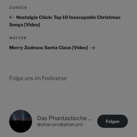
Beitragsnavigation
Vorheriger
ZURÜCK
Beitrag
Nostalgia Chick: Top 10 Inescapable Christmas
Songs [Video]
Nächster
WEITER
Beitrag
Merry Zodmas: Santa Claus [Video]
Folge uns im Fediverse
Das Phantastische Projekt - PHAN.PRO
Folgen
@phan.pro@phan.pro