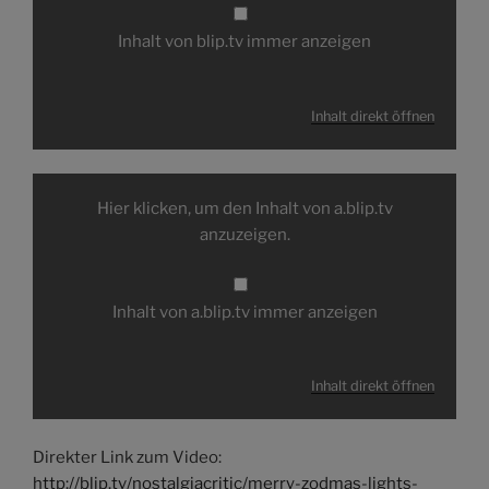
Inhalt von blip.tv immer anzeigen
Inhalt direkt öffnen
Inhalt
von
Hier klicken, um den Inhalt von a.blip.tv
a.blip.tv
anzeigen
anzuzeigen.
Inhalt von a.blip.tv immer anzeigen
Inhalt direkt öffnen
Direkter Link zum Video:
http://blip.tv/nostalgiacritic/merry-zodmas-lights-