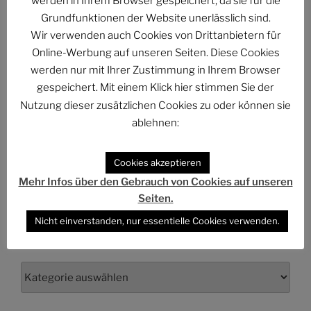
werden in Ihrem Browser gespeichert, da sie für die
Grundfunktionen der Website unerlässlich sind.
The Billion Dollar Man – The Last Laugh Syndicate –
Wir verwenden auch Cookies von Drittanbietern für
Music Video
Online-Werbung auf unseren Seiten. Diese Cookies
werden nur mit Ihrer Zustimmung in Ihrem Browser
gespeichert. Mit einem Klick hier stimmen Sie der
Nutzung dieser zusätzlichen Cookies zu oder können sie
ablehnen:
ARCHIV
Archiv
Cookies akzeptieren
Mehr Infos über den Gebrauch von Cookies auf unseren
Seiten.
Nicht einverstanden, nur essentielle Cookies verwenden.
KATEGORIEN
Kategorien