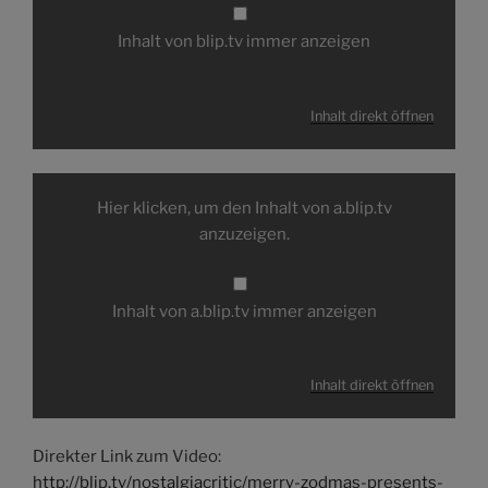
Inhalt von blip.tv immer anzeigen
Inhalt direkt öffnen
Inhalt
von
Hier klicken, um den Inhalt von a.blip.tv
a.blip.tv
anzeigen
anzuzeigen.
Inhalt von a.blip.tv immer anzeigen
Inhalt direkt öffnen
Direkter Link zum Video:
http://blip.tv/nostalgiacritic/merry-zodmas-presents-