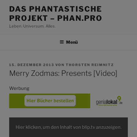
Zum
DAS PHANTASTISCHE
Inhalt
PROJEKT – PHAN.PRO
springen
Leben. Universum. Alles.
Menü
VERÖFFENTLICHT
15. DEZEMBER 2013
VON
THORSTEN REIMNITZ
AM
Merry Zodmas: Presents [Video]
Werbung
Inhalt
von
Hier klicken, um den Inhalt von blip.tv anzuzeigen.
blip.tv
anzeigen