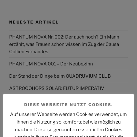
NEUESTE ARTIKEL
PHANTUM NOVA Nr. 002: Der auch noch? Ein Mann
erzählt, was Frauen schon wissen im Zug der Causa
Collien Fernandes
PHANTUM NOVA 001 – Der Neubeginn
Der Stand der Dinge beim QUADRUVIUM CLUB
ASTROCOHORS SOLAR: FUTUR IMPERATIV
DAS PHANTASTISCHE PROJEKT – Hinein, hindurch
DIESE WEBSEITE NUTZT COOKIES.
und darüber hinaus…
Auf unserer Webseite werden Cookies verwendet, um
Abmahnung gegen BKM: Buchhandlung geht rechtlich
Ihnen die Nutzung so komfortabel wie möglich zu
gegen Interview-Äußerungen des
machen. Diese so genannten essentiellen Cookies
Kulturstaatsministers vor