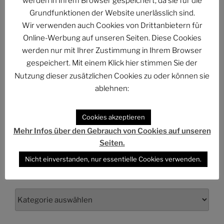
werden in Ihrem Browser gespeichert, da sie für die
Grundfunktionen der Website unerlässlich sind.
The Billion Dollar Man – The Last Laugh Syndicate –
Wir verwenden auch Cookies von Drittanbietern für
Music Video
Online-Werbung auf unseren Seiten. Diese Cookies
werden nur mit Ihrer Zustimmung in Ihrem Browser
gespeichert. Mit einem Klick hier stimmen Sie der
Nutzung dieser zusätzlichen Cookies zu oder können sie
ablehnen:
ARCHIV
Archiv
Cookies akzeptieren
Mehr Infos über den Gebrauch von Cookies auf unseren
Seiten.
Nicht einverstanden, nur essentielle Cookies verwenden.
KATEGORIEN
Kategorien