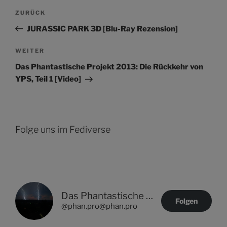
Beitragsnavigation
Vorheriger
ZURÜCK
Beitrag
JURASSIC PARK 3D [Blu-Ray Rezension]
Nächster
WEITER
Beitrag
Das Phantastische Projekt 2013: Die Rückkehr von
YPS, Teil 1 [Video]
Folge uns im Fediverse
Das Phantastische Projekt - PHAN.PRO
Folgen
@phan.pro@phan.pro