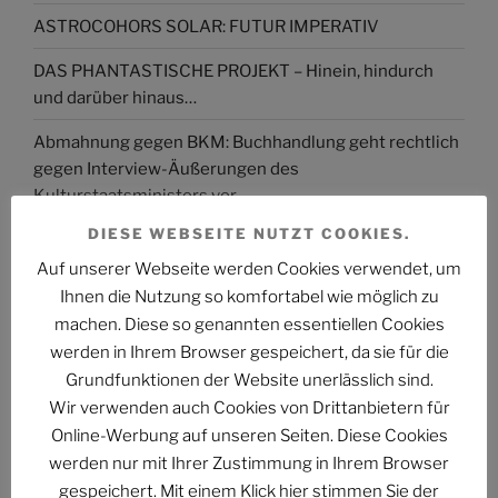
ASTROCOHORS SOLAR: FUTUR IMPERATIV
DAS PHANTASTISCHE PROJEKT – Hinein, hindurch
und darüber hinaus…
Abmahnung gegen BKM: Buchhandlung geht rechtlich
gegen Interview-Äußerungen des
Kulturstaatsministers vor
DIESE WEBSEITE NUTZT COOKIES.
The Billion Dollar Man – The Last Laugh Syndicate –
Music Video
Auf unserer Webseite werden Cookies verwendet, um
Ihnen die Nutzung so komfortabel wie möglich zu
machen. Diese so genannten essentiellen Cookies
werden in Ihrem Browser gespeichert, da sie für die
Grundfunktionen der Website unerlässlich sind.
ARCHIV
Wir verwenden auch Cookies von Drittanbietern für
Online-Werbung auf unseren Seiten. Diese Cookies
Archiv
werden nur mit Ihrer Zustimmung in Ihrem Browser
gespeichert. Mit einem Klick hier stimmen Sie der