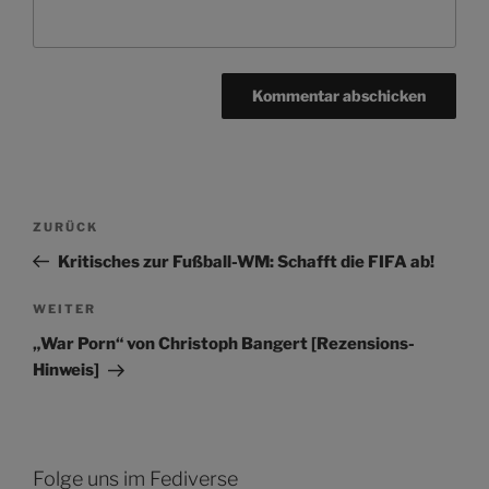
Beitragsnavigation
Vorheriger
ZURÜCK
Beitrag
Kritisches zur Fußball-WM: Schafft die FIFA ab!
Nächster
WEITER
Beitrag
„War Porn“ von Christoph Bangert [Rezensions-
Hinweis]
Folge uns im Fediverse