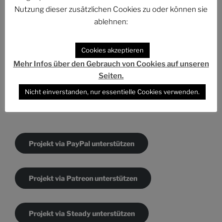
Nutzung dieser zusätzlichen Cookies zu oder können sie
ablehnen:
KATEGORIEN
Cookies akzeptieren
Kategorien
Mehr Infos über den Gebrauch von Cookies auf unseren
Seiten.
Nicht einverstanden, nur essentielle Cookies verwenden.
DAS PROJEKT UNTERSTÜTZEN
Projekt via PayPal unterstützen
Projekt via Patreon unterstützen
Projekt via Steady unterstützen