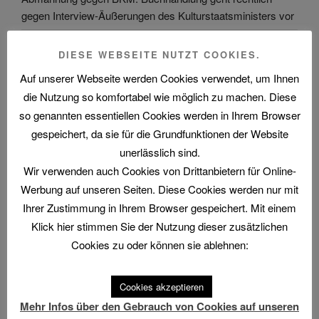
gegen Interview-Äußerungen des Kulturstaatsministers vor
The Billion Dollar Man – The Last Laugh Syndicate – Music
DIESE WEBSEITE NUTZT COOKIES.
Video
Auf unserer Webseite werden Cookies verwendet, um Ihnen
die Nutzung so komfortabel wie möglich zu machen. Diese
so genannten essentiellen Cookies werden in Ihrem Browser
gespeichert, da sie für die Grundfunktionen der Website
ARCHIV
unerlässlich sind.
Wir verwenden auch Cookies von Drittanbietern für Online-
Archiv
Werbung auf unseren Seiten. Diese Cookies werden nur mit
Ihrer Zustimmung in Ihrem Browser gespeichert. Mit einem
Klick hier stimmen Sie der Nutzung dieser zusätzlichen
Cookies zu oder können sie ablehnen:
KATEGORIEN
Cookies akzeptieren
Kategorien
Mehr Infos über den Gebrauch von Cookies auf unseren