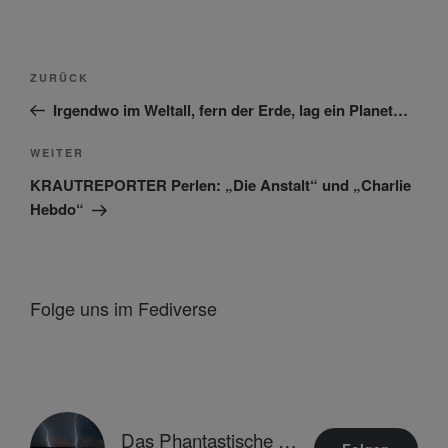
Beitragsnavigation
Vorheriger
ZURÜCK
Beitrag
Irgendwo im Weltall, fern der Erde, lag ein Planet…
Nächster
WEITER
Beitrag
KRAUTREPORTER Perlen: „Die Anstalt“ und „Charlie
Hebdo“
Folge uns im Fediverse
Das Phantastische Projekt - PHAN.PRO