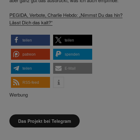
aber ganz gut das ausdrückt, was ich auch empfinde:
PEGIDA, Verbote, Charlie Hebdo: „Nimmst Du das hin?
Lässt Dich das kalt?“
teilen
teilen
patreon
spenden
teilen
E-Mail
RSS-feed
Werbung
Das Projekt bei Telegram