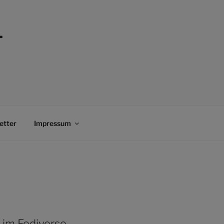
–
etter
Impressum
 im Fediverse