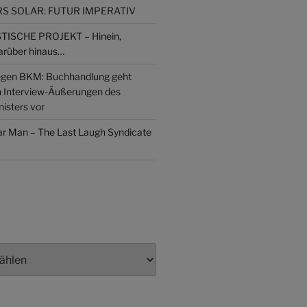
 SOLAR: FUTUR IMPERATIV
ISCHE PROJEKT – Hinein,
arüber hinaus…
gen BKM: Buchhandlung geht
n Interview-Äußerungen des
isters vor
lar Man – The Last Laugh Syndicate