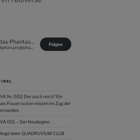
Das Phantastische Projekt - PHAN.PRO
Folgen
@phan.pro@phan.pro
TIKEL
Nr. 002: Der auch noch? Ein
was Frauen schon wissen im Zug der
Fernandes
 001 – Der Neubeginn
r Dinge beim QUADRUVIUM CLUB