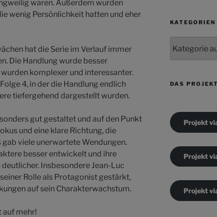
angweilig waren. Außerdem wurden
die wenig Persönlichkeit hatten und eher
KATEGORIEN
Kategorien
ächen hat die Serie im Verlauf immer
en. Die Handlung wurde besser
e wurden komplexer und interessanter.
 Folge 4, in der die Handlung endlich
DAS PROJEK
ere tiefergehend dargestellt wurden.
sonders gut gestaltet und auf den Punkt
Projekt vi
okus und eine klare Richtung, die
 gab viele unerwartete Wendungen.
ktere besser entwickelt und ihre
Projekt vi
 deutlicher. Insbesondere Jean-Luc
seiner Rolle als Protagonist gestärkt,
rkungen auf sein Charakterwachstum.
Projekt vi
t auf mehr!