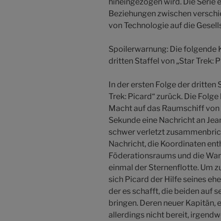
hineingezogen wird. Die Serie
Beziehungen zwischen verschi
von Technologie auf die Gesell
Spoilerwarnung: Die folgende Kr
dritten Staffel von „Star Trek: P
In der ersten Folge der dritten 
Trek: Picard“ zurück. Die Folg
Macht auf das Raumschiff von D
Sekunde eine Nachricht an Jea
schwer verletzt zusammenbricht
Nachricht, die Koordinaten en
Föderationsraums und die War
einmal der Sternenflotte. Um
sich Picard der Hilfe seines eh
der es schafft, die beiden auf s
bringen. Deren neuer Kapitän,
allerdings nicht bereit, irgend