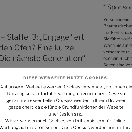
* Sponsor
Verschiedene L
Phantastischen 
markiert sind, 
 Staffel 3: „Engage“iert
Sie führen auf 
Wenn Sie auf di
 den Ofen? Eine kurze
vornehmen (zum
 „Die nächste Generation“
oder ein Buch b
Seiten eine Ver
sich dabei nicht
DIESE WEBSEITE NUTZT COOKIES.
Mehr Informati
Auf unserer Webseite werden Cookies verwendet, um Ihnen di
Webseiten könn
Nutzung so komfortabel wie möglich zu machen. Diese so
genannten essentiellen Cookies werden in Ihrem Browser
gespeichert, da sie für die Grundfunktionen der Website
unerlässlich sind.
Wir verwenden auch Cookies von Drittanbietern für Online-
Werbung auf unseren Seiten. Diese Cookies werden nur mit Ihre