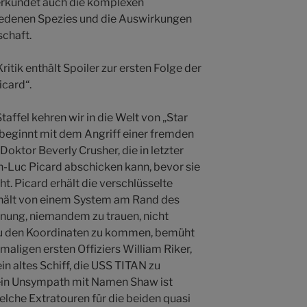
 erkundet auch die komplexen
edenen Spezies und die Auswirkungen
schaft.
itik enthält Spoiler zur ersten Folge der
icard“.
Staffel kehren wir in die Welt von „Star
e beginnt mit dem Angriff einer fremden
oktor Beverly Crusher, die in letzter
n-Luc Picard abschicken kann, bevor sie
. Picard erhält die verschlüsselte
thält von einem System am Rand des
nung, niemandem zu trauen, nicht
 zu den Koordinaten zu kommen, bemüht
emaligen ersten Offiziers William Riker,
ein altes Schiff, die USS TITAN zu
 ein Unsympath mit Namen Shaw ist
welche Extratouren für die beiden quasi