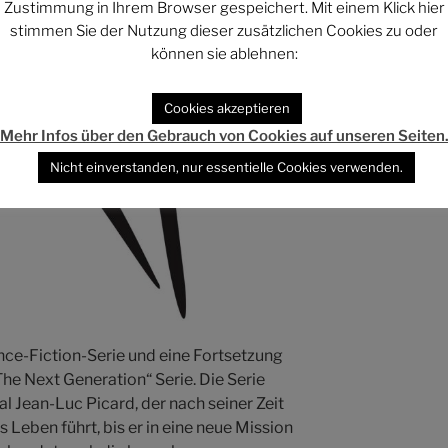
Zustimmung in Ihrem Browser gespeichert. Mit einem Klick hier
stimmen Sie der Nutzung dieser zusätzlichen Cookies zu oder
können sie ablehnen:
Cookies akzeptieren
Mehr Infos über den Gebrauch von Cookies auf unseren Seiten
Nicht einverstanden, nur essentielle Cookies verwenden.
ience-Fiction-Serie und eine Fortsetzung
The Next Generation“ Serie. Die Serie
l Jean-Luc Picard, der nach seiner Zeit
s Leben führt, bis er in eine neue Mission