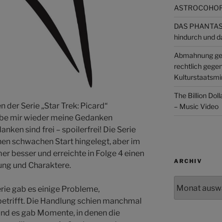
ASTROCOHORS
DAS PHANTAST
hindurch und d
Abmahnung ge
rechtlich gege
Kulturstaatsmin
The Billion Dol
en der Serie „Star Trek: Picard“
– Music Video
abe mir wieder meine Gedanken
ken sind frei – spoilerfrei! Die Serie
inen schwachen Start hingelegt, aber im
er besser und erreichte in Folge 4 einen
ARCHIV
ung und Charaktere.
Archiv
erie gab es einige Probleme,
etrifft. Die Handlung schien manchmal
und es gab Momente, in denen die