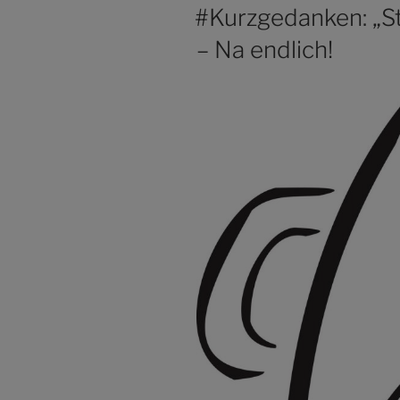
AM
#Kurzgedanken: „Sta
– Na endlich!