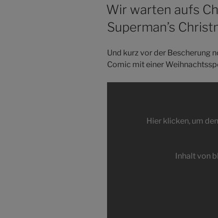
AM
Wir warten aufs Ch
Superman’s Christ
Und kurz vor der Bescherung n
Comic mit einer Weihnachtssp
Inhalt
von
blip.tv
Hier klicken, um den
anzeigen
Inhalt von 