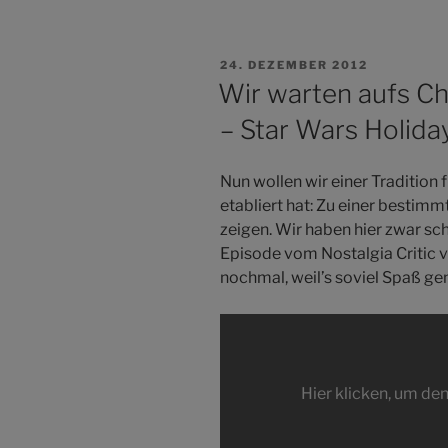
VERÖFFENTLICHT
24. DEZEMBER 2012
AM
Wir warten aufs Chr
– Star Wars Holida
Nun wollen wir einer Tradition
etabliert hat: Zu einer bestim
zeigen. Wir haben hier zwar sc
Episode vom Nostalgia Critic ve
nochmal, weil’s soviel Spaß ge
Inhalt
von
blip.tv
Hier klicken, um den
anzeigen