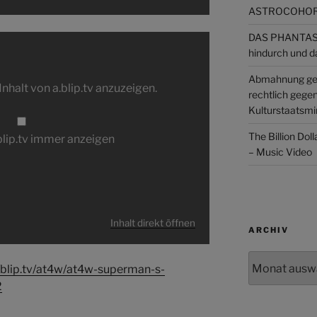
ASTROCOHORS
DAS PHANTAST
hindurch und d
Abmahnung ge
Inhalt von a.blip.tv anzuzeigen.
rechtlich gege
Kulturstaatsmin
The Billion Dol
.blip.tv immer anzeigen
– Music Video
Inhalt direkt öffnen
ARCHIV
Archiv
//blip.tv/at4w/at4w-superman-s-
2