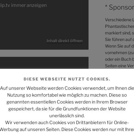
blip.tv immer anzeigen
* Sponsor
Verschiedene L
Phantastischen 
markiert sind, 
Sie führen auf 
Inhalt direkt öffnen
Wenn Sie auf di
vornehmen (zum
oder ein Buch b
Seiten eine Ver
sich dabei nicht
DIESE WEBSEITE NUTZT COOKIES.
 Inhalt von blip.tv anzuzeigen.
Mehr Informati
Auf unserer Webseite werden Cookies verwendet, um Ihnen di
Webseiten könn
Nutzung so komfortabel wie möglich zu machen. Diese so
genannten essentiellen Cookies werden in Ihrem Browser
blip.tv immer anzeigen
gespeichert, da sie für die Grundfunktionen der Website
unerlässlich sind.
Wir verwenden auch Cookies von Drittanbietern für Online-
Werbung auf unseren Seiten. Diese Cookies werden nur mit Ihre