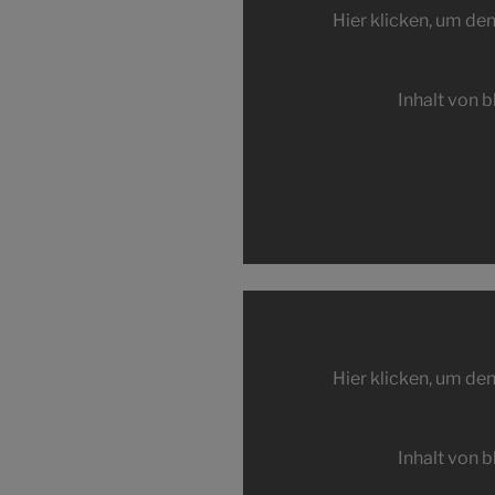
Hier klicken, um den
anzeigen
Inhalt von 
Inhalt
von
blip.tv
Hier klicken, um den
anzeigen
Inhalt von 