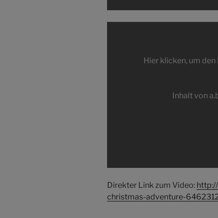
Inhalt
von
a.blip.tv
Hier klicken, um den 
anzeigen
Inhalt von a
Direkter Link zum Video:
http:
christmas-adventure-646231