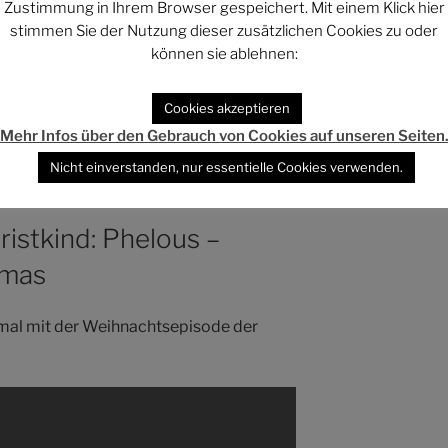
Zustimmung in Ihrem Browser gespeichert. Mit einem Klick hier
Inhalt direkt öffnen
stimmen Sie der Nutzung dieser zusätzlichen Cookies zu oder
können sie ablehnen:
blip.tv/nostalgiacritic/nostalgia-critic-
Cookies akzeptieren
Mehr Infos über den Gebrauch von Cookies auf unseren Seiten
Nicht einverstanden, nur essentielle Cookies verwenden.
ristkind: Phelous –
tmas
smal mit der Weihnachtsepisode der