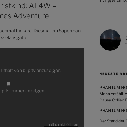
ristkind: AT4W –
mas Adventure
ochmal Linkara. Diesmal ein Superman-
ezielausgabe:
 Inhalt von blip.tv anzuzeigen.
NEUESTE AR
PHANTUM NOVA 
blip.tv immer anzeigen
Mann erzählt, 
Causa Collien 
PHANTUM NOVA
Der Stand de
Inhalt direkt öffnen