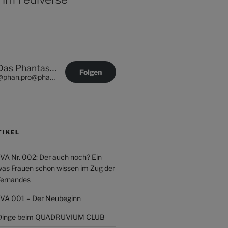
Das Phantastische Projekt - PHAN.PRO
Folgen
@phan.pro@phan.pro
TIKEL
Nr. 002: Der auch noch? Ein
was Frauen schon wissen im Zug der
Fernandes
 001 – Der Neubeginn
r Dinge beim QUADRUVIUM CLUB