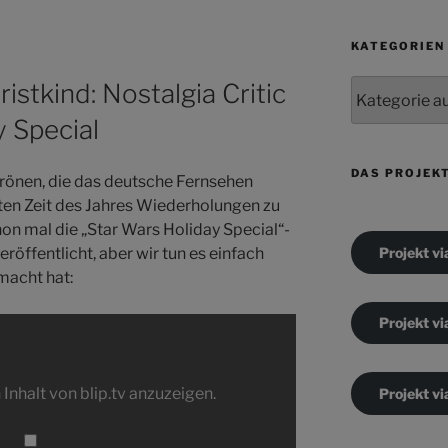
KATEGORIEN
Kategorien
istkind: Nostalgia Critic
y Special
DAS PROJEK
 frönen, die das deutsche Fernsehen
mten Zeit des Jahres Wiederholungen zu
hon mal die „Star Wars Holiday Special“-
Projekt vi
röffentlicht, aber wir tun es einfach
macht hat:
Projekt vi
 Inhalt von blip.tv anzuzeigen.
Projekt vi