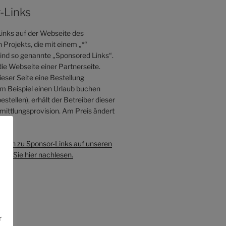
-Links
inks auf der Webseite des
Projekts, die mit einem „*“
sind so genannte „Sponsored Links“.
die Webseite einer Partnerseite.
eser Seite eine Bestellung
 Beispiel einen Urlaub buchen
estellen), erhält der Betreiber dieser
mittlungsprovision. Am Preis ändert
s.
onen zu Sponsor-Links auf unseren
e
en Sie hier nachlesen.
r