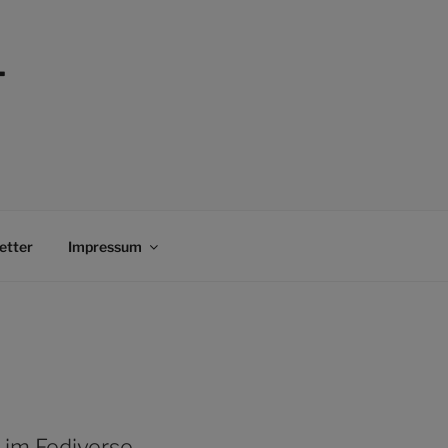
–
etter
Impressum
 im Fediverse