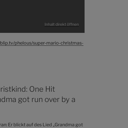
Inhalt direkt öffnen
//blip.tv/phelous/super-mario-christmas-
istkind: One Hit
dma got run over by a
ran: Er blickt auf des Lied „Grandma got