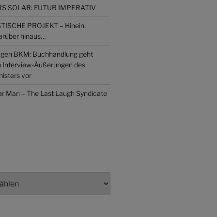
 SOLAR: FUTUR IMPERATIV
ISCHE PROJEKT – Hinein,
arüber hinaus…
gen BKM: Buchhandlung geht
n Interview-Äußerungen des
isters vor
lar Man – The Last Laugh Syndicate