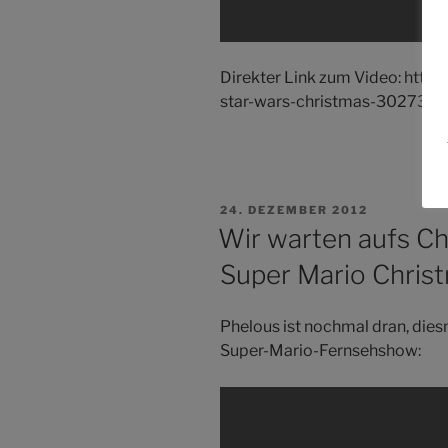
Direkter Link zum Video: http://
star-wars-christmas-3027358
VERÖFFENTLICHT
24. DEZEMBER 2012
AM
Wir warten aufs Ch
Super Mario Chris
Phelous ist nochmal dran, die
Super-Mario-Fernsehshow:
Inhalt
von
blip.tv