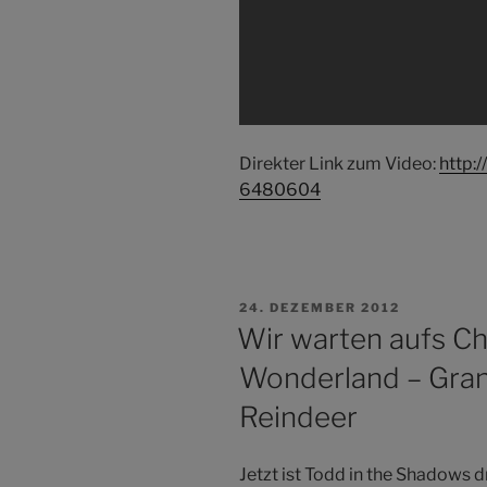
Direkter Link zum Video:
http:
6480604
VERÖFFENTLICHT
24. DEZEMBER 2012
AM
Wir warten aufs Chr
Wonderland – Gran
Reindeer
Jetzt ist Todd in the Shadows d