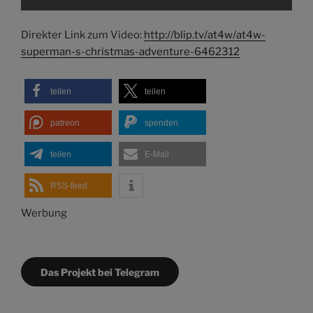
Direkter Link zum Video:
http://blip.tv/at4w/at4w-
superman-s-christmas-adventure-6462312
teilen
teilen
patreon
spenden
teilen
E-Mail
RSS-feed
Werbung
Das Projekt bei Telegram