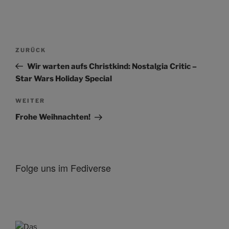
Beitragsnavigation
Vorheriger
ZURÜCK
Beitrag
Wir warten aufs Christkind: Nostalgia Critic –
Star Wars Holiday Special
Nächster
WEITER
Beitrag
Frohe Weihnachten!
Folge uns im Fediverse