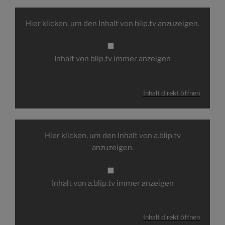
Inhalt
von
Hier klicken, um den Inhalt von blip.tv anzuzeigen.
blip.tv
anzeigen
Inhalt von blip.tv immer anzeigen
Inhalt direkt öffnen
Inhalt
von
Hier klicken, um den Inhalt von a.blip.tv
a.blip.tv
anzeigen
anzuzeigen.
Inhalt von a.blip.tv immer anzeigen
Inhalt direkt öffnen