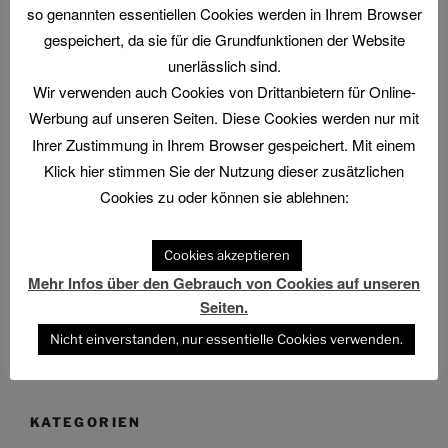
so genannten essentiellen Cookies werden in Ihrem Browser
Abmahnung gegen BKM: Buchhandlung geht rechtlich
gespeichert, da sie für die Grundfunktionen der Website
gegen Interview-Äußerungen des
unerlässlich sind.
Kulturstaatsministers vor
Wir verwenden auch Cookies von Drittanbietern für Online-
The Billion Dollar Man – The Last Laugh Syndicate –
Werbung auf unseren Seiten. Diese Cookies werden nur mit
Music Video
Ihrer Zustimmung in Ihrem Browser gespeichert. Mit einem
Klick hier stimmen Sie der Nutzung dieser zusätzlichen
Cookies zu oder können sie ablehnen:
ARCHIV
Cookies akzeptieren
Mehr Infos über den Gebrauch von Cookies auf unseren
Archiv
Seiten.
Nicht einverstanden, nur essentielle Cookies verwenden.
KATEGORIEN