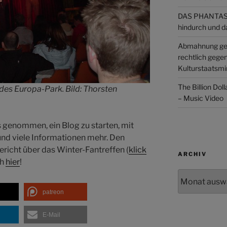
DAS PHANTAST
hindurch und d
Abmahnung ge
rechtlich gege
Kulturstaatsmin
The Billion Dol
des Europa-Park. Bild: Thorsten
– Music Video
 genommen, ein Blog zu starten, mit
und viele Informationen mehr. Den
ericht über das Winter-Fantreffen (
klick
ARCHIV
ch
hier
!
Archiv
patreon
E-Mail