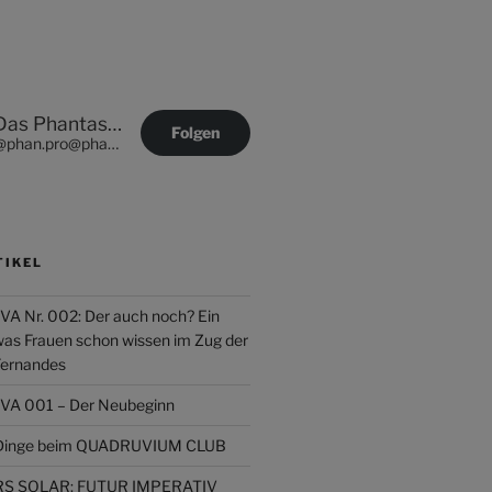
Das Phantastische Projekt - PHAN.PRO
Folgen
@phan.pro@phan.pro
TIKEL
Nr. 002: Der auch noch? Ein
was Frauen schon wissen im Zug der
Fernandes
 001 – Der Neubeginn
r Dinge beim QUADRUVIUM CLUB
 SOLAR: FUTUR IMPERATIV