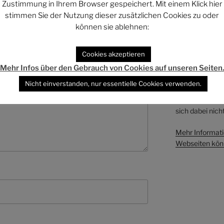
* Sponsor
Zustimmung in Ihrem Browser gespeichert. Mit einem Klick hier
stimmen Sie der Nutzung dieser zusätzlichen Cookies zu oder
Verschiedene L
können sie ablehnen:
Phantastischen 
markiert sind, 
Cookies akzeptieren
Sie führen auf 
Wenn Sie auf di
Mehr Infos über den Gebrauch von Cookies auf unseren Seiten
vornehmen (zum
Nicht einverstanden, nur essentielle Cookies verwenden.
oder ein Buch b
Seiten eine Ver
sich dabei nicht
Mehr Informati
Webseiten könn