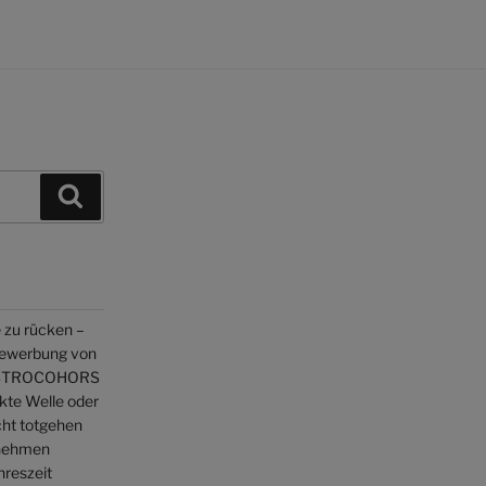
Suchen
 zu rücken –
Bewerbung von
 ASTROCOHORS
ekte Welle oder
cht totgehen
enehmen
hreszeit