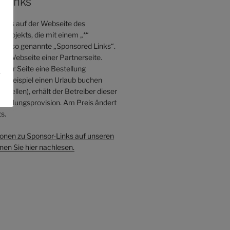
-Links
inks auf der Webseite des
Projekts, die mit einem „*“
sind so genannte „Sponsored Links“.
die Webseite einer Partnerseite.
eser Seite eine Bestellung
.
 Beispiel einen Urlaub buchen
estellen), erhält der Betreiber dieser
mittlungsprovision. Am Preis ändert
s.
onen zu Sponsor-Links auf unseren
en Sie hier nachlesen.