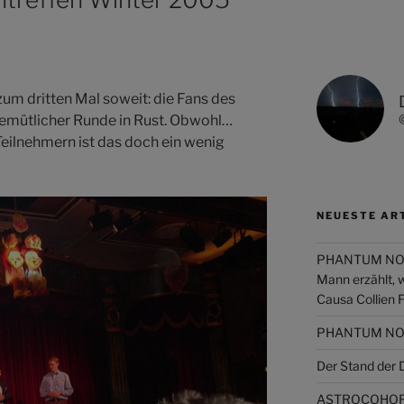
m dritten Mal soweit: die Fans des
emütlicher Runde in Rust. Obwohl…
eilnehmern ist das doch ein wenig
NEUESTE AR
PHANTUM NOVA 
Mann erzählt, 
Causa Collien 
PHANTUM NOVA
Der Stand de
ASTROCOHORS