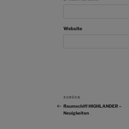
Website
Beitragsnavigation
Vorheriger
ZURÜCK
Beitrag
Raumschiff HIGHLANDER –
Neuigkeiten