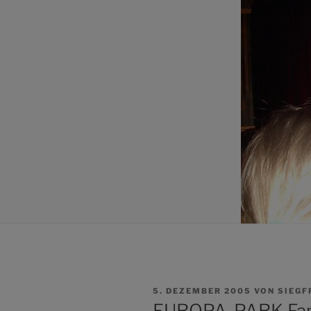
VERÖFFENTLICHT
5. DEZEMBER 2005
VON
SIEGF
AM
EUROPA-PARK Fant