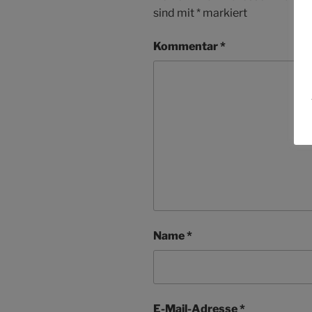
sind mit
*
markiert
Kommentar
*
Name
*
E-Mail-Adresse
*