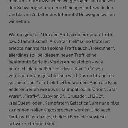
meisten Leute inzwischen weggezogen sind und von
den Schwierigkeiten, neue Gleichgesinnte zu finden.
Und das im Zeitalter des Internets! Deswegen wollen
wir helfen.
Worum geht es? Um den Aufbau eines neuen Treffs
bzw. Stammtisches. Als „Star Trek“ seine Blütezeit
erlebte, nannte man solche Treffs auch „Trekdinner“,
allerdings soll bei diesem neuen Treff keine
bestimmte Serie im Vordergrund stehen – was
natürlich nicht heißen soll, dass „Star Trek“ von
vorneherein ausgeschlossen wird. Das nicht, aber es
soll nicht „nur“ ein Trek-Treffen werden. Auch die Fans
anderer Serien wie etwa „Raumpatrouille Orion“, „Star
Wars“, „Firefly“, „Babylon 5“, „Crusade“, „H2G2“,
„seaQuest“ oder „Kampfstern Galactica“, um nur einige
zu nennen, sollen angesprochen werden. Und auch
Fantasy-Fans, da diese beiden Bereiche sowieso
schwer zu trennen sind.