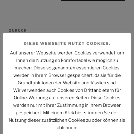
Beitragsnavigation
Vorheriger
ZURÜCK
Beitrag
Gelöschter Artikel
DIESE WEBSEITE NUTZT COOKIES.
Auf unserer Webseite werden Cookies verwendet, um
Nächster
WEITER
Ihnen die Nutzung so komfortabel wie möglich zu
Beitrag
Tag-und-Nacht-Gleiche des Herbstes
machen. Diese so genannten essentiellen Cookies
werden in Ihrem Browser gespeichert, da sie für die
Grundfunktionen der Website unerlässlich sind.
Wir verwenden auch Cookies von Drittanbietern für
Folge uns im Fediverse
Online-Werbung auf unseren Seiten. Diese Cookies
werden nur mit Ihrer Zustimmung in Ihrem Browser
gespeichert. Mit einem Klick hier stimmen Sie der
Nutzung dieser zusätzlichen Cookies zu oder können sie
ablehnen:
Das Phantastische Projekt - PHAN.PRO