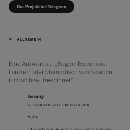
Das Projekt bei Telegram
KATEGORIEN
ALLGEMEIN
Eine Antwort auf „Region Bodensee:
Fantreff oder Stammtisch von Science
Fiction bzw. Trekdinner“
Jeremy
6. FEBRUAR 2015 UM 12:52 UHR
Hallo,
Ich weiß der Eintrag ist schon ziemlich alt aber