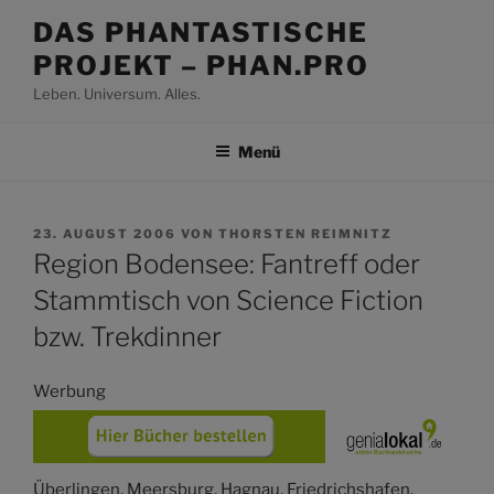
Zum
DAS PHANTASTISCHE
Inhalt
PROJEKT – PHAN.PRO
springen
Leben. Universum. Alles.
Menü
VERÖFFENTLICHT
23. AUGUST 2006
VON
THORSTEN REIMNITZ
AM
Region Bodensee: Fantreff oder
Stammtisch von Science Fiction
bzw. Trekdinner
Werbung
Überlingen, Meersburg, Hagnau, Friedrichshafen,