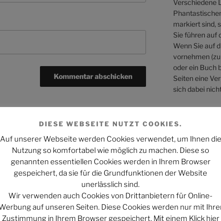
Verschiedene L
Phantastischen 
markiert sind, 
Sie führen auf 
Wenn Sie auf di
vornehmen (zum
oder ein Buch b
Seiten eine Ver
sich dabei nicht
Mehr Informati
Webseiten könn
DIESE WEBSEITE NUTZT COOKIES.
WEITER
Nächster
Auf unserer Webseite werden Cookies verwendet, um Ihnen di
Nutzung so komfortabel wie möglich zu machen. Diese so
Beitrag
y“?
CSI – Den Tätern auf der Spur:
genannten essentiellen Cookies werden in Ihrem Browser
Staffel 7 hat begonnen
gespeichert, da sie für die Grundfunktionen der Website
unerlässlich sind.
Wir verwenden auch Cookies von Drittanbietern für Online-
Werbung auf unseren Seiten. Diese Cookies werden nur mit Ihre
Zustimmung in Ihrem Browser gespeichert. Mit einem Klick hier