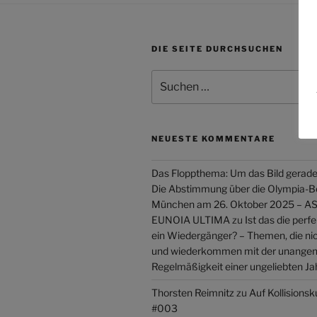
DIE SEITE DURCHSUCHEN
Suchen
nach:
NEUESTE KOMMENTARE
Das Floppthema: Um das Bild gerade
Die Abstimmung über die Olympia-
München am 26. Oktober 2025 –
EUNOIA ULTIMA
zu
Ist das die perf
ein Wiedergänger? – Themen, die ni
und wiederkommen mit der unang
Regelmäßigkeit einer ungeliebten Ja
Thorsten Reimnitz
zu
Auf Kollisions
#003