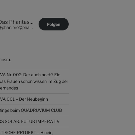
Das Phantastische Projekt - PHAN.PRO
Folgen
@phan.pro@phan.pro
TIKEL
Nr. 002: Der auch noch? Ein
was Frauen schon wissen im Zug der
Fernandes
 001 – Der Neubeginn
r Dinge beim QUADRUVIUM CLUB
 SOLAR: FUTUR IMPERATIV
ISCHE PROJEKT – Hinein,