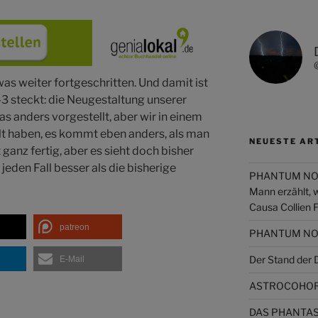
twas weiter fortgeschritten. Und damit ist
-3 steckt: die Neugestaltung unserer
as anders vorgestellt, aber wir in einem
lt haben, es kommt eben anders, als man
NEUESTE AR
 ganz fertig, aber es sieht doch bisher
jeden Fall besser als die bisherige
PHANTUM NOVA 
Mann erzählt, 
Causa Collien 
patreon
PHANTUM NOVA
Der Stand de
E-Mail
ASTROCOHORS
DAS PHANTAST