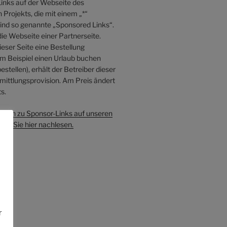
inks auf der Webseite des
Projekts, die mit einem „*“
sind so genannte „Sponsored Links“.
die Webseite einer Partnerseite.
eser Seite eine Bestellung
 Beispiel einen Urlaub buchen
estellen), erhält der Betreiber dieser
mittlungsprovision. Am Preis ändert
s.
onen zu Sponsor-Links auf unseren
en Sie hier nachlesen.
e
r