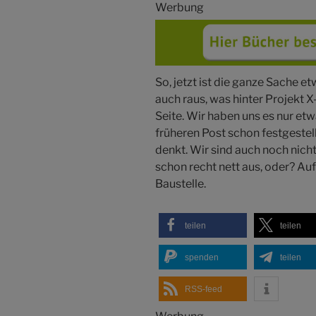
Werbung
So, jetzt ist die ganze Sache e
auch raus, was hinter Projekt X
Seite. Wir haben uns es nur etw
früheren Post schon festgestel
denkt. Wir sind auch noch nicht
schon recht nett aus, oder? Auf 
Baustelle.
teilen
teilen
spenden
teilen
RSS-feed