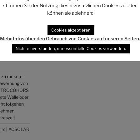
stimmen Sie der Nutzung dieser zusätzlichen Cookies zu oder
können sie ablehnen:
Cookies akzeptieren
Suchen
Mehr Infos über den Gebrauch von Cookies auf unseren Seiten
Nicht einverstanden, nur essentielle Cookies verwenden.
 zu rücken –
Bewerbung von
 ASTROCOHORS
ekte Welle oder
cht totgehen
enehmen
hreszeit
kurs | ACSOLAR