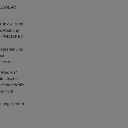
| ACSOLAR
d in die Hand
ne Meinung
t – PHAN.PRO
totgehen und
men
hreszeit
 Medien?
ntastische
perfekte Welle
ie nicht
r
 ungeliebten