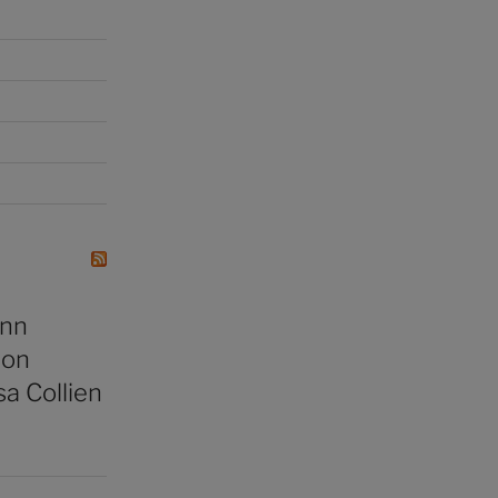
ann
hon
a Collien