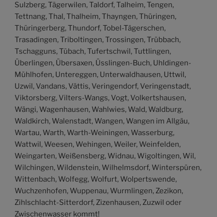
Sulzberg, Tägerwilen, Taldorf, Talheim, Tengen,
Tettnang, Thal, Thalheim, Thayngen, Thüringen,
Thüringerberg, Thundorf, Tobel-Tägerschen,
Trasadingen, Triboltingen, Trossingen, Trübbach,
Tschagguns, Tübach, Tufertschwil, Tuttlingen,
Überlingen, Übersaxen, Üsslingen-Buch, Uhldingen-
Mühlhofen, Untereggen, Unterwaldhausen, Uttwil,
Uzwil, Vandans, Vättis, Veringendorf, Veringenstadt,
Viktorsberg, Vilters-Wangs, Vogt, Volkertshausen,
Wängi, Wagenhausen, Wahlwies, Wald, Waldburg,
Waldkirch, Walenstadt, Wangen, Wangen im Allgäu,
Wartau, Warth, Warth-Weiningen, Wasserburg,
Wattwil, Weesen, Wehingen, Weiler, Weinfelden,
Weingarten, Weißensberg, Widnau, Wigoltingen, Wil,
Wilchingen, Wildenstein, Wilhelmsdorf, Winterspüren,
Wittenbach, Wolfegg, Wolfurt, Wolpertswende,
Wuchzenhofen, Wuppenau, Wurmlingen, Zezikon,
Zihlschlacht-Sitterdorf, Zizenhausen, Zuzwil oder
Zwischenwasser kommt!