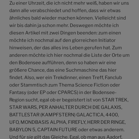
Zu einer Uhrzeit, die ich nicht mehr weiß, haben wir uns
dann alle verabschiedet und hoffen, dass wir etwas
ähnliches bald wieder machen können. Vielleicht sind
wir bis dahin ja schon mehr. Deswegen möchte ich
diesen Artikel mit zwei Dingen beenden: zum einen
möchte ich nochmal auf den glorreichen Initiator
hinweisen, der das alles ins Leben gerufen hat. Zum
anderen möchte ich hier nochmal die Liste der Orte um
den Bodensee aufführen, denn so haben wir eine
größere Chance, das eine Suchmaschine das hier
findet. Also, wer ein Trekdinner, einen Treff, Fanclub
oder Stammtisch zum Thema Science Fiction oder
Fantasy (oder EP oder CPARCS) in der Bodensee-
Region sucht, egal ob er begeistert ist von STAR TREK,
STAR WARS, PER ANHALTER DURCH DIE GALAXIS,
BATTLESTAR (KAMPFSTERN) GALACTICA, 4400,
UFO, MONDBASIS ALPHA, FIREFLY, HERR DER RINGE,
BABYLON 5, CAPTAIN FUTURE oder etwas anderem.
Und für
sie
gilt das Gleiche. Egal, ob man aus Aadorf,