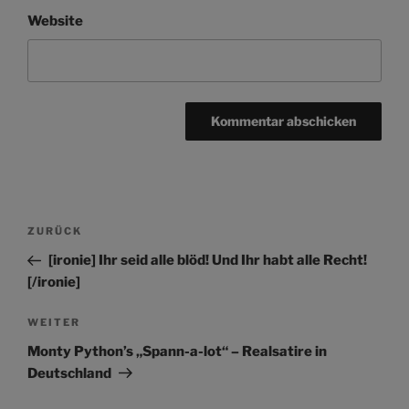
Website
Beitragsnavigation
Vorheriger
ZURÜCK
Beitrag
[ironie] Ihr seid alle blöd! Und Ihr habt alle Recht!
[/ironie]
Nächster
WEITER
Beitrag
Monty Python’s „Spann-a-lot“ – Realsatire in
Deutschland