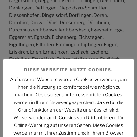
Degersheim, Deggenhausertal, Deilingen, Deisendorf,
Denkingen, Dettingen, Diepoldsau-Schmitter,
Diessenhofen, Dingelsdorf, Dörflingen, Doren,
Dornbirn, Dozwil, Düns, Dünserberg, Dürbheim,
Durchhausen, Ebenweiler, Ebersbach, Egesheim, Egg,
Eggersriet, Egnach, Eichenberg, Eichstegen,
Eigeltingen, Ellhofen, Emmingen-Liptingen, Engen,
Eriskirch, Erlen, Ermatingen, Eschach, Eschenz,
Eschlikon, Ettenkirch, Felben-Wellhausen, Feldkirch,
Fischbach, Fischingen, Flawil, Fleichwangen, Flums,
DIESE WEBSEITE NUTZT COOKIES.
Fontanella, Frastanz, Frauenfeld, Fraxern, Frickingen,
Auf unserer Webseite werden Cookies verwendet, um
Fridingen an der Donau, Friedrichshafen, Frittlingen,
Ihnen die Nutzung so komfortabel wie möglich zu
Fronhofen, Fronreute, Fußach, Gachnang, Gächlingen,
machen. Diese so genannten essentiellen Cookies
Gaienhofen, Gailingen, Gaiserwald, Gaißau, Gantschier,
werden in Ihrem Browser gespeichert, da sie für die
Gaschurn, Geisingen, Göfis, Götzis, Goldach,
Grundfunktionen der Website unerlässlich sind.
Gommiswald, Gosheim, Gossau, Gottlieben,
Wir verwenden auch Cookies von Drittanbietern für
Gottmadingen, Grabs, Grünenbach, Grünkraut,
Güttingen, Guggenhausen, Gunningen, Guntmadingen,
Online-Werbung auf unseren Seiten. Diese Cookies
Häggenschwil, Hagnau, Hallau, Hard, Hauptwil-
werden nur mit Ihrer Zustimmung in Ihrem Browser