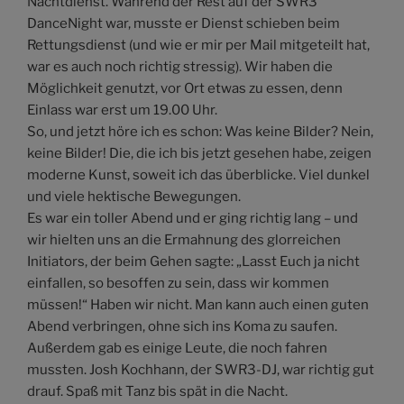
Nachtdienst. Während der Rest auf der SWR3
DanceNight war, musste er Dienst schieben beim
Rettungsdienst (und wie er mir per Mail mitgeteilt hat,
war es auch noch richtig stressig). Wir haben die
Möglichkeit genutzt, vor Ort etwas zu essen, denn
Einlass war erst um 19.00 Uhr.
So, und jetzt höre ich es schon: Was keine Bilder? Nein,
keine Bilder! Die, die ich bis jetzt gesehen habe, zeigen
moderne Kunst, soweit ich das überblicke. Viel dunkel
und viele hektische Bewegungen.
Es war ein toller Abend und er ging richtig lang – und
wir hielten uns an die Ermahnung des glorreichen
Initiators, der beim Gehen sagte: „Lasst Euch ja nicht
einfallen, so besoffen zu sein, dass wir kommen
müssen!“ Haben wir nicht. Man kann auch einen guten
Abend verbringen, ohne sich ins Koma zu saufen.
Außerdem gab es einige Leute, die noch fahren
mussten. Josh Kochhann, der SWR3-DJ, war richtig gut
drauf. Spaß mit Tanz bis spät in die Nacht.