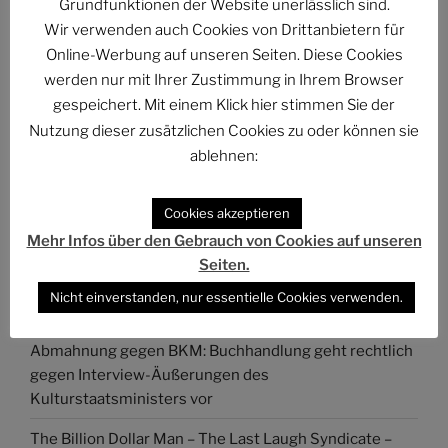
Grundfunktionen der Website unerlässlich sind.
Wir verwenden auch Cookies von Drittanbietern für
NEUESTE ARTIKEL
Online-Werbung auf unseren Seiten. Diese Cookies
PHANTUM NOVA Nr. 002: Der auch noch? Ein Mann
werden nur mit Ihrer Zustimmung in Ihrem Browser
erzählt, was Frauen schon wissen im Zug der Causa
gespeichert. Mit einem Klick hier stimmen Sie der
Collien Fernandes
Nutzung dieser zusätzlichen Cookies zu oder können sie
ablehnen:
PHANTUM NOVA 001 – Der Neubeginn
Der Stand der Dinge beim QUADRUVIUM CLUB
Cookies akzeptieren
Mehr Infos über den Gebrauch von Cookies auf unseren
ASTROCOHORS SOLAR: FUTUR IMPERATIV
Seiten.
DAS PHANTASTISCHE PROJEKT – Hinein, hindurch
Nicht einverstanden, nur essentielle Cookies verwenden.
und darüber hinaus…
Abmahnung gegen BKM: Buchhandlung geht rechtlich
gegen Interview-Äußerungen des
Kulturstaatsministers vor
The Billion Dollar Man – The Last Laugh Syndicate –