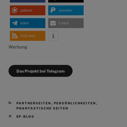
patreon
spenden
teilen
E-Mail
RSS-feed
Werbung
Das Projekt bei Telegram
KATEGORIEN
PARTNERSEITEN
,
PERSÖNLICHKEITEN
,
PHANTASTISCHE SEITEN
SCHLAGWÖRTER
EP-BLOG