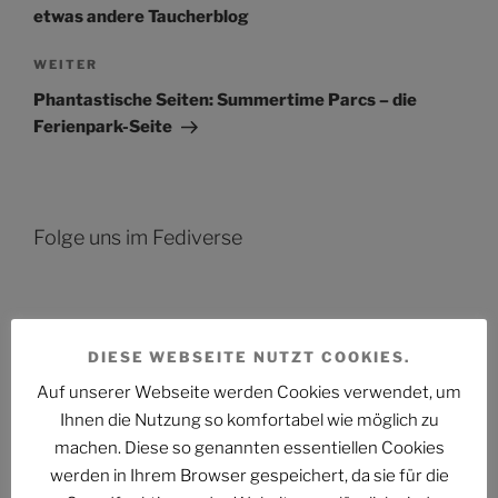
etwas andere Taucherblog
Nächster
WEITER
Beitrag
Phantastische Seiten: Summertime Parcs – die
Ferienpark-Seite
Folge uns im Fediverse
DIESE WEBSEITE NUTZT COOKIES.
Das Phantastische Projekt - PHAN.PRO
Auf unserer Webseite werden Cookies verwendet, um
Folgen
@phan.pro@phan.pro
Ihnen die Nutzung so komfortabel wie möglich zu
machen. Diese so genannten essentiellen Cookies
werden in Ihrem Browser gespeichert, da sie für die