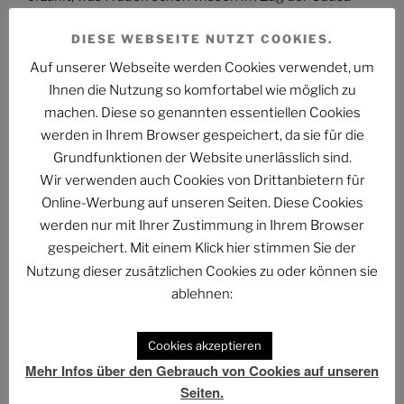
Collien Fernandes
DIESE WEBSEITE NUTZT COOKIES.
PHANTUM NOVA 001 – Der Neubeginn
Auf unserer Webseite werden Cookies verwendet, um
Der Stand der Dinge beim QUADRUVIUM CLUB
Ihnen die Nutzung so komfortabel wie möglich zu
machen. Diese so genannten essentiellen Cookies
ASTROCOHORS SOLAR: FUTUR IMPERATIV
werden in Ihrem Browser gespeichert, da sie für die
Grundfunktionen der Website unerlässlich sind.
DAS PHANTASTISCHE PROJEKT – Hinein, hindurch
Wir verwenden auch Cookies von Drittanbietern für
und darüber hinaus…
Online-Werbung auf unseren Seiten. Diese Cookies
Abmahnung gegen BKM: Buchhandlung geht rechtlich
werden nur mit Ihrer Zustimmung in Ihrem Browser
gegen Interview-Äußerungen des
gespeichert. Mit einem Klick hier stimmen Sie der
Kulturstaatsministers vor
Nutzung dieser zusätzlichen Cookies zu oder können sie
ablehnen:
The Billion Dollar Man – The Last Laugh Syndicate –
Music Video
Cookies akzeptieren
Mehr Infos über den Gebrauch von Cookies auf unseren
Seiten.