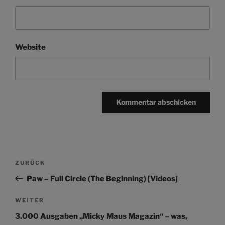
Website
Beitragsnavigation
Vorheriger
ZURÜCK
Beitrag
Paw – Full Circle (The Beginning) [Videos]
Nächster
WEITER
Beitrag
3.000 Ausgaben „Micky Maus Magazin“ – was,