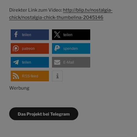
Direkter Link zum Video:
http://blip.tv/nostalgia-
chick/nostalgia-chick-thumbelina-2045146
teilen
teilen
patreon
spenden
teilen
E-Mail
RSS-feed
Werbung
Das Projekt bei Telegram