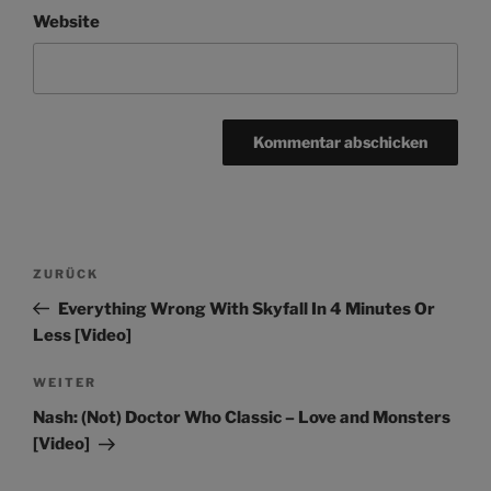
Website
Beitragsnavigation
Vorheriger
ZURÜCK
Beitrag
Everything Wrong With Skyfall In 4 Minutes Or
Less [Video]
Nächster
WEITER
Beitrag
Nash: (Not) Doctor Who Classic – Love and Monsters
[Video]