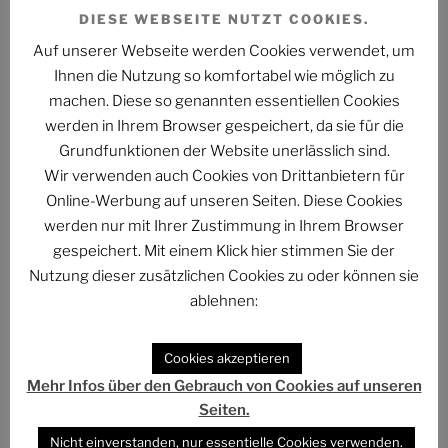
PHANTUM NOVA 001 – Der Neubeginn
DIESE WEBSEITE NUTZT COOKIES.
Der Stand der Dinge beim QUADRUVIUM CLUB
Auf unserer Webseite werden Cookies verwendet, um
Ihnen die Nutzung so komfortabel wie möglich zu
ASTROCOHORS SOLAR: FUTUR IMPERATIV
machen. Diese so genannten essentiellen Cookies
werden in Ihrem Browser gespeichert, da sie für die
DAS PHANTASTISCHE PROJEKT – Hinein, hindurch
Grundfunktionen der Website unerlässlich sind.
und darüber hinaus…
Wir verwenden auch Cookies von Drittanbietern für
Abmahnung gegen BKM: Buchhandlung geht rechtlich
Online-Werbung auf unseren Seiten. Diese Cookies
gegen Interview-Äußerungen des
werden nur mit Ihrer Zustimmung in Ihrem Browser
Kulturstaatsministers vor
gespeichert. Mit einem Klick hier stimmen Sie der
Nutzung dieser zusätzlichen Cookies zu oder können sie
The Billion Dollar Man – The Last Laugh Syndicate –
ablehnen:
Music Video
Cookies akzeptieren
Mehr Infos über den Gebrauch von Cookies auf unseren
Seiten.
ARCHIV
Nicht einverstanden, nur essentielle Cookies verwenden.