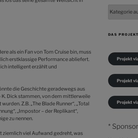
was los das seine gesamte Weltsicht in
Kategorien
DAS PROJEK
dere als ein Fan von Tom Cruise bin, muss
Projekt vi
klich erstklassige Performance abliefert.
ch intelligent erzählt und
Projekt vi
 könnte die Geschichte geradewegs aus
p K. Dick stammen, von dem mittlerweile
Projekt vi
 wurden. Z.B. „The Blade Runner“, „Total
hnung“, „Impostor – der Replikant“,
nige zu nennen.
* Sponsor
t ziemlich viel Aufwand gedreht, was