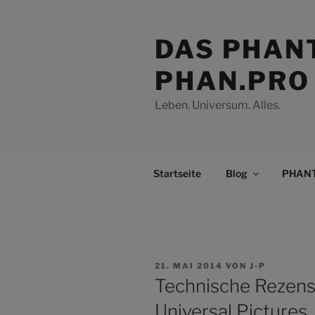
Zum
Inhalt
DAS PHAN
springen
PHAN.PRO
Leben. Universum. Alles.
Startseite
Blog
PHANT
VERÖFFENTLICHT
21. MAI 2014
VON
J-P
AM
Technische Rezens
Universal Pictures