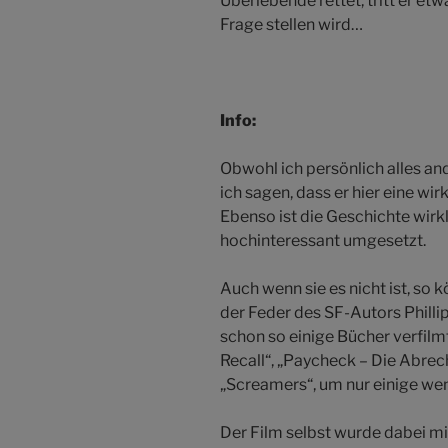
Überlebende rettet, tritt er et
Frage stellen wird…
Info:
Obwohl ich persönlich alles an
ich sagen, dass er hier eine wir
Ebenso ist die Geschichte wirkli
hochinteressant umgesetzt.
Auch wenn sie es nicht ist, so
der Feder des SF-Autors Philli
schon so einige Bücher verfilmt
Recall“, „Paycheck – Die Abrec
„Screamers“, um nur einige we
Der Film selbst wurde dabei mi