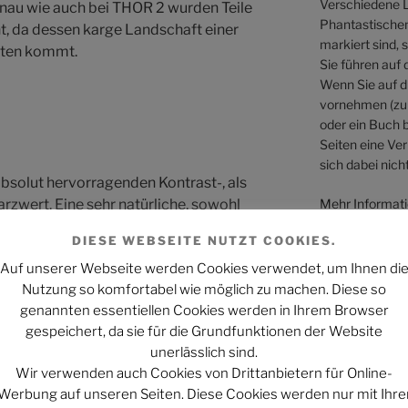
Verschiedene L
enau wie auch bei THOR 2 wurden Teile
Phantastischen 
t, da dessen karge Landschaft einer
markiert sind, 
sten kommt.
Sie führen auf 
Wenn Sie auf di
vornehmen (zum
oder ein Buch b
Seiten eine Ver
sich dabei nicht
absolut hervorragenden Kontrast-, als
Mehr Informati
rzwert. Eine sehr natürliche, sowohl
Webseiten könn
h eine kräftige Farbpalette, die aber
DIESE WEBSEITE NUTZT COOKIES.
diverse Filter leicht verfremdet wurde,
Auf unserer Webseite werden Cookies verwendet, um Ihnen di
stellen, sorgt für ein wahres Wow-
Nutzung so komfortabel wie möglich zu machen. Diese so
klassig in den Film eingebunden, ebenso
genannten essentiellen Cookies werden in Ihrem Browser
nen 2D-Film unglaublich gut gelungen und
gespeichert, da sie für die Grundfunktionen der Website
dabei absolut unauffällig. Die schon
unerlässlich sind.
alt ist von herausragender Schärfe.
Wir verwenden auch Cookies von Drittanbietern für Online-
iges Bild auf allerhöchsten Niveau für
Werbung auf unseren Seiten. Diese Cookies werden nur mit Ihre
andenen Realfilm.