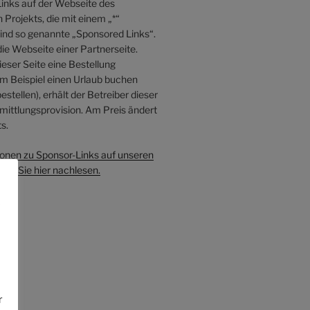
inks auf der Webseite des
Projekts, die mit einem „*“
sind so genannte „Sponsored Links“.
die Webseite einer Partnerseite.
eser Seite eine Bestellung
 Beispiel einen Urlaub buchen
estellen), erhält der Betreiber dieser
mittlungsprovision. Am Preis ändert
s.
onen zu Sponsor-Links auf unseren
en Sie hier nachlesen.
e
r