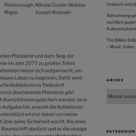
hindurch und d
Riseborough, Nikolai Coster-Waldau
Regie: Joseph Kosinski
Abmahnung ge
rechtlich gege
Kulturstaatsmin
The Billion Dol
– Music Video
nnten Plünderer und dem Sieg der
Erde im Jahr 2077 zu großen Teilen
rlebenden haben sich aufgemacht, um
 neues Leben zu beginnen. Dafür wird
ARCHIV
he Kollektoren in Treibstoff
Archiv
 noch überlebende Plünderer gibt
ch Kampfdronen gesichert werden. Jack
ie Aufgabe hat, sowohl die Kollektoren
unterstützt wird er dabei von seiner
lit über seine Sicherheit wacht. Als eines
 Raumschiff abstürzt und er die einzige
KATEGORIEN