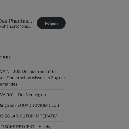
Das Phantastische Projekt - PHAN.PRO
Folgen
@phan.pro@phan.pro
TIKEL
Nr. 002: Der auch noch? Ein
was Frauen schon wissen im Zug der
Fernandes
 001 – Der Neubeginn
r Dinge beim QUADRUVIUM CLUB
 SOLAR: FUTUR IMPERATIV
ISCHE PROJEKT – Hinein,