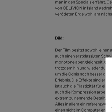
man in den Specials erfährt. G
von OBLIVION in Island gedreh
verödeten Erde wohl am näch
Bild:
Der Film besitzt sowohl einen 
auch einen erstklassigen Schwa
monotone aber gleichzeitig auc
trotzdem hin und wieder durch 
um die Ödnis noch besser darzu
Erlebnis. Die Effekte sind erst
ist auch die Plastizität für ei
auch die Kompression arbeitet 
extrem zu nennende Detailvielf
Alles in allem ein referenzwürd
einen nicht im Computer entst