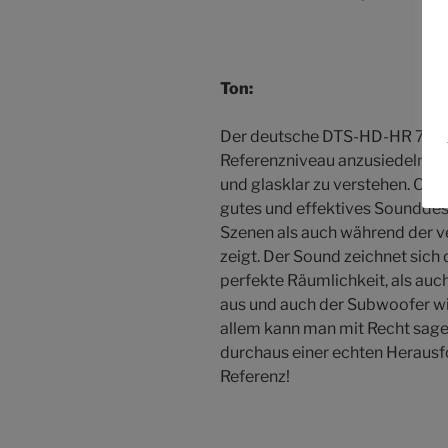
Ton:
Der deutsche DTS-HD-HR 7.1-Su
Referenzniveau anzusiedeln. Di
und glasklar zu verstehen. OBLI
gutes und effektives Sounddesi
Szenen als auch während der 
zeigt. Der Sound zeichnet sich
perfekte Räumlichkeit, als auc
aus und auch der Subwoofer wird
allem kann man mit Recht sage
durchaus einer echten Herausfo
Referenz!