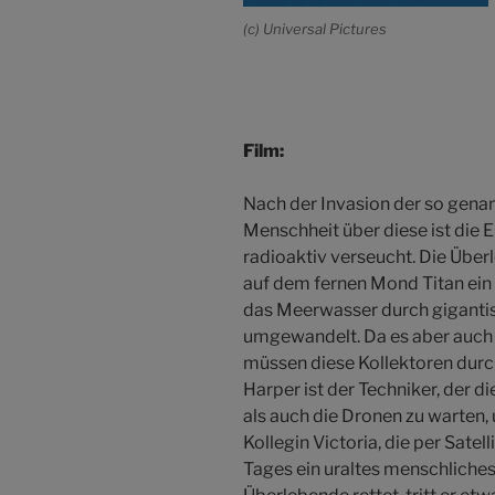
(c) Universal Pictures
Film:
Nach der Invasion der so gena
Menschheit über diese ist die 
radioaktiv verseucht. Die Übe
auf dem fernen Mond Titan ein
das Meerwasser durch gigantisc
umgewandelt. Da es aber auch
müssen diese Kollektoren dur
Harper ist der Techniker, der d
als auch die Dronen zu warten, 
Kollegin Victoria, die per Satel
Tages ein uraltes menschliches