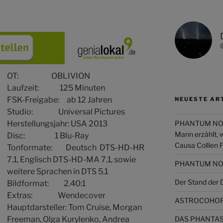
OT: OBLIVION
Laufzeit: 125 Minuten
FSK-Freigabe: ab 12 Jahren
NEUESTE AR
Studio: Universal Pictures
PHANTUM NOVA 
Herstellungsjahr: USA 2013
Mann erzählt, 
Disc: 1 Blu-Ray
Causa Collien 
Tonformate: Deutsch DTS-HD-HR
7.1, Englisch DTS-HD-MA 7.1, sowie
PHANTUM NOVA
weitere Sprachen in DTS 5.1
Der Stand de
Bildformat: 2.40:1
Extras: Wendecover
ASTROCOHORS
Hauptdarsteller: Tom Cruise, Morgan
DAS PHANTAST
Freeman, Olga Kurylenko, Andrea