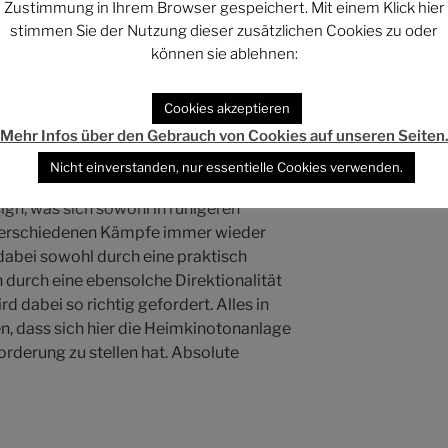
Zustimmung in Ihrem Browser gespeichert. Mit einem Klick hier
stimmen Sie der Nutzung dieser zusätzlichen Cookies zu oder
können sie ablehnen:
Cookies akzeptieren
rroundmix ist ebenfalls auf
Mehr Infos über den Gebrauch von Cookies auf unseren Seiten
e Dialoge sind jederzeit hervorragend
Nicht einverstanden, nur essentielle Cookies verwenden.
VION besitzt ein wirklich unglaublich
gn, was sich sowohl in ruhigeren
verschiedenen Kämpfe immer wieder
 dabei sowohl durch eine praktisch
h durch eine ebensolche Direktionalität
 dabei so richtig gefordert. Alles in
n, dass sich hier die Heimkinotonanlage
rderung zu stellen hat. Absolute