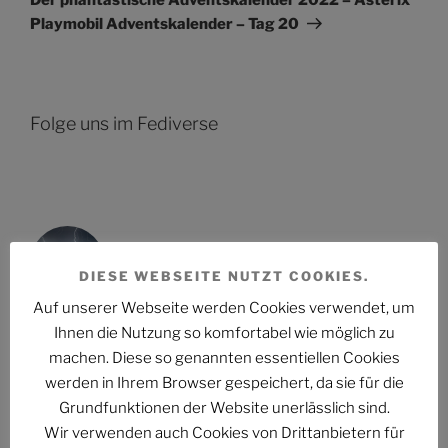
Playmobil Adventskalender – Tag 20
Folge uns im Fediverse
Das Phantastische Projekt - PHAN.PRO
Folgen
@phan.pro@phan.pro
DIESE WEBSEITE NUTZT COOKIES.
Auf unserer Webseite werden Cookies verwendet, um
Ihnen die Nutzung so komfortabel wie möglich zu
machen. Diese so genannten essentiellen Cookies
werden in Ihrem Browser gespeichert, da sie für die
NEUESTE ARTIKEL
Grundfunktionen der Website unerlässlich sind.
Wir verwenden auch Cookies von Drittanbietern für
PHANTUM NOVA Nr. 002: Der auch noch? Ein Mann