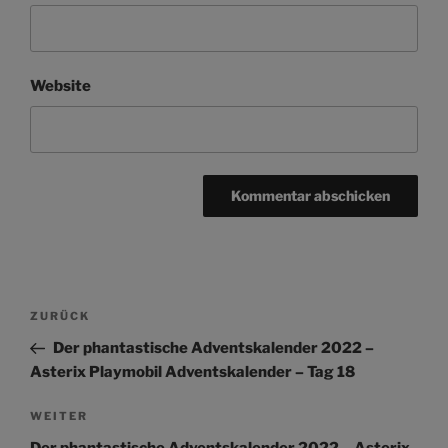
Website
Beitragsnavigation
Vorheriger
ZURÜCK
Beitrag
Der phantastische Adventskalender 2022 –
Asterix Playmobil Adventskalender – Tag 18
Nächster
WEITER
Beitrag
Der phantastische Adventskalender 2022 – Asterix